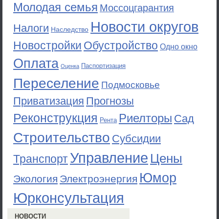
Молодая семья
Моссоцгарантия
Новости округов
Налоги
Наследство
Новостройки
Обустройство
Одно окно
Оплата
Паспортизация
Оценка
Переселение
Подмосковье
Приватизация
Прогнозы
Реконструкция
Риелторы
Сад
Рента
Строительство
Субсидии
Управление
Цены
Транспорт
Юмор
Экология
Электроэнергия
Юрконсультация
НОВОСТИ