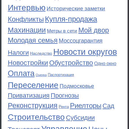
Интервью
Исторические заметки
Купля-продажа
Конфликты
Махинации
Мой двор
Метры в сети
Молодая семья
Моссоцгарантия
Новости округов
Налоги
Наследство
Новостройки
Обустройство
Одно окно
Оплата
Паспортизация
Оценка
Переселение
Подмосковье
Приватизация
Прогнозы
Реконструкция
Риелторы
Сад
Рента
Строительство
Субсидии