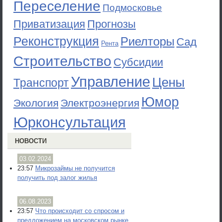
Переселение
Подмосковье
Приватизация
Прогнозы
Реконструкция
Риелторы
Сад
Рента
Строительство
Субсидии
Управление
Цены
Транспорт
Юмор
Экология
Электроэнергия
Юрконсультация
НОВОСТИ
03.02.2024
23:57
Микрозаймы не получится
получить под залог жилья
06.08.2023
23:57
Что происходит со спросом и
предложением на московском рынке