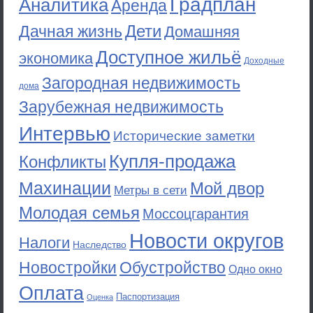
Градплан
Аналитика
Аренда
Дети
Дачная жизнь
Домашняя
Доступное жильё
экономика
Доходные
Загородная недвижимость
дома
Зарубежная недвижимость
Интервью
Исторические заметки
Купля-продажа
Конфликты
Махинации
Мой двор
Метры в сети
Молодая семья
Моссоцгарантия
Новости округов
Налоги
Наследство
Новостройки
Обустройство
Одно окно
Оплата
Паспортизация
Оценка