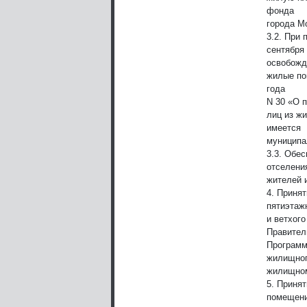
фонда
города Мо
3.2. При
сентября
освобож
жилые по
года
N 30 «О 
лиц из ж
имеется
муниципа
3.3. Обе
отселени
жителей и
4. Приня
пятиэтаж
и ветхог
Правител
Програм
жилищного
жилищном
5. Принят
помещени