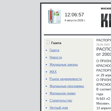
москов
12:06:57
6 августа 2026 г.
РАСПОРЯ
Газета
29.04.2003
РАСП
Газета
от 200
Новости
О ПРИЗН
Жилищные законы
КРАСНОС
РАСПОР
ЖКХ
от 29 апр
Рынок недвижимости
О ПРИЗН
КРАСНОС
Жилищные программы
В соотве
Жилищное право
года
N 643 «О
Строительство
Москве»,
Уютный дом
13 апрел