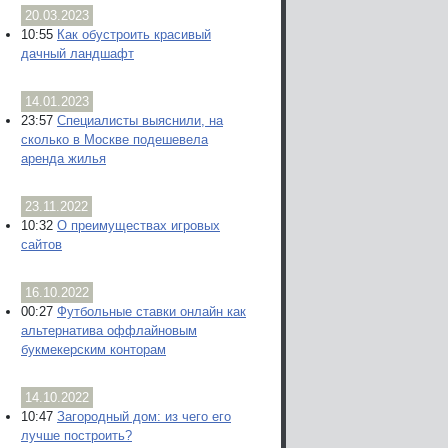
20.03.2023
10:55
Как обустроить красивый
дачный ландшафт
14.01.2023
23:57
Специалисты выяснили, на
сколько в Москве подешевела
аренда жилья
23.11.2022
10:32
О преимуществах игровых
сайтов
16.10.2022
00:27
Футбольные ставки онлайн как
альтернатива оффлайновым
букмекерским конторам
14.10.2022
10:47
Загородный дом: из чего его
лучше построить?