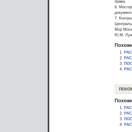
права.
6. Мосго
документ
7. Контр
Централь
Мэр Мос
Ю.М. Луж
Похожи
РАС
РАС
ПОС
РАС
ПОХО
Похожи
РАС
РАС
ПОС
РАС