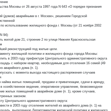
ление
ьства Москвы от 26 августа 1997 года N 643 «О порядке признания
й (домов) аварийными в г. Москве», решением Городской
ственной
 по использованию жилищного фонда г. Москвы (от 21 ноября 2002
N 94):
ать жилой дом 21, строение 2 по улице Нижняя Красносельская
ым
йшей реконструкцией под жилые цели.
таменту жилищной политики и жилищного фонда города Москвы:
елить в 2003 году префектуре Центрального административного округа
ощадь с набором квартир, необходимым для отселения 16 семей (49
из аварийного дома (п. 1).
допускать с момента выхода настоящего распоряжения случаев
я
в найма жилых помещений, продажи и приватизации, сдачи в аренду,
 в хозяйственное ведение, оперативное управление, безвозмездное
ние жилых помещений в аварийном доме (п. 1), кроме случаев,
тренных законом.
кту Центрального административного округа:
звести в 2003 году отселение жителей из аварийного дома (п. 1) на
ощадь, выделенную Департаментом жилищной политики и жилищного