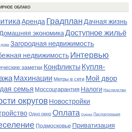
ИРНОЕ ОБЛАКО
Градплан
итика
Аренда
Дачная жизнь
Доступное жильё
Домашняя экономика
Загородная недвижимость
 дома
Интервью
бежная недвижимость
Купля-
Конфликты
ические заметки
ажа
Махинации
Мой двор
Метры в сети
дая семья
Налоги
Моссоцгарантия
Наследство
сти округов
Новостройки
Оплата
тройство
Одно окно
Паспортизация
Оценка
еселение
Приватизация
Подмосковье