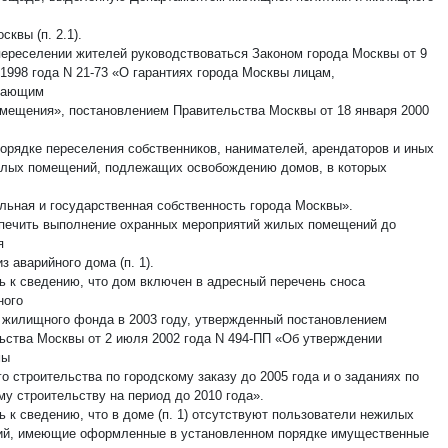
сквы (п. 2.1).
 переселении жителей руководствоваться Законом города Москвы от 9
 1998 года N 21-73 «О гарантиях города Москвы лицам,
дающим
мещения», постановлением Правительства Москвы от 18 января 2000
порядке переселения собственников, нанимателей, арендаторов и иных
илых помещений, подлежащих освобождению домов, в которых
льная и государственная собственность города Москвы».
спечить выполнение охранных мероприятий жилых помещений до
я
з аварийного дома (п. 1).
ть к сведению, что дом включен в адресный перечень сноса
ного
о жилищного фонда в 2003 году, утвержденный постановлением
ьства Москвы от 2 июля 2002 года N 494-ПП «Об утверждении
мы
 строительства по городскому заказу до 2005 года и о заданиях по
у строительству на период до 2010 года».
ь к сведению, что в доме (п. 1) отсутствуют пользователи нежилых
й, имеющие оформленные в установленном порядке имущественные