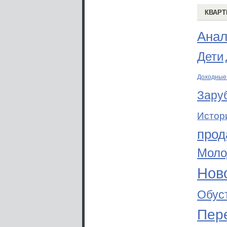
КВАРТ
Анал
Дети
Доходные
Зару
Истор
прод
Моло
Ново
Обус
Пер