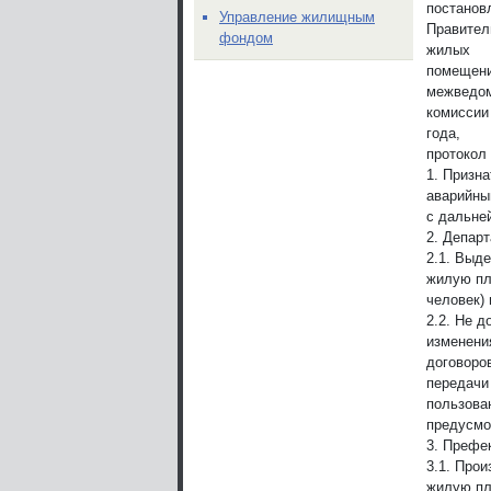
постанов
Управление жилищным
Правител
фондом
жилых
помещени
межведом
комиссии
года,
протокол 
1. Призн
аварийн
с дальне
2. Депар
2.1. Выд
жилую пл
человек) 
2.2. Не 
изменени
договоро
передачи
пользова
предусмо
3. Префе
3.1. Прои
жилую пл