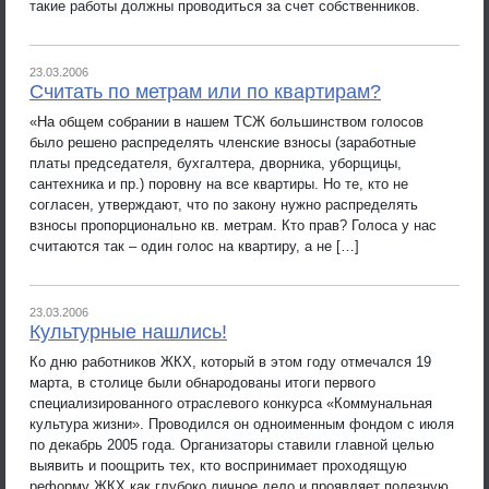
такие работы должны проводиться за счет собственников.
23.03.2006
Считать по метрам или по квартирам?
«На общем собрании в нашем ТСЖ большинством голосов
было решено распределять членские взносы (заработные
платы председателя, бухгалтера, дворника, уборщицы,
сантехника и пр.) поровну на все квартиры. Но те, кто не
согласен, утверждают, что по закону нужно распределять
взносы пропорционально кв. метрам. Кто прав? Голоса у нас
считаются так – один голос на квартиру, а не […]
23.03.2006
Культурные нашлись!
Ко дню работников ЖКХ, который в этом году отмечался 19
марта, в столице были обнародованы итоги первого
специализированного отраслевого конкурса «Коммунальная
культура жизни». Проводился он одноименным фондом с июля
по декабрь 2005 года. Организаторы ставили главной целью
выявить и поощрить тех, кто воспринимает проходящую
реформу ЖКХ как глубоко личное дело и проявляет полезную