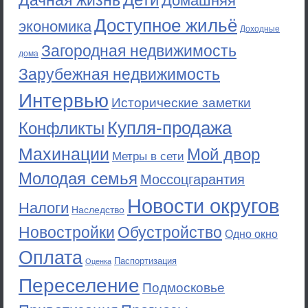
Дачная жизнь
Домашняя
Доступное жильё
экономика
Доходные
Загородная недвижимость
дома
Зарубежная недвижимость
Интервью
Исторические заметки
Купля-продажа
Конфликты
Махинации
Мой двор
Метры в сети
Молодая семья
Моссоцгарантия
Новости округов
Налоги
Наследство
Новостройки
Обустройство
Одно окно
Оплата
Паспортизация
Оценка
Переселение
Подмосковье