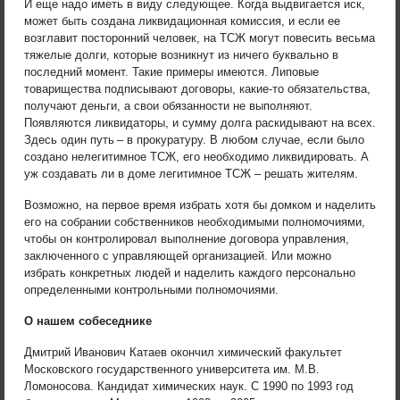
И еще надо иметь в виду следующее. Когда выдвигается иск,
может быть создана ликвидационная комиссия, и если ее
возглавит посторонний человек, на ТСЖ могут повесить весьма
тяжелые долги, которые возникнут из ничего буквально в
последний момент. Такие примеры имеются. Липовые
товарищества подписывают договоры, какие-то обязательства,
получают деньги, а свои обязанности не выполняют.
Появляются ликвидаторы, и сумму долга раскидывают на всех.
Здесь один путь – в прокуратуру. В любом случае, если было
создано нелегитимное ТСЖ, его необходимо ликвидировать. А
уж создавать ли в доме легитимное ТСЖ – решать жителям.
Возможно, на первое время избрать хотя бы домком и наделить
его на собрании собственников необходимыми полномочиями,
чтобы он контролировал выполнение договора управления,
заключенного с управляющей организацией. Или можно
избрать конкретных людей и наделить каждого персонально
определенными контрольными полномочиями.
О нашем собеседнике
Дмитрий Иванович Катаев окончил химический факультет
Московского государственного университета им. М.В.
Ломоносова. Кандидат химических наук. С 1990 по 1993 год