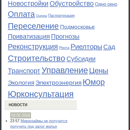
Новостройки
Обустройство
Одно окно
Оплата
Паспортизация
Оценка
Переселение
Подмосковье
Приватизация
Прогнозы
Реконструкция
Риелторы
Сад
Рента
Строительство
Субсидии
Управление
Цены
Транспорт
Юмор
Экология
Электроэнергия
Юрконсультация
НОВОСТИ
03.02.2024
23:57
Микрозаймы не получится
получить под залог жилья