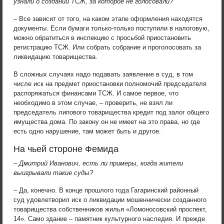
узнали о создании ТСЖ, за которое не голосовали?
– Все зависит от того, на каком этапе оформления находятся
документы. Если бумаги только-только поступили в налоговую,
можно обратиться в инспекцию с просьбой приостановить
регистрацию ТСЖ. Или собрать собрание и проголосовать за
ликвидацию товарищества.
В сложных случаях надо подавать заявление в суд, в том
числе иск на предмет приостановки полномочий председателя
распоряжаться финансами ТСЖ. И самое первое, что
необходимо в этом случае, – проверить, не взял ли
председатель липового товарищества кредит под залог общего
имущества дома. По закону он не имеет на это права, но где
есть одно нарушение, там может быть и другое.
На чьей стороне Фемида
– Дмитрий Иванович, есть ли примеры, когда жители
выигрывали такие суды?
– Да, конечно. В конце прошлого года Гагаринский районный
суд удовлетворил иск о ликвидации мошеннически созданного
товарищества собственников жилья «Ломоносовский проспект,
14». Само здание – памятник культурного наследия. И прежде