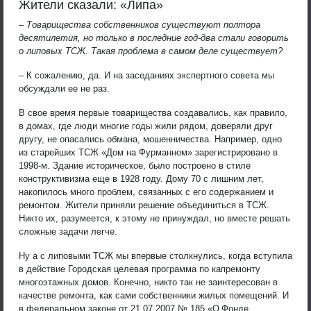
Жители сказали: «Липа»
– Товарищества собственников существуют полтора
десятилетия, но только в последние год-два стали говорить
о липовых ТСЖ. Такая проблема в самом деле существует?
– К сожалению, да. И на заседаниях экспертного совета мы
обсуждали ее не раз.
В свое время первые товарищества создавались, как правило,
в домах, где люди многие годы жили рядом, доверяли друг
другу, не опасались обмана, мошенничества. Например, одно
из старейших ТСЖ «Дом на Фурманном» зарегистрировано в
1998-м. Здание историческое, было построено в стиле
конструктивизма еще в 1928 году. Дому 70 с лишним лет,
накопилось много проблем, связанных с его содержанием и
ремонтом. Жители приняли решение объединиться в ТСЖ.
Никто их, разумеется, к этому не принуждал, но вместе решать
сложные задачи легче.
Ну а с липовыми ТСЖ мы впервые столкнулись, когда вступила
в действие Городская целевая программа по капремонту
многоэтажных домов. Конечно, никто так не заинтересован в
качестве ремонта, как сами собственники жилых помещений. И
в федеральном законе от 21.07.2007 № 185 «О Фонде