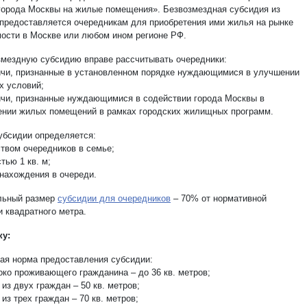
города Москвы на жилые помещения». Безвозмездная субсидия из
предоставляется очередникам для приобретения ими жилья на рынке
ости в Москве или любом ином регионе РФ.
змездную субсидию вправе рассчитывать очередники:
ичи, признанные в установленном порядке нуждающимися в улучшении
 условий;
ичи, признанные нуждающимися в содействии города Москвы в
ении жилых помещений в рамках городских жилищных программ.
убсидии определяется:
ством очередников в семье;
тью 1 кв. м;
 нахождения в очереди.
льный размер
субсидии для очередников
– 70% от нормативной
и квадратного метра.
ку:
ая норма предоставления субсидии:
око проживающего гражданина – до 36 кв. метров;
из двух граждан – 50 кв. метров;
из трех граждан – 70 кв. метров;