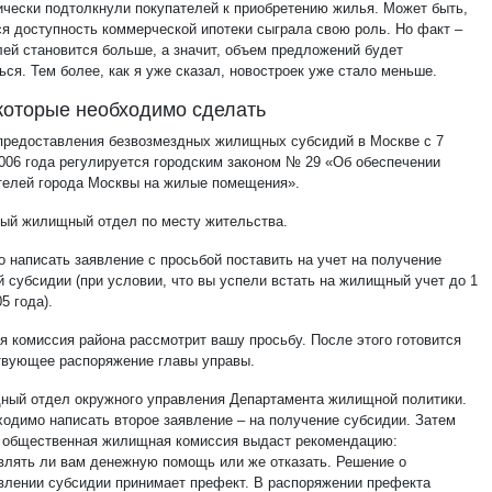
ически подтолкнули покупателей к приобретению жилья. Может быть,
я доступность коммерческой ипотеки сыграла свою роль. Но факт –
лей становится больше, а значит, объем предложений будет
ся. Тем более, как я уже сказал, новостроек уже стало меньше.
которые необходимо сделать
предоставления безвозмездных жилищных субсидий в Москве с 7
2006 года регулируется городским законом № 29 «Об обеспечении
телей города Москвы на жилые помещения».
ный жилищный отдел по месту жительства.
о написать заявление с просьбой поставить на учет на получение
 субсидии (при условии, что вы успели встать на жилищный учет до 1
5 года).
 комиссия района рассмотрит вашу просьбу. После этого готовится
твующее распоряжение главы управы.
ный отдел окружного управления Департамента жилищной политики.
ходимо написать второе заявление – на получение субсидии. Затем
 общественная жилищная комиссия выдаст рекомендацию:
влять ли вам денежную помощь или же отказать. Решение о
влении субсидии принимает префект. В распоряжении префекта