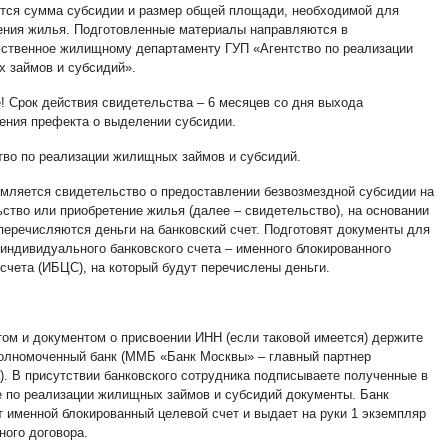
тся сумма субсидии и размер общей площади, необходимой для
ения жилья. Подготовленные материалы направляются в
ственное жилищному департаменту ГУП «Агентство по реализации
 займов и субсидий».
! Срок действия свидетельства – 6 месяцев со дня выхода
ения префекта о выделении субсидии.
ство по реализации жилищных займов и субсидий.
мляется свидетельство о предоставлении безвозмездной субсидии на
ьство или приобретение жилья (далее – свидетельство), на основании
 перечисляются деньги на банковский счет. Подготовят документы для
 индивидуального банковского счета – именного блокированного
 счета (ИБЦС), на который будут перечислены деньги.
том и документом о присвоении ИНН (если таковой имеется) держите
полномоченный банк (ММБ «Банк Москвы» – главный партнер
а). В присутствии банковского сотрудника подписываете полученные в
е по реализации жилищных займов и субсидий документы. Банк
т именной блокированный целевой счет и выдает на руки 1 экземпляр
ного договора.