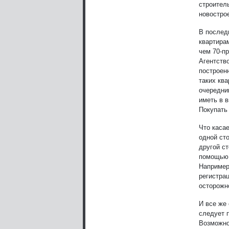
строител
новостро
В послед
квартира
чем 70-п
Агентств
построен
таких кв
очередни
иметь в в
Покупать 
Что касае
одной ст
другой с
помощью 
Например
регистра
осторожн
И все же
следует 
Возможно,