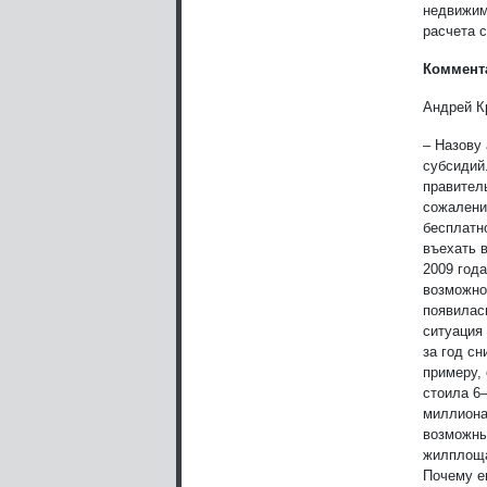
недвижим
расчета 
Коммент
Андрей К
– Назову
субсидий
правител
сожалени
бесплатн
въехать в
2009 год
возможно
появилас
ситуация
за год сн
примеру,
стоила 6–
миллиона
возможны
жилплоща
Почему е