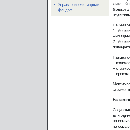
жителей 
Управление жилищным
бюджета 
фондом
недвижим
На безво
1. Москв
жилищных
2. Москв
приобрет
Размер с
– количе
– стоимос
– сроком
Максима
стоимост
На замет
Социальн
для один
на семью 
на семью 