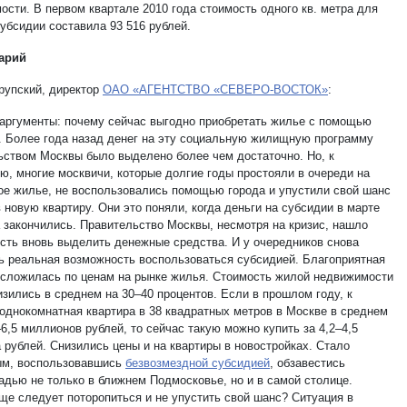
ости. В первом квартале 2010 года стоимость одного кв. метра для
субсидии составила 93 516 рублей.
арий
рупский, директор
ОАО «АГЕНТСТВО «СЕВЕРО-ВОСТОК»
:
 аргументы: почему сейчас выгодно приобретать жилье с помощью
. Более года назад денег на эту социальную жилищную программу
ьством Москвы было выделено более чем достаточно. Но, к
ю, многие москвичи, которые долгие годы простояли в очереди на
ое жилье, не воспользовались помощью города и упустили свой шанс
 новую квартиру. Они это поняли, когда деньги на субсидии в марте
а закончились. Правительство Москвы, несмотря на кризис, нашло
сть вновь выделить денежные средства. И у очередников снова
ь реальная возможность воспользоваться субсидией. Благоприятная
 сложилась по ценам на рынке жилья. Стоимость жилой недвижимости
изились в среднем на 30–40 процентов. Если в прошлом году, к
 однокомнатная квартира в 38 квадратных метров в Москве в среднем
6,5 миллионов рублей, то сейчас такую можно купить за 4,2–4,5
 рублей. Снизились цены и на квартиры в новостройках. Стало
м, воспользовавшись
безвозмездной субсидией
, обзавестись
дью не только в ближнем Подмосковье, но и в самой столице.
ще следует поторопиться и не упустить свой шанс? Ситуация в