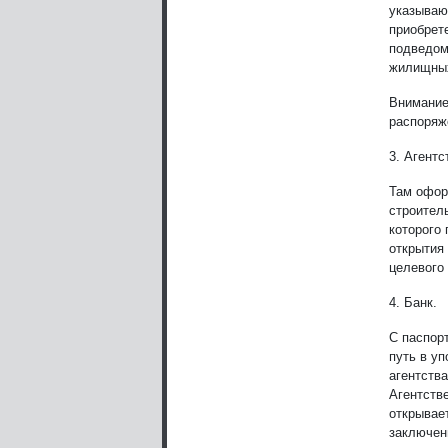
указываю
приобрет
подведом
жилищных
Внимание
распоряж
3. Агент
Там офор
строител
которого
открытия
целевого
4. Банк.
С паспор
путь в у
агентств
Агентств
открывае
заключен