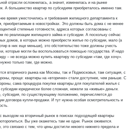
ьной отрасли осложнилась, а значит, изменилась и на рынке
ек. А большинство квартир по субсидиям приобреталось именно там.
нее время ужесточились и требования жилищного департамента к
м, приобретаемым в новостройках. Это должны быть дома с не менее
роцентной степенью готовности, адреса которых согласованы с
ом по реализации жилищного займа и субсидии. А поскольку сейчас
ных домов, в которых можно приобрести жилье по субсидии, мало (а
артир в них еще меньше), это обстоятельство тоже должны учесть
ки, которые могли бы воспользоваться помощью государства. И надо
иду – не всегда можно купить квартиру по субсидии «там, где хочу».
нужно только там, где можно.
тся вторичного рынка как Москвы, так и Подмосковья, там ситуация, с
ороны, проще: квартиры на «вторичке» стали доступнее, чем раньше. С
тороны, сама процедура покупки квартиры для покупателей жилья с
субсидии юридически более сложная, нежели за «живые» деньги.
, субсидия, по существующему положению, перечисляется до
ции договора купли-продажи. И тут нужна особая осмотрительность и
ость.
 с выходом на вторичный рынок в поисках подходящей квартиры
поторопиться. Вы уже окажетесь там не одни. Рынок оживился.
 это связано с тем, что цены достигли некоего нижнего предела и