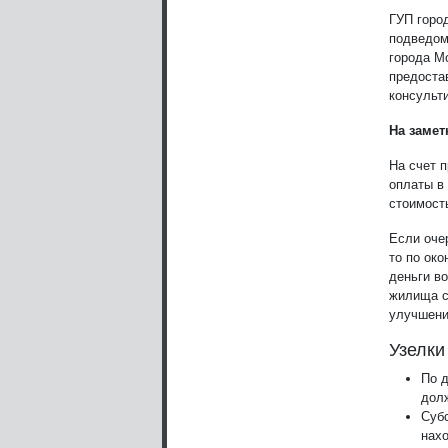
ГУП горо
подведом
города М
предоста
консульт
На замет
На счет 
оплаты в
стоимост
Если оче
то по ок
деньги в
жилища с
улучшени
Узелки
По д
долж
Суб
нахо