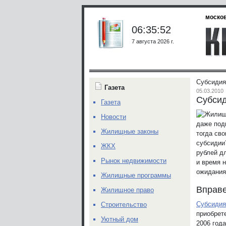
москов
06:35:52
7 августа 2026 г.
Субсидия
Газета
05.03.2010
Субсид
Газета
Новости
даже под
Жилищные законы
тогда св
субсидии
ЖКХ
рублей д
Рынок недвижимости
и время 
ожидания
Жилищные программы
Вправе
Жилищное право
Субсидия
Строительство
приобрет
Уютный дом
2006 год