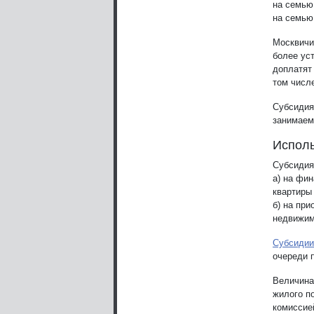
на семью 
на семью 
Москвичи
более ус
доплатят
том числе
Субсидия
занимаем
Исполь
Субсидия
a) на фи
квартиры 
б) на пр
недвижим
Субсидии
очереди 
Величина
жилого п
комиссие