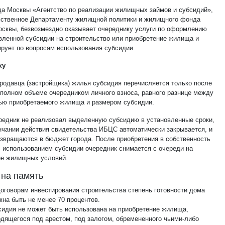
да Москвы «Агентство по реализации жилищных займов и субсидий»,
ственное Департаменту жилищной политики и жилищного фонда
осквы, безвозмездно оказывает очереднику услуги по оформлению
вленной субсидии на строительство или приобретение жилища и
ирует по вопросам использования субсидии.
ку
продавца (застройщика) жилья субсидия перечисляется только после
 полном объеме очередником личного взноса, равного разнице между
ью приобретаемого жилища и размером субсидии.
редник не реализовал выделенную субсидию в установленные сроки,
ончании действия свидетельства ИБЦС автоматически закрывается, и
озвращаются в бюджет города. После приобретения в собственность
 использованием субсидии очередник снимается с очереди на
е жилищных условий.
 на память
оговорам инвестирования строительства степень готовности дома
на быть не менее 70 процентов.
сидия не может быть использована на приобретение жилища,
дящегося под арестом, под залогом, обремененного чьими-либо