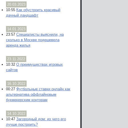
20.03.2023
10:55
Как обустроить красивый
дачный ландшафт
14.01.2023
23:57
Специалисты выяснили, на
сколько в Москве подешевела
аренда жилья
23.11.2022
10:32
О преимуществах игровых
сайтов
16.10.2022
00:27
Футбольные ставки онлайн как
альтернатива оффлайновым
букмекерским конторам
14.10.2022
10:47
Загородный дом: из чего его
лучше построить?