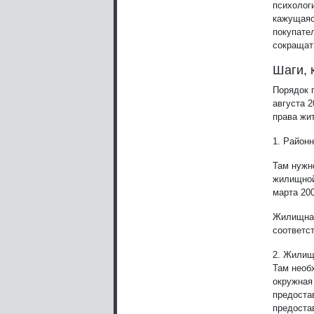
психолог
кажущаяс
покупате
сокращать
Шаги, 
Порядок 
августа 
права жи
1. Район
Там нужн
жилищной
марта 200
Жилищная
соответс
2. Жилищ
Там необ
окружная
предоста
предоста