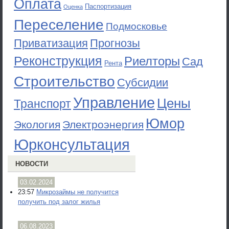
Оплата
Паспортизация
Оценка
Переселение
Подмосковье
Приватизация
Прогнозы
Реконструкция
Риелторы
Сад
Рента
Строительство
Субсидии
Управление
Цены
Транспорт
Юмор
Экология
Электроэнергия
Юрконсультация
НОВОСТИ
03.02.2024
23:57
Микрозаймы не получится
получить под залог жилья
06.08.2023