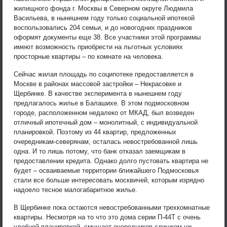
жилищного фонда г. Москвы в Северном округе Людмила
Васильева, в нынешнем году только социальной ипотекой
воспользовались 204 семьи, и до новогодних праздников
оформят документы еще 38. Все участники этой программы
имеют возможность приобрести на льготных условиях
просторные квартиры – по комнате на человека.
Сейчас жилая площадь по соципотеке предоставляется в
Москве в районах массовой застройки – Некрасовке и
Щербинке. В качестве эксперимента в нынешнем году
предлагалось жилье в Балашихе. В этом подмосковном
городе, расположенном недалеко от МКАД, был возведен
отличный ипотечный дом – монолитный, с индивидуальной
планировкой. Поэтому из 44 квартир, предложенных
очередникам-северянам, осталась невостребованной лишь
одна. И то лишь потому, что банк отказал заемщикам в
предоставлении кредита. Однако долго пустовать квартира не
будет – осваиваемые территории ближайшего Подмосковья
стали все больше интересовать москвичей, которым изрядно
надоело тесное малогабаритное жилье.
В Щербинке пока остаются невостребованными трехкомнатные
квартиры. Несмотря на то что это дома серии П-44Т с очень
удобной планировкой, смущает очередников слишком уж