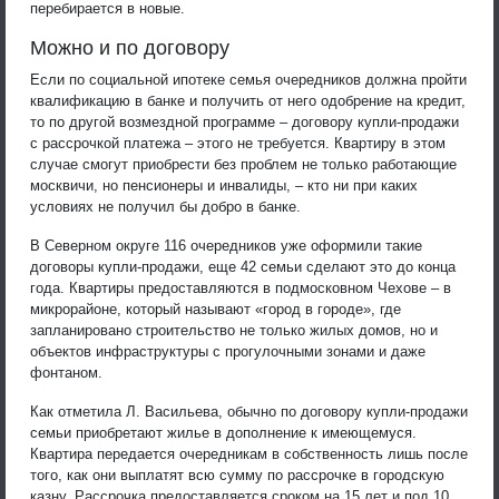
перебирается в новые.
Можно и по договору
Если по социальной ипотеке семья очередников должна пройти
квалификацию в банке и получить от него одобрение на кредит,
то по другой возмездной программе – договору купли-продажи
с рассрочкой платежа – этого не требуется. Квартиру в этом
случае смогут приобрести без проблем не только работающие
москвичи, но пенсионеры и инвалиды, – кто ни при каких
условиях не получил бы добро в банке.
В Северном округе 116 очередников уже оформили такие
договоры купли-продажи, еще 42 семьи сделают это до конца
года. Квартиры предоставляются в подмосковном Чехове – в
микрорайоне, который называют «город в городе», где
запланировано строительство не только жилых домов, но и
объектов инфраструктуры с прогулочными зонами и даже
фонтаном.
Как отметила Л. Васильева, обычно по договору купли-продажи
семьи приобретают жилье в дополнение к имеющемуся.
Квартира передается очередникам в собственность лишь после
того, как они выплатят всю сумму по рассрочке в городскую
казну. Рассрочка предоставляется сроком на 15 лет и под 10