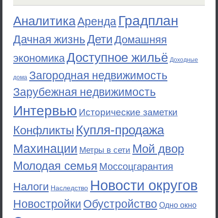
Градплан
Аналитика
Аренда
Дети
Дачная жизнь
Домашняя
Доступное жильё
экономика
Доходные
Загородная недвижимость
дома
Зарубежная недвижимость
Интервью
Исторические заметки
Купля-продажа
Конфликты
Махинации
Мой двор
Метры в сети
Молодая семья
Моссоцгарантия
Новости округов
Налоги
Наследство
Новостройки
Обустройство
Одно окно