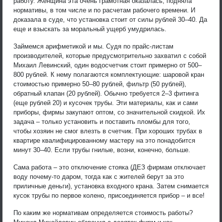
работу. Женщина эта очень грамотная оказалась, подняла
нормативы, в том числе и по расчетам рабочего времени. И
доказала в суде, что установка стоит от силы рублей 30–40. Да
еще и взыскать за моральный ущерб умудрилась.
Займемся арифметикой и мы. Судя по прайс-листам
производителей, которые предусмотрительно захватил с собой
Михаил Левинский, один водосчетчик стоит примерно от 500–
800 рублей. К нему полагаются комплектующие: шаровой кран
стоимостью примерно 50–80 рублей, фильтр (50 рублей),
обратный клапан (20 рублей). Обычно требуется 2–3 фитинга
(еще рублей 20) и кусочек трубы. Эти материалы, как и сами
приборы, фирмы закупают оптом, со значительной скидкой. Их
задача – только установить и поставить пломбы для того,
чтобы хозяин не смог влезть в счетчик. При хороших трубах в
квартире квалифицированному мастеру на это понадобится
минут 30–40. Если трубы гнилые, возни, конечно, больше.
Сама работа – это отключение стояка (ДЕЗ фирмам отключает
воду почему-то даром, тогда как с жителей берут за это
приличные деньги), установка входного крана. Затем снимается
кусок трубы по первое колено, присоединяется прибор – и все!
По каким же нормативам определяется стоимость работы?