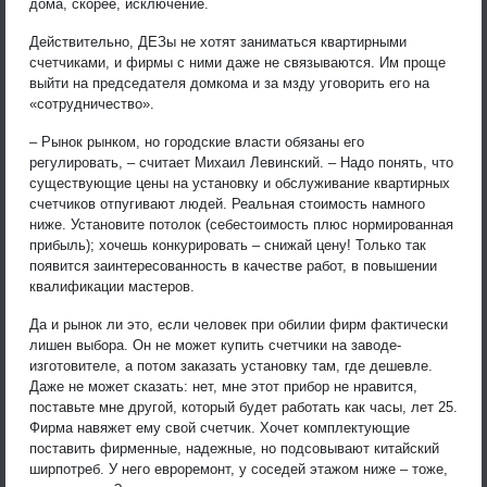
дома, скорее, исключение.
Действительно, ДЕЗы не хотят заниматься квартирными
счетчиками, и фирмы с ними даже не связываются. Им проще
выйти на председателя домкома и за мзду уговорить его на
«сотрудничество».
– Рынок рынком, но городские власти обязаны его
регулировать, – считает Михаил Левинский. – Надо понять, что
существующие цены на установку и обслуживание квартирных
счетчиков отпугивают людей. Реальная стоимость намного
ниже. Установите потолок (себестоимость плюс нормированная
прибыль); хочешь конкурировать – снижай цену! Только так
появится заинтересованность в качестве работ, в повышении
квалификации мастеров.
Да и рынок ли это, если человек при обилии фирм фактически
лишен выбора. Он не может купить счетчики на заводе-
изготовителе, а потом заказать установку там, где дешевле.
Даже не может сказать: нет, мне этот прибор не нравится,
поставьте мне другой, который будет работать как часы, лет 25.
Фирма навяжет ему свой счетчик. Хочет комплектующие
поставить фирменные, надежные, но подсовывают китайский
ширпотреб. У него евроремонт, у соседей этажом ниже – тоже,