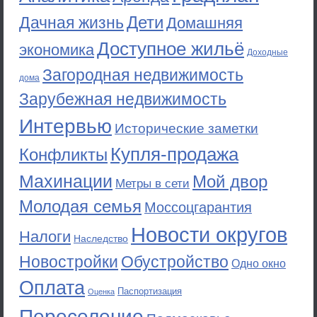
Дети
Дачная жизнь
Домашняя
Доступное жильё
экономика
Доходные
Загородная недвижимость
дома
Зарубежная недвижимость
Интервью
Исторические заметки
Купля-продажа
Конфликты
Махинации
Мой двор
Метры в сети
Молодая семья
Моссоцгарантия
Новости округов
Налоги
Наследство
Новостройки
Обустройство
Одно окно
Оплата
Паспортизация
Оценка
Переселение