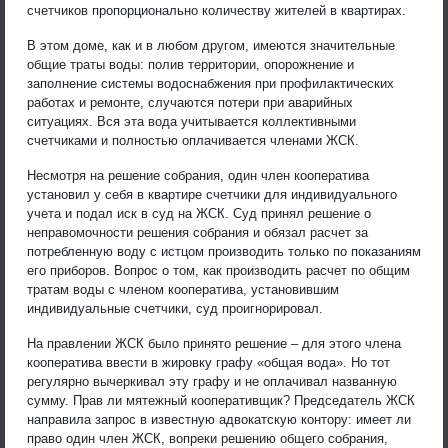
счетчиков пропорционально количеству жителей в квартирах.
В этом доме, как и в любом другом, имеются значительные
общие траты воды: полив территории, опорожнение и
заполнение системы водоснабжения при профилактических
работах и ремонте, случаются потери при аварийных
ситуациях. Вся эта вода учитывается коллективными
счетчиками и полностью оплачивается членами ЖСК.
Несмотря на решение собрания, один член кооператива
установил у себя в квартире счетчики для индивидуального
учета и подал иск в суд на ЖСК. Суд принял решение о
неправомочности решения собрания и обязал расчет за
потребленную воду с истцом производить только по показаниям
его приборов. Вопрос о том, как производить расчет по общим
тратам воды с членом кооператива, установившим
индивидуальные счетчики, суд проигнорировал.
На правлении ЖСК было принято решение – для этого члена
кооператива ввести в жировку графу «общая вода». Но тот
регулярно вычеркивал эту графу и не оплачивал названную
сумму. Прав ли мятежный кооперативщик? Председатель ЖСК
направила запрос в известную адвокатскую контору: имеет ли
право один член ЖСК, вопреки решению общего собрания,