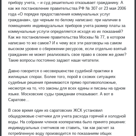
прибору учета, – и суд решительно отказывает гражданину. А
как же постановление правительства РФ № 307 от 23 мая 2006
года «О порядке предоставления коммунальных услуг
гражданам», где черным по белому написано: при наличии в
помещениях индивидуальных приборов учета размер платы за
коммунальные услуги определяется исходя из их показаний?
Как же постановление правительства Москвы № 77, в котором
написано то же самое? И к чему все эти разговоры на самом
высоком уровне о сбережении ресурсов, если отдельно взятый
гражданин не может реализовать свое право в своем же доме?
Такие вопросы постоянно задают наши читатели.
Давно говорится о несовершенстве судебной практики в
жилищных спорах. Более того, порой в схожих ситуациях
судебные решения принимаются прямо противоположные,
несмотря на то, что законы для всех едины и писаны на одном
языке. Московские суды гражданам отказывают. А вот в
Саратове…
В свое время один из саратовских ЖСК установил
общедомовые счетчики для учета расхода горячей и холодной
воды. На собрании членов кооператива было принято решение:
индивидуальных счетчиков не ставить, так как расчет за
потребленную воду производится по показаниям общих