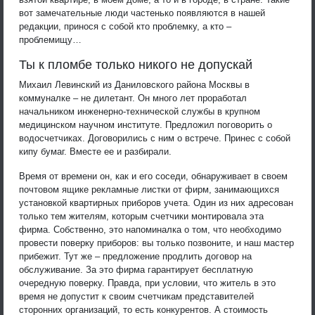
вот замечательные люди частенько появляются в нашей
редакции, принося с собой кто проблемку, а кто –
проблемищу…
Ты к пломбе только никого не допускай
Михаил Левинский из Даниловского района Москвы в
коммуналке – не дилетант. Он много лет проработал
начальником инженерно-технической службы в крупном
медицинском научном институте. Предложил поговорить о
водосчетчиках. Договорились с ним о встрече. Принес с собой
кипу бумаг. Вместе ее и разбирали.
Время от времени он, как и его соседи, обнаруживает в своем
почтовом ящике рекламные листки от фирм, занимающихся
установкой квартирных приборов учета. Один из них адресован
только тем жителям, которым счетчики монтировала эта
фирма. Собственно, это напоминалка о том, что необходимо
провести поверку приборов: вы только позвоните, и наш мастер
прибежит. Тут же – предложение продлить договор на
обслуживание. За это фирма гарантирует бесплатную
очередную поверку. Правда, при условии, что житель в это
время не допустит к своим счетчикам представителей
сторонних организаций, то есть конкурентов. А стоимость