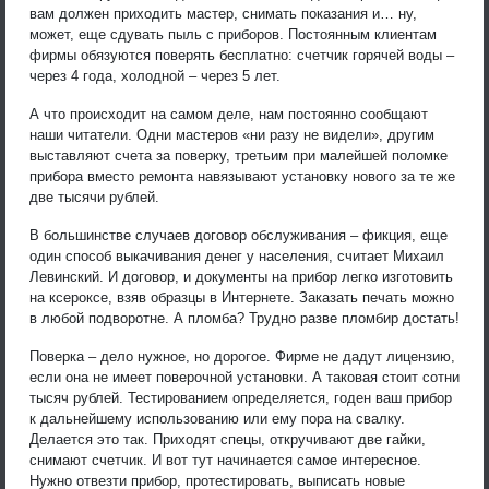
вам должен приходить мастер, снимать показания и… ну,
может, еще сдувать пыль с приборов. Постоянным клиентам
фирмы обязуются поверять бесплатно: счетчик горячей воды –
через 4 года, холодной – через 5 лет.
А что происходит на самом деле, нам постоянно сообщают
наши читатели. Одни мастеров «ни разу не видели», другим
выставляют счета за поверку, третьим при малейшей поломке
прибора вместо ремонта навязывают установку нового за те же
две тысячи рублей.
В большинстве случаев договор обслуживания – фикция, еще
один способ выкачивания денег у населения, считает Михаил
Левинский. И договор, и документы на прибор легко изготовить
на ксероксе, взяв образцы в Интернете. Заказать печать можно
в любой подворотне. А пломба? Трудно разве пломбир достать!
Поверка – дело нужное, но дорогое. Фирме не дадут лицензию,
если она не имеет поверочной установки. А таковая стоит сотни
тысяч рублей. Тестированием определяется, годен ваш прибор
к дальнейшему использованию или ему пора на свалку.
Делается это так. Приходят спецы, откручивают две гайки,
снимают счетчик. И вот тут начинается самое интересное.
Нужно отвезти прибор, протестировать, выписать новые