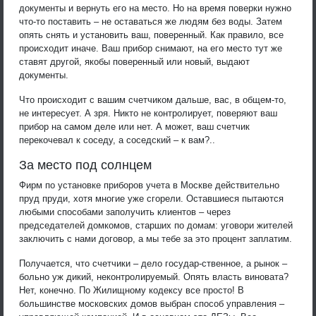
документы и вернуть его на место. Но на время поверки нужно
что-то поставить – не оставаться же людям без воды. Затем
опять снять и установить ваш, поверенный. Как правило, все
происходит иначе. Ваш прибор снимают, на его место тут же
ставят другой, якобы поверенный или новый, выдают
документы.
Что происходит с вашим счетчиком дальше, вас, в общем-то,
не интересует. А зря. Никто не контролирует, поверяют ваш
прибор на самом деле или нет. А может, ваш счетчик
перекочевал к соседу, а соседский – к вам?..
За место под солнцем
Фирм по установке приборов учета в Москве действительно
пруд пруди, хотя многие уже сгорели. Оставшиеся пытаются
любыми способами заполучить клиентов – через
председателей домкомов, старших по домам: уговори жителей
заключить с нами договор, а мы тебе за это процент заплатим.
Получается, что счетчики – дело государ-ственное, а рынок –
больно уж дикий, неконтролируемый. Опять власть виновата?
Нет, конечно. По Жилищному кодексу все просто! В
большинстве московских домов выбран способ управления –