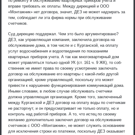
по ремонту и обслуживанию квартирных приборов учета и
вправе требовать их оплаты. Между дирекцией и ООО
«Монтажник» нет договора, значит, ДЕЗ не может надзирать за
тем, соблюдает ли эта фирма нормы при обслуживании
счетчиков.
Суд дирекцию поддержал. Чем это было аргументировано?
ДЕЗ, как управляющая компания, заключила договора на
обслуживание дома, в том числе и с Курганской, на оплату
услуг водоснабжения и водоотведения по показаниям
квартирных приборов учета. А так как многоквартирный дом
может управляться только одной УК (ст. 161 ч. 9 ЖК), то соб-
ственник не имеет права по своему усмотрению заключать
договор на обслуживание его квартиры с какой-либо другой
организацией, кроме управляющей, поскольку это может
привести к нарушению функционирования коммуникаций дома.
Иными словами, в любом случае обслуживать счетчики
должна управляющая организация. Кроме того, заключенный
между Курганской и ДЕЗ договор на оплату воды по счетчикам
не расторгнут, и он предусматривает не только оплату, но и
контроль над работой приборов. А то, что истец по своему
желанию дополнительно заключил договор на обслуживание
счетчиков с ООО «Монтажник», не может служить основанием
для исключения строки из платежки, поскольку ДЕЗ оказывает