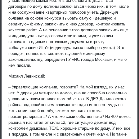
управляющей компанией. И в основном это ДЕЗы. Все
договоры по дому должны заключаться через них, в том числе
и на обслуживание квартирных приборов учета. Дирекция
обязана на основе конкурса выбрать самую «дешевую и
сердитую» фирму, заключить с нею договор, контролировать
качество работ. А на основании этого договора заключить еще
и индивидуальные договоры с жителями, и уже по ним
включать в единые платежные документы строчку
«обслуживание ИПУ» (индивидуальных приборов учета). Этот
порядок, полностью соответствующий жилищному
законодательству, определен ГУ «ИС города Москвы», и мы о
нем писали.
Михаил Левинский:
– Управляющие компании, говорите? На мой взгляд, их у нас
нет. У дирекции четыреста домов, она не способна нормально
управлять таким количеством объектов. В ДЕЗ Даниловского
района водоснабжением занимается один инженер. Будь он
хоть семи пядей во лбу, сможет ли все эти дома
проконтролировать? А что же сами собственники? Из 400 домов
района я насчитал от силы 12, где ситуацию держат под
контролем домкомы, ТСЖ, хорошие старшие по дому. У них все
в порядке, в том числе и с квартирными счетчиками. Но такие