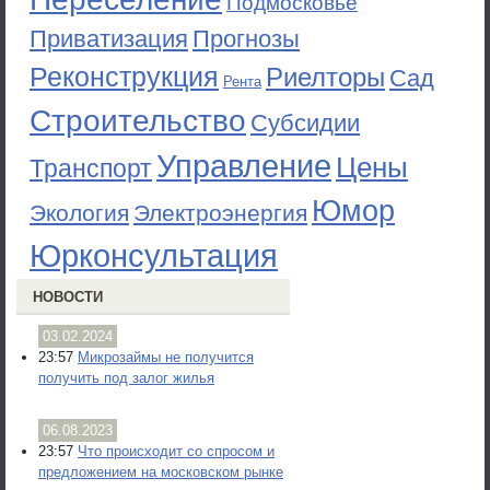
Подмосковье
Приватизация
Прогнозы
Реконструкция
Риелторы
Сад
Рента
Строительство
Субсидии
Управление
Цены
Транспорт
Юмор
Экология
Электроэнергия
Юрконсультация
НОВОСТИ
03.02.2024
23:57
Микрозаймы не получится
получить под залог жилья
06.08.2023
23:57
Что происходит со спросом и
предложением на московском рынке