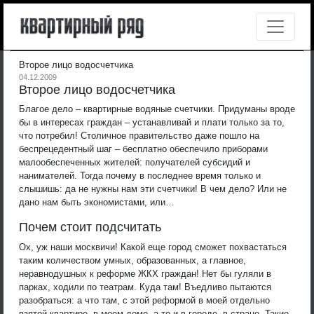
Второе лицо водосчетчика
04.12.2009
Второе лицо водосчетчика
Благое дело – квартирные водяные счетчики. Придуманы вроде
бы в интересах граждан – устанавливай и плати только за то,
что потребил! Столичное правительство даже пошло на
беспрецедентный шаг – бесплатно обеспечило приборами
малообеспеченных жителей: получателей субсидий и
нанимателей. Тогда почему в последнее время только и
слышишь: да не нужны нам эти счетчики! В чем дело? Или не
дано нам быть экономистами, или…
Почем стоит подсчитать
Ох, уж наши москвичи! Какой еще город сможет похвастаться
таким количеством умных, образованных, а главное,
неравнодушных к реформе ЖКХ граждан! Нет бы гуляли в
парках, ходили по театрам. Куда там! Въедливо пытаются
разобраться: а что там, с этой реформой в моей отдельно
взятой квартире, в моем доме, а то и в городе, в стране. Такие