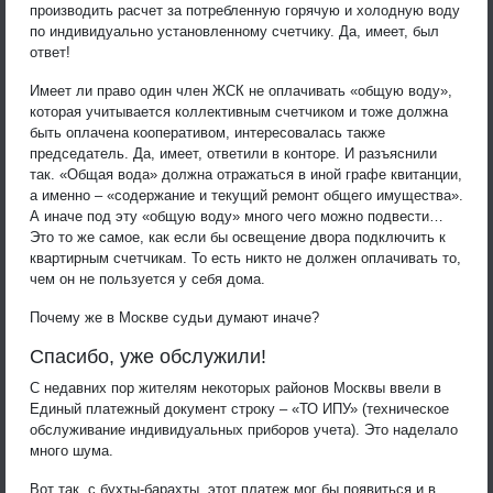
производить расчет за потребленную горячую и холодную воду
по индивидуально установленному счетчику. Да, имеет, был
ответ!
Имеет ли право один член ЖСК не оплачивать «общую воду»,
которая учитывается коллективным счетчиком и тоже должна
быть оплачена кооперативом, интересовалась также
председатель. Да, имеет, ответили в конторе. И разъяснили
так. «Общая вода» должна отражаться в иной графе квитанции,
а именно – «содержание и текущий ремонт общего имущества».
А иначе под эту «общую воду» много чего можно подвести…
Это то же самое, как если бы освещение двора подключить к
квартирным счетчикам. То есть никто не должен оплачивать то,
чем он не пользуется у себя дома.
Почему же в Москве судьи думают иначе?
Спасибо, уже обслужили!
С недавних пор жителям некоторых районов Москвы ввели в
Единый платежный документ строку – «ТО ИПУ» (техническое
обслуживание индивидуальных приборов учета). Это наделало
много шума.
Вот так, с бухты-барахты, этот платеж мог бы появиться и в