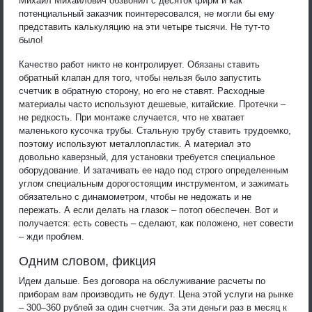
Михаил Михайлович обзвонил с десяток фирм и как
потенциальный заказчик поинтересовался, не могли бы ему
представить калькуляцию на эти четыре тысячи. Не тут-то
было!
Качество работ никто не контролирует. Обязаны ставить
обратный клапан для того, чтобы нельзя было запустить
счетчик в обратную сторону, но его не ставят. Расходные
материалы часто используют дешевые, китайские. Протечки –
не редкость. При монтаже случается, что не хватает
маленького кусочка трубы. Стальную трубу ставить трудоемко,
поэтому используют металлопластик. А материал это
довольно каверзный, для установки требуется специальное
оборудование. И затачивать ее надо под строго определенным
углом специальным дорогостоящим инструментом, и зажимать
обязательно с динамометром, чтобы не недожать и не
пережать. А если делать на глазок – потоп обеспечен. Вот и
получается: есть совесть – сделают, как положено, нет совести
– жди проблем.
Одним словом, фикция
Идем дальше. Без договора на обслуживание расчеты по
приборам вам производить не будут. Цена этой услуги на рынке
– 300–360 рублей за один счетчик. За эти деньги раз в месяц к