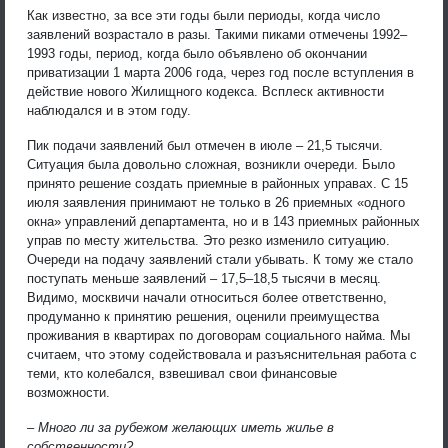
Как известно, за все эти годы были периоды, когда число
заявлений возрастало в разы. Такими пиками отмечены 1992–
1993 годы, период, когда было объявлено об окончании
приватизации 1 марта 2006 года, через год после вступления в
действие нового Жилищного кодекса. Всплеск активности
наблюдался и в этом году.
Пик подачи заявлений был отмечен в июле – 21,5 тысячи.
Ситуация была довольно сложная, возникли очереди. Было
принято решение создать приемные в районных управах. С 15
июля заявления принимают не только в 26 приемных «одного
окна» управлений департамента, но и в 143 приемных районных
управ по месту жительства. Это резко изменило ситуацию.
Очереди на подачу заявлений стали убывать. К тому же стало
поступать меньше заявлений – 17,5–18,5 тысячи в месяц.
Видимо, москвичи начали относиться более ответственно,
продуманно к принятию решения, оценили преимущества
проживания в квартирах по договорам социального найма. Мы
считаем, что этому содействовала и разъяснительная работа с
теми, кто колебался, взвешивал свои финансовые
возможности.
– Много ли за рубежом желающих иметь жилье в
собственности?