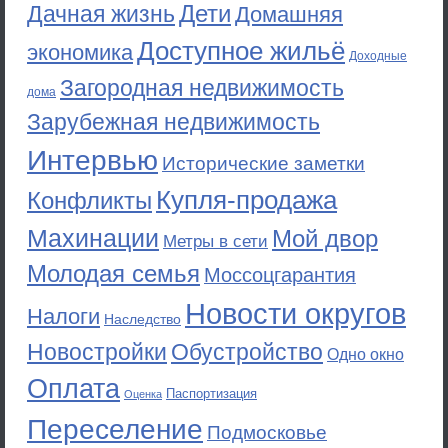
Дети
Дачная жизнь
Домашняя
Доступное жильё
экономика
Доходные
Загородная недвижимость
дома
Зарубежная недвижимость
Интервью
Исторические заметки
Купля-продажа
Конфликты
Махинации
Мой двор
Метры в сети
Молодая семья
Моссоцгарантия
Новости округов
Налоги
Наследство
Новостройки
Обустройство
Одно окно
Оплата
Паспортизация
Оценка
Переселение
Подмосковье