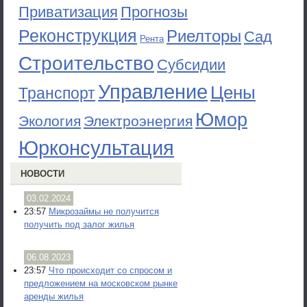
Приватизация
Прогнозы
Реконструкция
Риелторы
Сад
Рента
Строительство
Субсидии
Управление
Цены
Транспорт
Юмор
Экология
Электроэнергия
Юрконсультация
НОВОСТИ
03.02.2024
23:57
Микрозаймы не получится
получить под залог жилья
06.08.2023
23:57
Что происходит со спросом и
предложением на московском рынке
аренды жилья