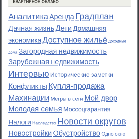
КВАРТИРНОЕ ОБЛАКО
Градплан
Аналитика
Аренда
Дети
Дачная жизнь
Домашняя
Доступное жильё
экономика
Доходные
Загородная недвижимость
дома
Зарубежная недвижимость
Интервью
Исторические заметки
Купля-продажа
Конфликты
Махинации
Мой двор
Метры в сети
Молодая семья
Моссоцгарантия
Новости округов
Налоги
Наследство
Новостройки
Обустройство
Одно окно