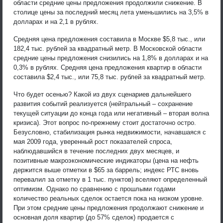
области средние цены предложения продолжили снижение. В
столице цены за последний месяц лета уменьшились на 3,5% в
долларах и на 2,1 в рублях.
Средняя цена предложения составила в Москве $5,8 тыс., или
182,4 тыс. рублей за квадратный метр. В Московской области
средние цены предложения снизились на 1,8% в долларах и на
0,3% в рублях. Средняя цена предложения квартир в области
составила $2,4 тыс., или 75,8 тыс. рублей за квадратный метр.
Что будет осенью? Какой из двух сценариев дальнейшего
развития событий реализуется (нейтральный – сохранение
текущей ситуации до конца года или негативный – вторая волна
кризиса). Этот вопрос по-прежнему стоит достаточно остро.
Безусловно, стабилизация рынка недвижимости, начавшаяся с
мая 2009 года, уверенный рост показателей спроса,
наблюдавшийся в течение последних двух месяцев, и
позитивные макроэкономические индикаторы (цена на нефть
держится выше отметки в $65 за баррель; индекс РТС вновь
перевалил за отметку в 1 тыс. пунктов) вселяют определенный
оптимизм. Однако по сравнению с прошлыми годами
количество реальных сделок остается пока на низком уровне.
При этом средние цены предложения продолжают снижение и
основная доля квартир (до 57% сделок) продается с