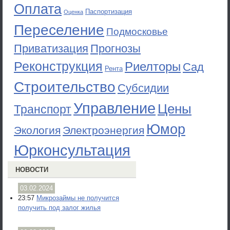
Оплата
Паспортизация
Оценка
Переселение
Подмосковье
Приватизация
Прогнозы
Реконструкция
Риелторы
Сад
Рента
Строительство
Субсидии
Управление
Цены
Транспорт
Юмор
Экология
Электроэнергия
Юрконсультация
НОВОСТИ
03.02.2024
23:57
Микрозаймы не получится
получить под залог жилья