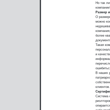
Но так л
компании
Размер и
О размере
можно ко
недешева
компания,
более кв
документ
Такая ко
персонал
и качест
информаци
перечисл
ошибитьс
В наших 
патриархо
собствен
клиентов
Сертифи
Система 
риэлторо
опираетс