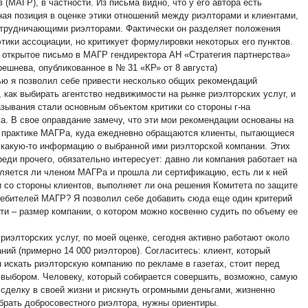
в (МАГР), в частности.
Из письма видно, что у его автора есть
ная позиция в оценке этики отношений между риэлторами и клиентами,
трудничающими риэлторами. Фактически он разделяет положения
тики ассоциации, но критикует формулировки некоторых его пунктов.
а открытое письмо в МАГР гендиректора АН «Стратегия партнерства»
решнева, опубликованное в № 31 «КР» от 8 августа)
ью я позволил себе привести несколько общих рекомендаций
 как выбирать агентство недвижимости на рынке риэлторских услуг, и
азывания стали основным объектом критики со стороны г-на
а. В свое оправдание замечу, что эти мои рекомендации основаны на
 практике МАГРа, куда ежедневно обращаются клиенты, пытающиеся
 какую-то информацию о выбранной ими риэлторской компании. Этих
еди прочего, обязательно интересует: давно ли компания работает на
вляется ли членом МАГРа и прошла ли сертификацию, есть ли к ней
и со стороны клиентов, выполняет ли она решения Комитета по защите
ребителей МАГР? Я позволил себе добавить сюда еще один критерий
ти – размер компании, о котором можно косвенно судить по объему ее
риэлторских услуг, по моей оценке, сегодня активно работают около
ний (примерно 14 000 риэлторов). Согласитесь: клиент, который
 искать риэлторскую компанию по рекламе в газетах, стоит перед
 выбором. Человеку, который собирается совершить, возможно, самую
сделку в своей жизни и рискнуть огромными деньгами, жизненно
брать добросовестного риэлтора, нужны ориентиры.