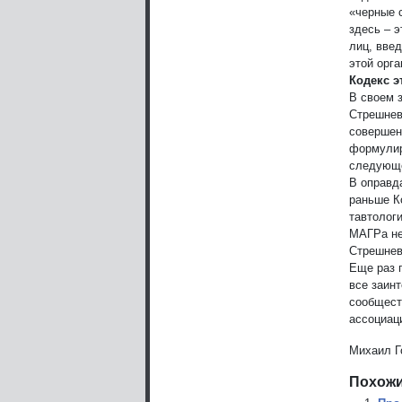
«черные 
здесь – 
лиц, вве
этой орга
Кодекс э
В своем 
Стрешнев
совершен
формулир
следующе
В оправд
раньше К
тавтологи
МАГРа не
Стрешнев
Еще раз 
все заин
сообщест
ассоциац
Михаил Г
Похожи