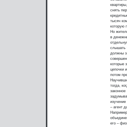
квартиры
снять пер
кредитны
тысяч ко
которую 
Но жител
в денежн
отдельную
слышать 
должны з
совершен
которые 
цепочки 
потом пр
Научивши
тогда, ко
законное 
задумыва
изучение
– агент 
Например
объедине
его – физ