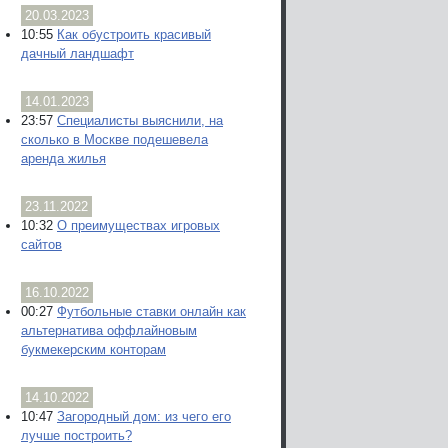
20.03.2023
10:55
Как обустроить красивый
дачный ландшафт
14.01.2023
23:57
Специалисты выяснили, на
сколько в Москве подешевела
аренда жилья
23.11.2022
10:32
О преимуществах игровых
сайтов
16.10.2022
00:27
Футбольные ставки онлайн как
альтернатива оффлайновым
букмекерским конторам
14.10.2022
10:47
Загородный дом: из чего его
лучше построить?