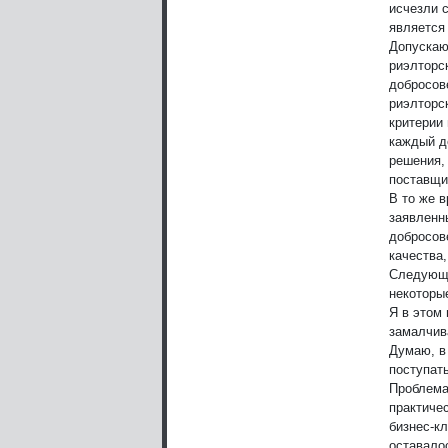
исчезли 
является
Допускаю
риэлторс
добросов
риэлторс
критерии
каждый д
решения,
поставщик
В то же 
заявленн
добросов
качества,
Следующи
некоторы
Я в этом 
замалчив
Думаю, в
поступать
Проблема 
практиче
бизнес-кл
оставало