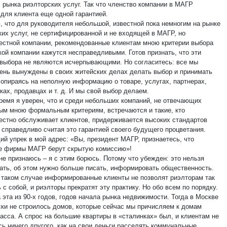
с рынка риэлторских услуг. Так что членство компании в МАГР
 для клиента еще одной гарантией.
, что для руководителя небольшой, известной пока немногим на рынке
ких услуг, не сертифицированной и не входящей в МАГР, но
естной компании, рекомендованные клиентам мною критерии выбора
кой компании кажутся несправедливыми. Готов признать, что эти
 выбора не являются исчерпывающими. Но согласитесь: все мы
ень вынуждены в своих житейских делах делать выбор и принимать
 опираясь на неполную информацию о товаре, услугах, партнерах,
ах, продавцах и т. д. И мы свой выбор делаем.
время я уверен, что и среди небольших компаний, не отвечающих
ым мною формальным критериям, встречаются и такие, кто
естно обслуживает клиентов, придерживается высоких стандартов
 справедливо считая это гарантией своего будущего процветания.
й упрек в мой адрес: «Вы, президент МАГР, признаетесь, что
е фирмы МАГР берут скрытую комиссию»!
не признаюсь – я с этим борюсь. Потому что убежден: это нельзя
ать, об этом нужно больше писать, информировать общественность.
 таком случае информированные клиенты не позволят риэлторам так
 с собой, и риэлторы прекратят эту практику. Но обо всем по порядку.
эта из 90-х годов, годов начала рынка недвижимости. Тогда в Москве
ски не строилось домов, которые сейчас мы причисляем к домам
асса. А спрос на большие квартиры в «сталинках» был, и клиентам не
сь ничего другого, как на свои деньги расселять коммунальные