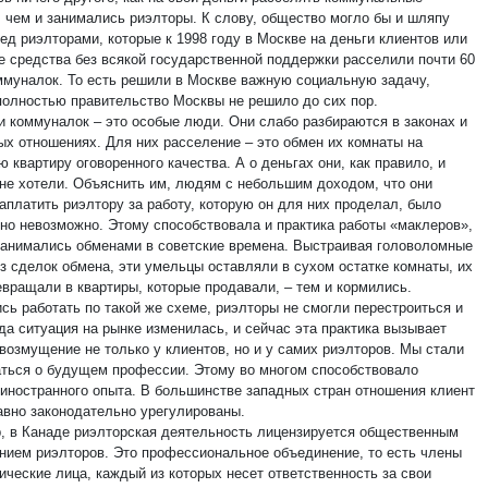
, чем и занимались риэлторы. К слову, общество могло бы и шляпу
ед риэлторами, которые к 1998 году в Москве на деньги клиентов или
е средства без всякой государственной поддержки расселили почти 60
ммуналок. То есть решили в Москве важную социальную задачу,
полностью правительство Москвы не решило до сих пор.
и коммуналок – это особые люди. Они слабо разбираются в законах и
ых отношениях. Для них расселение – это обмен их комнаты на
 квартиру оговоренного качества. А о деньгах они, как правило, и
не хотели. Объяснить им, людям с небольшим доходом, что они
аплатить риэлтору за работу, которую он для них проделал, было
но невозможно. Этому способствовала и практика работы «маклеров»,
занимались обменами в советские времена. Выстраивая головоломные
из сделок обмена, эти умельцы оставляли в сухом остатке комнаты, их
евращали в квартиры, которые продавали, – тем и кормились.
сь работать по такой же схеме, риэлторы не смогли перестроиться и
гда ситуация на рынке изменилась, и сейчас эта практика вызывает
возмущение не только у клиентов, но и у самих риэлторов. Мы стали
ться о будущем профессии. Этому во многом способствовало
 иностранного опыта. В большинстве западных стран отношения клиент
давно законодательно урегулированы.
, в Канаде риэлторская деятельность лицензируется общественным
нием риэлторов. Это профессиональное объединение, то есть члены
ические лица, каждый из которых несет ответственность за свои