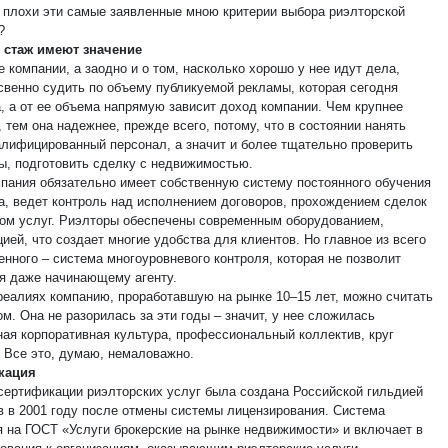
и плохи эти самые заявленные мною критерии выбора риэлторской
?
 стаж имеют значение
 компании, а заодно и о том, насколько хорошо у нее идут дела,
свенно судить по объему публикуемой рекламы, которая сегодня
, а от ее объема напрямую зависит доход компании. Чем крупнее
 тем она надежнее, прежде всего, потому, что в состоянии нанять
алифицированный персонал, а значит и более тщательно проверить
ы, подготовить сделку с недвижимостью.
мпания обязательно имеет собственную систему постоянного обучения
а, ведет контроль над исполнением договоров, прохождением сделок
вом услуг. Риэлторы обеспечены современным оборудованием,
ей, что создает многие удобства для клиентов. Но главное из всего
енного – система многоуровневого контроля, которая не позволит
я даже начинающему агенту.
реалиях компанию, проработавшую на рынке 10–15 лет, можно считать
м. Она не разорилась за эти годы – значит, у нее сложилась
ная корпоративная культура, профессиональный коллектив, круг
. Все это, думаю, немаловажно.
кация
сертификации риэлторских услуг была создана Российской гильдией
в в 2001 году после отмены системы лицензирования. Система
я на ГОСТ «Услуги брокерские на рынке недвижимости» и включает в