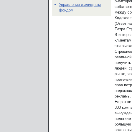
риэлторо
Управление жилищным
собствен
фондом
между со
Кодекса э
(Ответ н
Петра Ст
В интерв
клиентам,
эти выск
Стрешнев
реальной
получить
людей, ср
рынке, я
претензи
прав пот
надежнос
рекламы.
На рынке 
300 компа
вынужден
нелегким
большую 
важно вы