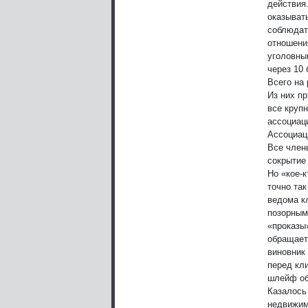
действия
оказыват
соблюдат
отношени
уголовны
через 10 
Всего на 
Из них п
все круп
ассоциац
Ассоциац
Все член
сокрытие
Но «кое-к
точно так
ведома к
позорным
«проказы»
обращает
виновник 
перед кли
шлейф об
Казалось
недвижим