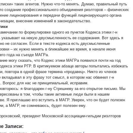
списки» таких агентов. Нужно что-то менять. Думаю, правильный путь
это создание профессионального объединения риэлторов – физических
дение лицензирования и передачи функций лицензирующего органа
низации, внесение изменений в законодательство.
тики
замечании по формулировке одного из пунктов Кодекса этики г-н
 указывает на некую двусмысленность ее содержания. Вот здесь я
но не согласен. Если в тексте кодекса есть двусмысленные
овки – их нужно менять в ближайшее же время, в начале июня
го года на съезде МАГРа.
ание могу сказать, что Кодекс этики МАГРа появился почти на год
одекса этики РГР. В критикуемом абзаце авторы попытались избежать
и, повтора в одной фразе термина «продавец». Никто из членов
 вкладывал в эту фразу тот смысл, в котором нас обвинил г-н
. Вопрос для нас не принципиальный, исправим.
повторюсь: я благодарен г-ну Стрешневу за его открытое письмо. Мы
тересованы в том, чтобы такие активные люди были в нашем
ве. Я приглашаю его вступить в МАГР. Уверен, что он будет полезен
ии, а МАГР, не сомневаюсь, будет полезен ему.
ороховский, президент Московской ассоциации-гильдии риэлторов
е Записи: