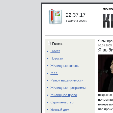
москов
22:37:17
6 августа 2026 г.
Я выбир
Газета
08.09.2005
Я выб
Газета
Новости
Жилищные законы
ЖКХ
Рынок недвижимости
Жилищные программы
открытое 
Жилищное право
полемизи
Строительство
интервью
что прои
Уютный дом