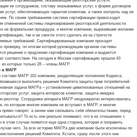
бования к организациям, оказывающим риэлторские услуги,
ации ее сотрудников, составу оказываемых услуг, к форме договоров
ие услуг, обеспечивающих гарантии клиентам, а также контроль над ее
ием. По своим требованиям система сертификации превосходит
ия отмененной системы лицензирования риэлторской деятельности.
ко не формальная процедура, и многие компании, выразившие желание
ртификацию, так и не смогли этого сделать из-за строгости
яемых требований. Сертифицированные компании проходят
ю проверку, по итогам которой руководящим органом системы
тся решение о продлении сертификации компании и выдается
ат соответствия. На сегодня в Москве сертификацию прошли 43
, из которых только 28 – члены МАГР.
о в МАГР
в составе МАГР 102 компании, разделяющие положения Кодекса,
обязавшихся выполнять решения Комитета защиты прав потребителей
новная задача МАГРа – установление цивилизованных отношений на
элторских услуг, защита интересов клиентов, защита имиджа
и риэлтор. Сотрудники аппарата МАГР неоднократно интересовались
и, по которым многие компании не вступают в МАГР, и многие
а прямо говорят: а зачем нам связывать себя обязательствами, перед
читываться? То есть они реально понимают, что в их отношениях с
и в этом случае появится еще одна сторона, которая и поправить
случае чего. За всю историю МАГРа две компании были исключены по
неисполнения решений Комитета. Кстати, сразу после этого они