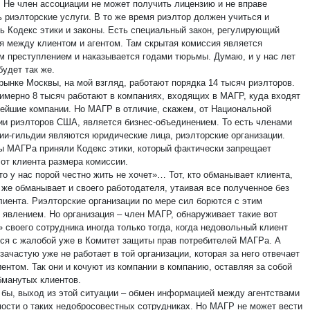
. Не член ассоциации не может получить лицензию и не вправе
ь риэлторские услуги. В то же время риэлтор должен учиться и
ь Кодекс этики и законы. Есть специальный закон, регулирующий
я между клиентом и агентом. Там скрытая комиссия является
м преступлением и наказывается годами тюрьмы. Думаю, и у нас лет
будет так же.
рынке Москвы, на мой взгляд, работают порядка 14 тысяч риэлторов.
римерно 8 тысяч работают в компаниях, входящих в МАГР, куда входят
нейшие компании. Но МАГР в отличие, скажем, от Национальной
ии риэлторов США, является бизнес-объединением. То есть членами
ии-гильдии являются юридические лица, риэлторские организации.
ы МАГРа приняли Кодекс этики, который фактически запрещает
 от клиента размера комиссии.
то у нас порой честно жить не хочет»… Тот, кто обманывает клиента,
 же обманывает и своего работодателя, утаивая все полученное без
лиента. Риэлторские организации по мере сил борются с этим
 явлением. Но организация – член МАГР, обнаруживает такие вот
 своего сотрудника иногда только тогда, когда недовольный клиент
ся с жалобой уже в Комитет защиты прав потребителей МАГРа. А
зачастую уже не работает в той организации, которая за него отвечает
ентом. Так они и кочуют из компании в компанию, оставляя за собой
манутых клиентов.
 бы, выход из этой ситуации – обмен информацией между агентствами
ости о таких недобросовестных сотрудниках. Но МАГР не может вести