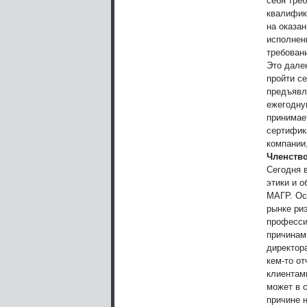
себя тре
квалифик
на оказан
исполнен
требован
Это дале
пройти се
предъявл
ежегодну
принимае
сертифик
компании
Членств
Сегодня 
этики и 
МАГР. Ос
рынке ри
професси
причинам
директор
кем-то от
клиентам
может в 
причине 