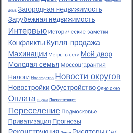
Загородная недвижимость
дома
Зарубежная недвижимость
Интервью
Исторические заметки
Купля-продажа
Конфликты
Махинации
Мой двор
Метры в сети
Молодая семья
Моссоцгарантия
Новости округов
Налоги
Наследство
Новостройки
Обустройство
Одно окно
Оплата
Паспортизация
Оценка
Переселение
Подмосковье
Приватизация
Прогнозы
Реконструкция
Риелторы
Сад
Рента