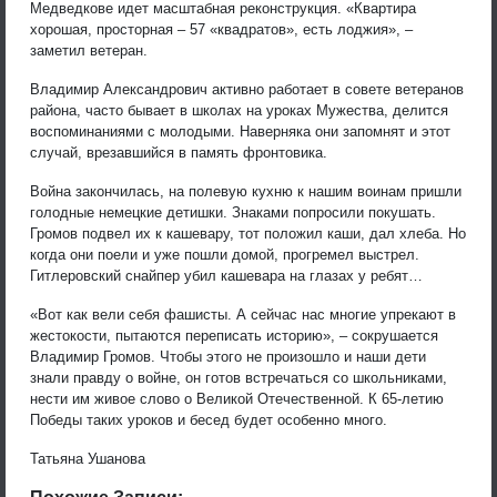
Медведкове идет масштабная реконструкция. «Квартира
хорошая, просторная – 57 «квадратов», есть лоджия», –
заметил ветеран.
Владимир Александрович активно работает в совете ветеранов
района, часто бывает в школах на уроках Мужества, делится
воспоминаниями с молодыми. Наверняка они запомнят и этот
случай, врезавшийся в память фронтовика.
Война закончилась, на полевую кухню к нашим воинам пришли
голодные немецкие детишки. Знаками попросили покушать.
Громов подвел их к кашевару, тот положил каши, дал хлеба. Но
когда они поели и уже пошли домой, прогремел выстрел.
Гитлеровский снайпер убил кашевара на глазах у ребят…
«Вот как вели себя фашисты. А сейчас нас многие упрекают в
жестокости, пытаются переписать историю», – сокрушается
Владимир Громов. Чтобы этого не произошло и наши дети
знали правду о войне, он готов встречаться со школьниками,
нести им живое слово о Великой Отечественной. К 65-летию
Победы таких уроков и бесед будет особенно много.
Татьяна Ушанова
Похожие Записи: