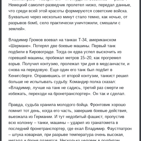
Немецкий самолет-разведчик пролетел низко, передал данные,
что среди всей этой красоты формируются советские войска.
Буквально через несколько минут стало темно, как ночью, от
разрывов бомб, село практически уничтожили, смешали с
землей».
Владимир Громов воевал на танках Т-34, американском
«Шермане». Потерял две боевые машины. Первый танк
подбили в Кировограде. Тогда он едва успел выскочить из
горевшей машины, пробежал метров 15–20, как прогремел
взрыв. Получил контузию, пролежал три дня в медсанчасти, и
снова на передовую. Еще один его танк был подбит в
Кенигсберге. Оправившись от второй контузии, танкист решил
больше не испытывать судьбу. Командир полка сказал:
«Владимир, лучше на танк не садись, третий раз смерти не
избежать, переходи на бронетранспортер». Он так и сделал.
Правда, судьба хранила молодого бойца. Фронтовик хорошо
помнит тот день, когда его часть, завершив боевые действия,
выезжала из Германии. И тут недобитый фашист, пропустив
всю колонну – танки, машины – ударил из гранатомета в
последний бронетранспортер, где ехал Владимир. Фаустпатрон
– штука коварная, при разрыве температура очень высокая,
металл и броня плавятся. Несколько человек в подбитом