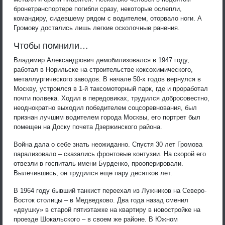
бронетранспортере погибли сразу, некоторые ослепли,
командиру, сидевшему рядом с водителем, оторвало ноги. А
Громову достались лишь легкие осколочные ранения.
Чтобы помнили…
Владимир Александрович демобилизовался в 1947 году,
работал в Норильске на строительстве коксохимического,
металлургического заводов. В начале 50-х годов вернулся в
Москву, устроился в 1-й таксомоторный парк, где и проработал
почти полвека. Ходил в передовиках, трудился добросовестно,
неоднократно выходил победителем соцсоревнования, был
признан лучшим водителем города Москвы, его портрет был
помещен на Доску почета Дзержинского района.
Война дала о себе знать неожиданно. Спустя 30 лет Громова
парализовало – сказались фронтовые контузии. На скорой его
отвезли в госпиталь имени Бурденко, прооперировали.
Вылечившись, он трудился еще пару десятков лет.
В 1964 году бывший танкист переехал из Лужников на Северо-
Восток столицы – в Медведково. Два года назад сменил
«двушку» в старой пятиэтажке на квартиру в новостройке на
проезде Шокальского – в своем же районе. В Южном