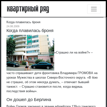
Когда плавилась броня
24.08.2009
Когда плавилась броня
«Страшно ли на войне?» –
часто спрашивают дети фронтовика Владимира ГРОМОВА на
уроках Мужества в школах Северо-Восточного округа. «В бою
не страшно, об этом некогда думать, – отвечает бывший
танкист. – Страшно становится после, когда видишь
последствия войны».
Он дошел до Берлина
Войну Громов закончил в звании ефрейтора 139-го танкового