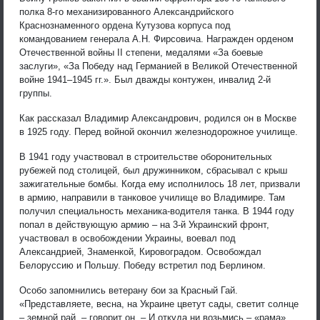
полка 8-го механизированного Александрийского
Краснознаменного ордена Кутузова корпуса под
командованием генерала А.Н. Фирсовича. Награжден орденом
Отечественной войны II степени, медалями «За боевые
заслуги», «За Победу над Германией в Великой Отечественной
войне 1941–1945 гг.». Был дважды контужен, инвалид 2-й
группы.
Как рассказал Владимир Александрович, родился он в Москве
в 1925 году. Перед войной окончил железнодорожное училище.
В 1941 году участвовал в строительстве оборонительных
рубежей под столицей, был дружинником, сбрасывал с крыш
зажигательные бомбы. Когда ему исполнилось 18 лет, призвали
в армию, направили в танковое училище во Владимире. Там
получил специальность механика-водителя танка. В 1944 году
попал в действующую армию – на 3-й Украинский фронт,
участвовал в освобождении Украины, воевал под
Александрией, Знаменкой, Кировоградом. Освобождал
Белоруссию и Польшу. Победу встретил под Берлином.
Особо запомнились ветерану бои за Красный Гай.
«Представляете, весна, на Украине цветут сады, светит солнце
– земной рай, – говорит он. – И откуда ни возьмись – «рама».