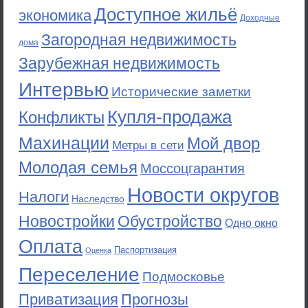
Доступное жильё
экономика
Доходные
Загородная недвижимость
дома
Зарубежная недвижимость
Интервью
Исторические заметки
Купля-продажа
Конфликты
Махинации
Мой двор
Метры в сети
Молодая семья
Моссоцгарантия
Новости округов
Налоги
Наследство
Новостройки
Обустройство
Одно окно
Оплата
Паспортизация
Оценка
Переселение
Подмосковье
Приватизация
Прогнозы