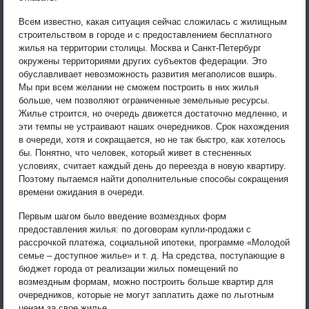
Всем известно, какая ситуация сейчас сложилась с жилищным
строительством в городе и с предоставлением бесплатного
жилья на территории столицы. Москва и Санкт-Петербург
окружены территориями других субъектов федерации. Это
обуславливает невозможность развития мегаполисов вширь.
Мы при всем желании не сможем построить в них жилья
больше, чем позволяют ограниченные земельные ресурсы.
Жилье строится, но очередь движется достаточно медленно, и
эти темпы не устраивают наших очередников. Срок нахождения
в очереди, хотя и сокращается, но не так быстро, как хотелось
бы. Понятно, что человек, который живет в стесненных
условиях, считает каждый день до переезда в новую квартиру.
Поэтому пытаемся найти дополнительные способы сокращения
времени ожидания в очереди.
Первым шагом было введение возмездных форм
предоставления жилья: по договорам купли-продажи с
рассрочкой платежа, социальной ипотеки, программе «Молодой
семье – доступное жилье» и т. д. На средства, поступающие в
бюджет города от реализации жилых помещений по
возмездным формам, можно построить больше квартир для
очередников, которые не могут заплатить даже по льготным
ценам за свое жилье.