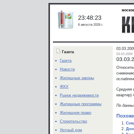
москов
23:48:23
6 августа 2026 г.
03.03.20
Газета
03.03.2009
03.03.
Газета
Относите
Новости
снижению
Жилищные законы
ослаблен
ЖКХ
Средняя ц
квартир) 
Рынок недвижимости
Жилищные программы
По данн
Жилищное право
Похожи
Строительство
Сов
Дох
Уютный дом