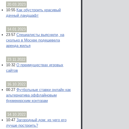
20.03.2023
10:55
Как обустроить красивый
дачный ландшафт
14.01.2023
23:57
Специалисты выяснили, на
сколько в Москве подешевела
аренда жилья
23.11.2022
10:32
О преимуществах игровых
сайтов
16.10.2022
00:27
Футбольные ставки онлайн как
альтернатива оффлайновым
букмекерским конторам
14.10.2022
10:47
Загородный дом: из чего его
лучше построить?