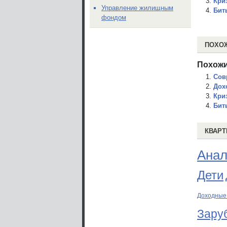
Криз
Управление жилищным
Бит
фондом
ПОХО
Похожи
Сов
Дох
Криз
Бит
КВАРТ
Анал
Дети
Доходные
Зару