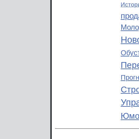
Истор
прод
Моло
Ново
Обус
Пер
Прог
Стр
Упр
Юмо