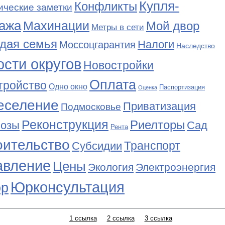
Купля-
Конфликты
ические заметки
ажа
Махинации
Мой двор
Метры в сети
дая семья
Налоги
Моссоцгарантия
Наследство
сти округов
Новостройки
Оплата
тройство
Одно окно
Паспортизация
Оценка
еселение
Приватизация
Подмосковье
Реконструкция
Риелторы
Сад
нозы
Рента
оительство
Транспорт
Субсидии
авление
Цены
Экология
Электроэнергия
Юрконсультация
р
1 ссылка
2 ссылка
3 ссылка