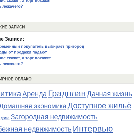
ис скажет, а торг покажет
ь лежачего?
ЖИЕ ЗАПИСИ
е Записи:
ременный покупатель выбирает пригород
оды от продажи падают
ис скажет, а торг покажет
ь лежачего?
ИРНОЕ ОБЛАКО
Градплан
итика
Аренда
Дачная жизнь
Доступное жильё
Домашняя экономика
Загородная недвижимость
 дома
Интервью
бежная недвижимость