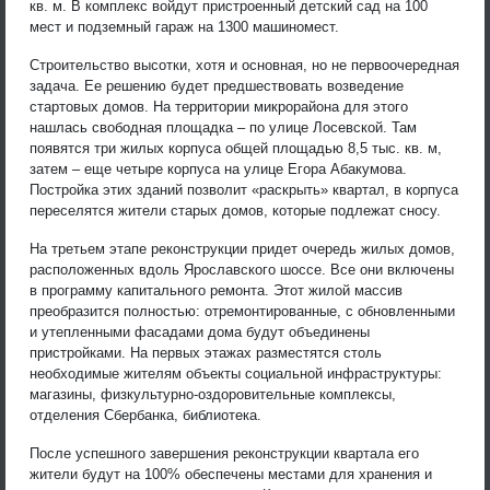
кв. м. В комплекс войдут пристроенный детский сад на 100
мест и подземный гараж на 1300 машиномест.
Строительство высотки, хотя и основная, но не первоочередная
задача. Ее решению будет предшествовать возведение
стартовых домов. На территории микрорайона для этого
нашлась свободная площадка – по улице Лосевской. Там
появятся три жилых корпуса общей площадью 8,5 тыс. кв. м,
затем – еще четыре корпуса на улице Егора Абакумова.
Постройка этих зданий позволит «раскрыть» квартал, в корпуса
переселятся жители старых домов, которые подлежат сносу.
На третьем этапе реконструкции придет очередь жилых домов,
расположенных вдоль Ярославского шоссе. Все они включены
в программу капитального ремонта. Этот жилой массив
преобразится полностью: отремонтированные, с обновленными
и утепленными фасадами дома будут объединены
пристройками. На первых этажах разместятся столь
необходимые жителям объекты социальной инфраструктуры:
магазины, физкультурно-оздоровительные комплексы,
отделения Сбербанка, библиотека.
После успешного завершения реконструкции квартала его
жители будут на 100% обеспечены местами для хранения и