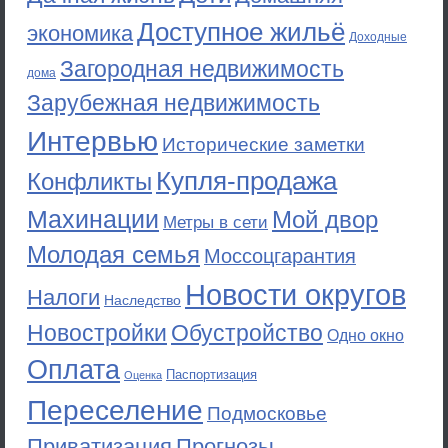
Доступное жильё
экономика
Доходные
Загородная недвижимость
дома
Зарубежная недвижимость
Интервью
Исторические заметки
Купля-продажа
Конфликты
Махинации
Мой двор
Метры в сети
Молодая семья
Моссоцгарантия
Новости округов
Налоги
Наследство
Новостройки
Обустройство
Одно окно
Оплата
Паспортизация
Оценка
Переселение
Подмосковье
Приватизация
Прогнозы