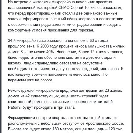
На встрече с жителями микрорайона начальник проектно-
планировочной мастерской СВАО Сергей Топкишев рассказал,
что перед проектировщиками стояли две одинаково важные
задачи: сформировать внешний облик квартала в соответствии
с современными представлениями о градостроении и создать
комфортные условия проживания для горожан.
34-й микрорайон застраивался в основном в 60-х годах
прошлого века. К 2003 году процент износа большинства жилых
домов был не менее 40%. Население, более 12 тысяч человек,
было недостаточно обеспечено местами в детских садах и
школах, люди справедливо сетовали на отсутствие
необходимого количества досуговых учреждений, магазинов. К
настоящему времени положение изменилось мало. Но
перемены уже на пороге.
Реконструкция микрорайона предполагает демонтаж 23 жилых
домов из 42 существующих, еще шесть строений ждет
капитальный ремонт с частичным переселением жителей.
Работы будут проходить в три этапа.
Формирующим центром квартала станет высотный комплекс,
расположенный с небольшим отступом от Ярославского шоссе.
Высота его будет около 180 метров, общая площадь – 120 тыс.