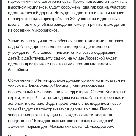
парковки личного автотранспорта. Кроме подземного паркинга в
высотном комплексе, будут сооружены два гаража на участках
вдоль железной дороги. Не будет недостатка и школьных мест:
планируется одна пристройка на 300 учащихся и две новые
школы. Так что учебные заведения смогут принять даже детей
из соседних микрорайонов.
Значительно улучшится и обеспеченность местами в детских
садах благодаря возведению еще одного дошкольного
учреждения. А главное – повысится качество содержания
детей: к действующему садику на улице Лосевской будет
сделана пристройка с просторным спортивным залом и
бассейном.
Обновленный 34-й микрорайон должен органично вписаться не
только в «Новое кольцо Москвы», олицетворяющее
современный мегаполис, но и в территорию Северо-Восточного
округа, который считается одним из самых благоустроенных и
зеленых в столице. Ведь параллельно с возведением новых
зданий будут благоустраиваться дворы и улицы. После
завершения реконструкции на каждого жителя квартала
придется по 15 квадратных метров зеленых насаждений.
Заметим, нормой для Москвы считается 11 «квадратов».