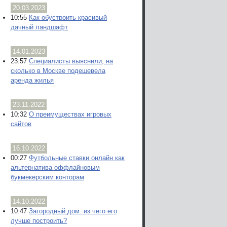
20.03.2023
10:55
Как обустроить красивый
дачный ландшафт
14.01.2023
23:57
Специалисты выяснили, на
сколько в Москве подешевела
аренда жилья
23.11.2022
10:32
О преимуществах игровых
сайтов
16.10.2022
00:27
Футбольные ставки онлайн как
альтернатива оффлайновым
букмекерским конторам
14.10.2022
10:47
Загородный дом: из чего его
лучше построить?