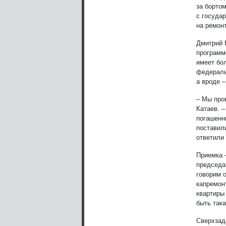
за борто
с госуда
на ремонт
Дмитрий К
программ
имеет бо
федераль
а вроде –
– Мы про
Катаев. –
погашенн
поставил
ответили 
Приемка –
председа
говорим о
капремон
квартиры 
быть так
Сверхзад