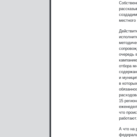
Собствен
рассказыв
создадим
местного
Действите
исполнит
методиче
сопровож
очередь 
кампанию
отбора м
содержан
и муници
в которы
обязанно
расходов
15 регио
еженедел
что прои
работают
А что на 
федераль