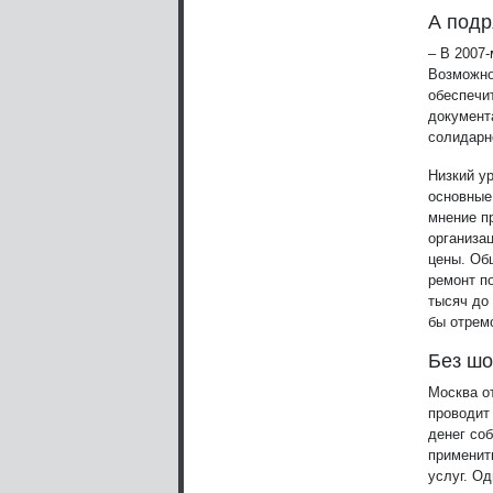
А подр
– В 2007-
Возможно
обеспечи
документ
солидарн
Низкий у
основные
мнение п
организа
цены. Об
ремонт п
тысяч до
бы отрем
Без шо
Москва о
проводит
денег со
применит
услуг. Од