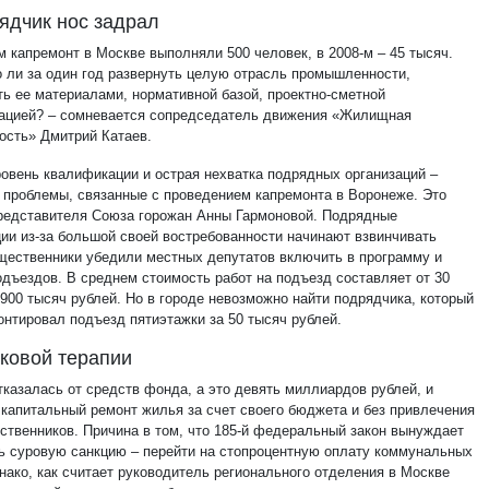
ядчик нос задрал
м капремонт в Москве выполняли 500 человек, в 2008-м – 45 тысяч.
 ли за один год развернуть целую отрасль промышленности,
ть ее материалами, нормативной базой, проектно-сметной
ацией? – сомневается сопредседатель движения «Жилищная
ость» Дмитрий Катаев.
ровень квалификации и острая нехватка подрядных организаций –
 проблемы, связанные с проведением капремонта в Воронеже. Это
редставителя Союза горожан Анны Гармоновой. Подрядные
ции из-за большой своей востребованности начинают взвинчивать
щественники убедили местных депутатов включить в программу и
одъездов. В среднем стоимость работ на подъезд составляет от 30
 900 тысяч рублей. Но в городе невозможно найти подрядчика, который
онтировал подъезд пятиэтажки за 50 тысяч рублей.
ковой терапии
тказалась от средств фонда, а это девять миллиардов рублей, и
 капитальный ремонт жилья за счет своего бюджета и без привлечения
бственников. Причина в том, что 185-й федеральный закон вынуждает
ь суровую санкцию – перейти на стопроцентную оплату коммунальных
нако, как считает руководитель регионального отделения в Москве