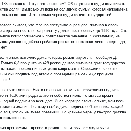
м 185-го закона. Что делать жителям? Обращаться в суд и взыскивать
рства долги. Выиграно 34 иска на солидную сумму, которая направлена
 домов-истцов. Итак, только через суд и за счет государства!
атаев считает, что Москва поступила образцово, признав в своей
е задолженность по капремонту домов, построенных до 1990 года. Это
льшое психологическое и политическое значение. К сожалению, на
ном уровне подобная проблема решается пока кокетливо: вроде – да,
 нет.
вели опрос жителей, дома которых ремонтируются, – сообщил Д.
 Только 6,8 процента из 428 респондентов признают долг государства
ым после проведения в их доме капремонта. Спросили о качестве:
и бы они подпись под актом о проведении работ? 93,2 процента
– нет!
 вот что главное. Никто не спорит о том, что необходима подпись
теля ТСЖ или представителя собственников. Но мы все время
б одной подписи за весь дом. Иная квартира стоит больше, чем весь
т жилого здания. Поэтому необходима подпись собственника каждой
о том, что он не имеет претензий. По крайней мере, у каждого должна
ая возможность.
ача программы – провести ремонт так, чтобы все люди были