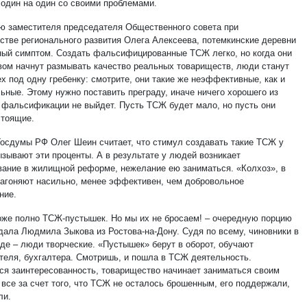
 один на один со своими проблемами.
ю заместителя председателя Общественного совета при
стве регионального развития Олега Алексеева, потемкинские деревни
ный симптом. Создать фальсифицированные ТСЖ легко, но когда они
вом начнут размывать качество реальных товариществ, люди станут
х под одну гребенку: смотрите, они такие же неэффективные, как и
ьные. Этому нужно поставить преграду, иначе ничего хорошего из
 фальсификации не выйдет. Пусть ТСЖ будет мало, но пусть они
стоящие.
Госдумы РФ Олег Шеин считает, что стимул создавать такие ТСЖ у
ызывают эти проценты. А в результате у людей возникает
вание в жилищной реформе, нежелание ею заниматься. «Колхоз», в
загоняют насильно, менее эффективен, чем добровольное
ние.
тоже полно ТСЖ-пустышек. Но мы их не бросаем! – очередную порцию
дала Людмила Зыкова из Ростова-на-Дону. Судя по всему, чиновники в
оде – люди творческие. «Пустышек» берут в оборот, обучают
теля, бухгалтера. Смотришь, и пошла в ТСЖ деятельность.
ся заинтересованность, товарищество начинает заниматься своим
 все за счет того, что ТСЖ не осталось брошенным, его поддержали,
ли.