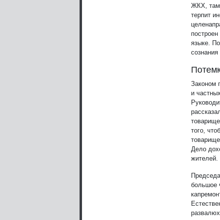
ЖКХ, там
терпит и
целенапра
построен 
языке. П
сознания
Потемк
Законом 
и частны
Руководи
рассказа
товарище
того, что
товарище
Дело дох
жителей. 
Председа
большое 
капремон
Естествен
развалюх