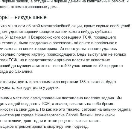
 первые заявки, а оттуда – и первые деньги на капитальный ремонт. И
ились отремонтированные дома.
оры – никудышные
 что мы знаем об этой масштабнейшей акции, кроме скупых сообщений
дном удовлетворении фондом заявки какого-нибудь субъекта
и. Участникам II Всероссийского совещания ТСЖ, прошедшего
в столице, было предложено рассказать об опыте и проблемах в
ии закона на своих территориях. Из всего услышанного удалось
довольно полную картину происходящего. Ведь выступали не только
тели ТСЖ, но и представители органов власти от областных
аций до муниципалитетов – всего 400 участников из 70 городов от
рада до Сахалина.
столицы, пусть и оставшимся за воротами 185-го закона, будет
 узнать, как идут дела у других.
ганами местного самоуправления поставлена нелегкая задача. Им
дить людей создавать ТСЖ, а значит, взвалить на себя бремя
нности за свои дома. Но как же это тяжело, сетовал начальник отдела
нистрации города Нижневартовска Сергей Левкин, если какой
 ни включи, дают одни и те же рецепты: как заставить
ьщиков отремонтировать квартиру или подъезд.