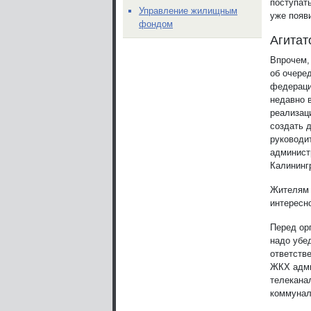
поступать
Управление жилищным
уже появ
фондом
Агитат
Впрочем,
об очере
федераци
недавно 
реализац
создать 
руководи
администр
Калининг
Жителям 
интересно
Перед ор
надо убе
ответстве
ЖКХ адми
телеканал
коммунал