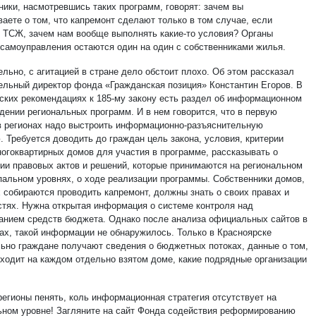
ники, насмотревшись таких программ, говорят: зачем вы
аете о том, что капремонт сделают только в том случае, если
 ТСЖ, зачем нам вообще выполнять какие-то условия? Органы
 самоуправления остаются один на один с собственниками жилья.
льно, с агитацией в стране дело обстоит плохо. Об этом рассказал
ельный директор фонда «Гражданская позиция» Константин Егоров. В
ских рекомендациях к 185-му закону есть раздел об информационном
дении региональных программ. И в нем говорится, что в первую
в регионах надо выстроить информационно-разъяснительную
. Требуется доводить до граждан цель закона, условия, критерии
ногоквартирных домов для участия в программе, рассказывать о
ии правовых актов и решений, которые принимаются на региональном
пальном уровнях, о ходе реализации программы. Собственники домов,
х собираются проводить капремонт, должны знать о своих правах и
стях. Нужна открытая информация о системе контроля над
анием средств бюджета. Однако после анализа официальных сайтов в
нах, такой информации не обнаружилось. Только в Красноярске
ьно граждане получают сведения о бюджетных потоках, данные о том,
сходит на каждом отдельно взятом доме, какие подрядные организации
.
регионы пенять, коль информационная стратегия отсутствует на
ном уровне! Загляните на сайт Фонда содействия реформированию