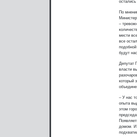
остались
По мнени
Министер
– тревож
количест
мести все
все остал
подобной
будут на
Депутат 
власти в
разочаро
который 
объедине
– У нас 
опыта вы
этом гор
председа
Появляет
домом. И
подхвати