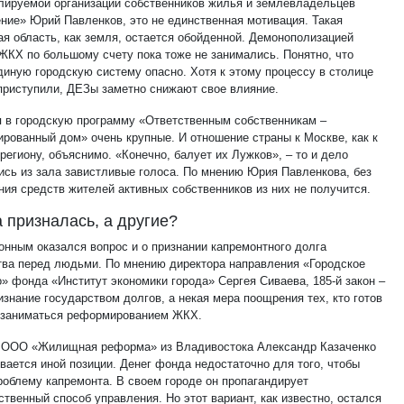
лируемой организации собственников жилья и землевладельцев
ние» Юрий Павленков, это не единственная мотивация. Такая
ая область, как земля, остается обойденной. Демонополизацией
ЖКХ по большому счету пока тоже не занимались. Понятно, что
диную городскую систему опасно. Хотя к этому процессу в столице
 приступили, ДЕЗы заметно снижают свое влияние.
 в городскую программу «Ответственным собственникам –
ированный дом» очень крупные. И отношение страны к Москве, как к
региону, объяснимо. «Конечно, балует их Лужков», – то и дело
ись из зала завистливые голоса. По мнению Юрия Павленкова, без
ния средств жителей активных собственников из них не получится.
 призналась, а другие?
онным оказался вопрос и о признании капремонтного долга
тва перед людьми. По мнению директора направления «Городское
о» фонда «Институт экономики города» Сергея Сиваева, 185-й закон –
изнание государством долгов, а некая мера поощрения тех, кто готов
 заниматься реформированием ЖКХ.
 ООО «Жилищная реформа» из Владивостока Александр Казаченко
вается иной позиции. Денег фонда недостаточно для того, чтобы
роблему капремонта. В своем городе он пропагандирует
твенный способ управления. Но этот вариант, как известно, остался