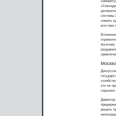
саморегу
«Совладе
деликатн
системы 
ломать е
все-таки
Вложения
отремонт
богатому 
раздавал
привлече
Москва
Дискусси
государс
хозяйств
это не пр
серьезно
Директор
придержи
решить п
непосредс