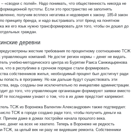
 – «сводки с полей». Надо понимать, что общественность никогда не
нформационной пустоты. Если это пространство не заполнять
вленно, получим всплеск негатива и недоверия к закону. 185-й закон
по принципу бренда, и надо выстраивать этот бренд на понятном
ока же его язык нужно трансформировать для того, чтобы он дошел до
 отдельных граждан.
инские деревни
предусмотрены жесткие требования по процентному соотношению ТСЖ
х управляющих компаний. Не достиг регион нормы – денег не видать.
тель учебно-методического центра из Бурятии Раиса Санжицыренова
ла, что в республике в срочном порядке стали формировать
ства собственников жилья, необходимый процент был достигнут ради
бы попасть в программу. Но как дальше будут существовать эти
ства, ведь созданы они исключительно по инициативе администрации.
одит до того, что управляющие организации формируют заявки вместо
И те последними узнают о том, что в их доме предстоит капремонт.
тель ТСЖ из Воронежа Валентин Александрович также подтвердил:
число ТСЖ в городе создано ради того, чтобы получить деньги на
т. Причем даже в домах постройки начала прошлого века.
но, денег на всех не хватило. Теперь в Воронеже не редкость
и-ТСЖ, за целый век ни разу не видевшие ремонта. Собственники