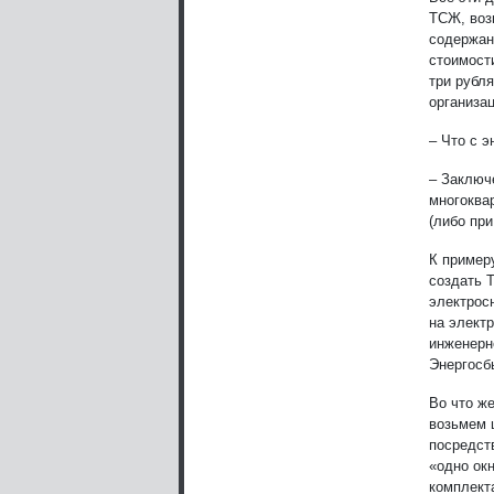
ТСЖ, воз
содержан
стоимост
три рубл
организац
– Что с 
– Заключ
многоква
(либо пр
К пример
создать 
электрос
на элект
инженерн
Энергосб
Во что ж
возьмем 
посредст
«одно ок
комплект