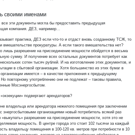
ь своими именами
ь все эти документы могла бы предоставить предыдущая
щая компания. ДЕЗ, например…
азывает практика, ДЕЗ если что-то и отдаст вновь созданному ТСЖ, то
ри вмешательстве прокуратуры. А если такого вмешательства нет?
но лишь разрешение на присоединение мощности обойдется в весьма
ьную сумму. И получение всех остальных документов потребует как
нескольких сотен тысяч рублей. И на изготовление этих документов, и
ьтации в сбытовой организации. Хотя большинство из этих бумаг в
 организации имеется – в качестве приложения к предыдущему
. Но повторному употреблению они не подлежат – таковы правила,
енные Мосэнергосбытом.
й «экзекуции» подвергают арендаторов?
ене владельца или арендатора нежилого помещения при заключении
 с энергосбытовыми организациями новый потребитель всякий раз
 «выкупать» разрешение на присоединение мощности, хотя это не
деляемая мощность. В центре города это стоит 102 тысячи за каждый
 есть владельцу помещения в 100-120 кв. метров при потребности в 10
овольствие заключить договор на электроснабжение обойдется в