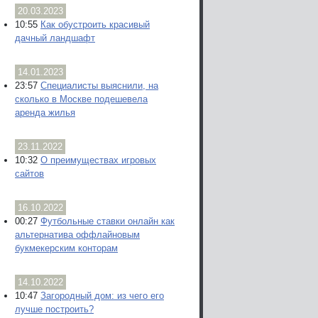
20.03.2023
10:55
Как обустроить красивый
дачный ландшафт
14.01.2023
23:57
Специалисты выяснили, на
сколько в Москве подешевела
аренда жилья
23.11.2022
10:32
О преимуществах игровых
сайтов
16.10.2022
00:27
Футбольные ставки онлайн как
альтернатива оффлайновым
букмекерским конторам
14.10.2022
10:47
Загородный дом: из чего его
лучше построить?