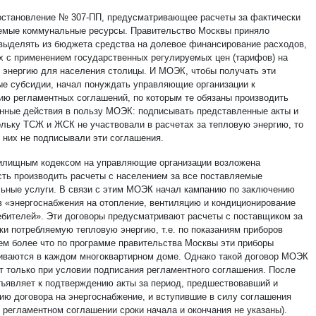
становление № 307-ПП, предусматривающее расчеты за фактически
емые коммунальные ресурсы. Правительство Москвы приняло
выделять из бюджета средства на долевое финансирование расходов,
х с применением государственных регулируемых цен (тарифов) на
 энергию для населения столицы. И МОЭК, чтобы получать эти
е субсидии, начал понуждать управляющие организации к
ию регламентных соглашений, по которым те обязаны производить
нные действия в пользу МОЭК: подписывать представленные акты и
кольку ТСЖ и ЖСК не участвовали в расчетах за тепловую энергию, то
з них не подписывали эти соглашения.
лищным кодексом на управляющие организации возложена
сть производить расчеты с населением за все поставляемые
ьные услуги. В связи с этим МОЭК начал кампанию по заключению
в «энергоснабжения на отопление, вентиляцию и кондиционирование
ебителей». Эти договоры предусматривают расчеты с поставщиком за
ки потребляемую тепловую энергию, т.е. по показаниям приборов
Тем более что по программе правительства Москвы эти приборы
иваются в каждом многоквартирном доме. Однако такой договор МОЭК
т только при условии подписания регламентного соглашения. После
дъявляет к подтверждению акты за период, предшествовавший и
ию договора на энергоснабжение, и вступившие в силу соглашения
в регламентном соглашении сроки начала и окончания не указаны).