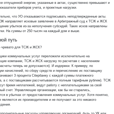
е отпущенной энергии, указанные в актах, существенно превышают и
оказатели приборов учета, и проектные нагрузки.
тельно, что УО отказываются подписывать неподтвержденные акты.
ЭК направляет исковые заявление в Арбитражный суд к ТСЖ и ЖСК
щение убытков из-за неполучения субсидий. Таких исков направлены
тки. На суммы от 250 тысяч на каждый дом и выше.
ой путь
о чревато для ТСЖ и ЖСК?
щики коммунальных услуг переложили исключительно на
щие компании, ТСЖ и ЖСК нагрузку по расчетам с населением
асчеты теперь не допускаются). И издержки. К примеру, по
ции начислений, по сбору средств и перечислению их поставщику
ачивают 3 процента Сбербанку с каждой суммы платежного
а, а с поставщиками рассчитываются полным тарифным рублем). ТСЖ
сут бремя неплатежей, ведут работу с неплательщиками за свой
ный счет. Управляющие организации, как бы ни старались,
тся в убытках от предоставления коммунальных услуг. Хотя понятно,
е являются их производителем и не получают за это никакого
ждения.
дополнительные расходы управляющих организаций, будь то УК или