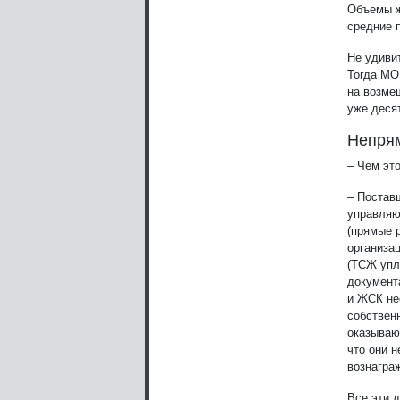
Объемы ж
средние п
Не удиви
Тогда МО
на возме
уже деся
Непрям
– Чем эт
– Постав
управляю
(прямые р
организа
(ТСЖ упл
документ
и ЖСК не
собствен
оказываю
что они н
вознагра
Все эти 