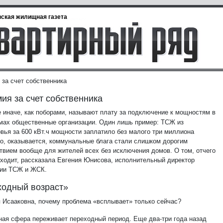
ская жилищная газета
 за счет собственника
ия за счет собственника
 иначе, как поборами, называют плату за подключение к мощностям в
мах общественные организации. Один лишь пример: ТСЖ из
вья за 600 кВт.ч мощности заплатило без малого три миллиона
Но, оказывается, коммунальные блага стали слишком дорогим
твием вообще для жителей всех без исключения домов. О том, отчего
сходит, рассказала Евгения Юнисова, исполнительный директор
ии ТСЖ и ЖСК.
одный возраст»
я Исааковна, почему проблема «всплывает» только сейчас?
ая сфера переживает переходный период. Еще два-три года назад