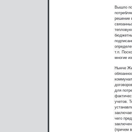
Вышло по
потребля
решение 
связанны
тепловую
бюджетны
подписан
определе
т.п. Пос
многие и
Нынче Жи
обязанно
коммунал
договоро
для потр
фактичес
учетов. 
устанавл
заключае
чего пре
заключен
(причем 