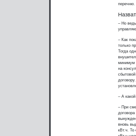
перечню.
Назват
– Но вед
управляю
– Как пок
только п
Тогда од
внушител
минимум 
на консул
сбытовой
договору
установл
– А како
– При см
договора
вынужден
вновь вы
кВт.ч. То
кВт.ч уд