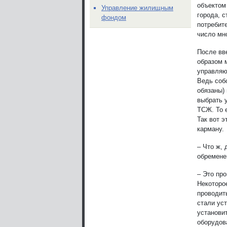
объектом
Управление жилищным
города, 
фондом
потребит
число мн
После вв
образом 
управляю
Ведь соб
обязаны)
выбрать 
ТСЖ. То 
Так вот 
карману.
– Что ж, 
обремен
– Это пр
Некоторо
проводит
стали ус
установит
оборудов