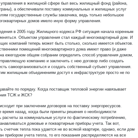
 управления в жилищной сфере был весь жилищный фонд (района,
страны), а обеспечивали поставку коммунальных и жилищных услуг
елям государственные службы заказчика, ведь только небольшое
огоквартирных домов имело иную форму управления.
едения в 2005 году Жилищного кодекса РФ ситуация начала коренным
меняться. Объектом управления стал каждый многоквартирный дом. И
щих компаний теперь может быть столько, сколько имеется объектов.
ственники помещений многоквартирного дома имеют право (и даже
 на ежегодном общем собрании определить способ управления домом,
управляющую компанию и заключить с нею договор либо создать
есть самоорганизоваться и создать собственный субъект управления.
этим жилищным объединениям доступ к инфраструктуре просто не по
давайте по порядку. Когда поставщик тепловой энергии навязывает
ения ТСЖ и ЖСК?
оисходит при заключении договоров на поставку энергоресурсов.
е время назад, когда были приняты решения о необходимости
ь расчеты за коммунальные услуги по фактическому потреблению,
танавливаться домовые и поквартирные приборы учета. Так вот,
ь счетчик тепла пока удается не во всякой квартире, однако, если дом
ан прибором учета тепла, то его показания распределяются на все