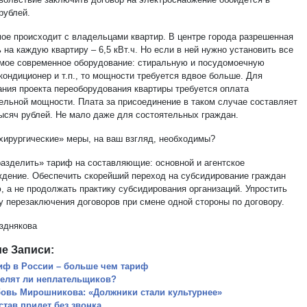
рублей.
мое происходит с владельцами квартир. В центре города разрешенная
на каждую квартиру – 6,5 кВт.ч. Но если в ней нужно установить все
мое современное оборудование: стиральную и посудомоечную
кондиционер и т.п., то мощности требуется вдвое больше. Для
ания проекта переоборудования квартиры требуется оплата
ельной мощности. Плата за присоединение в таком случае составляет
тысяч рублей. Не мало даже для состоятельных граждан.
«хирургические» меры, на ваш взгляд, необходимы?
разделить» тариф на составляющие: основной и агентское
ждение. Обеспечить скорейший переход на субсидирование граждан
, а не продолжать практику субсидирования организаций. Упростить
у перезаключения договоров при смене одной стороны по договору.
зднякова
е Записи:
иф в России – больше чем тариф
елят ли неплательщиков?
овь Мирошникова: «Должники стали культурнее»
став придет без звонка