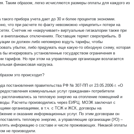
я. Таким образом, легко исчисляются размеры оплаты для каждого из
 такого прибора учета дает до 30 и более процентов экономии.
нно, что при расчете по факту невозможно «прицепить» потери на
сетях. Счетчик не «накручивает» виртуальные гигакалории также при
 и внеплановых отключениях. Поставщик теряет сверхприбыль. В
туации он должен либо непомерно вздуть тарифы, чтобы
ровать убытки, либо придумать еще какую-то обходную схему, которая
а бы игнорировать установленные государством ограничения в
ии тарифов. Но при этом на управляющие организации возлагается
ельная финансовая нагрузка.
образом это происходит?
ода постановления правительства РФ № 307-ПП от 23.05.2006 г. «О
предоставления коммунальных услуг гражданам» потребители
 расплачивались за тепловую энергию на отопление помещений и
 воды. Расчеты производились через ЕИРЦ. МОЭК заключал с
щими организациями, в т.ч. с ТСЖ и ЖСК, договоры на
бжение и оказание информационных услуг. По этим договорам он
 поставлять тепловую энергию, а управляющие организации (УО) –
влять информацию о составе и числе проживающих. Никакой оплаты
том не производили.