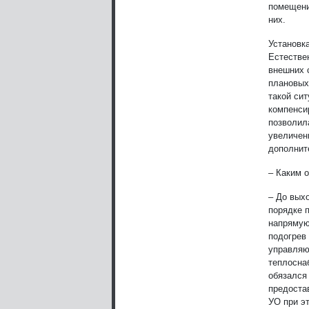
помещени
них.
Установка
Естестве
внешних 
плановых
такой си
компенси
позволил
увеличен
дополнит
– Каким 
– До вых
порядке 
напрямую
подогрев
управляю
теплосна
обязался
предоста
УО при э