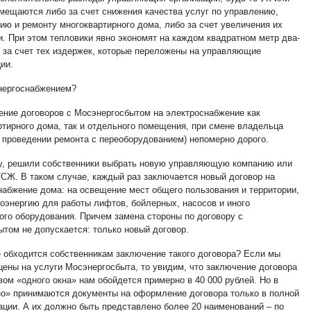
мещаются либо за счет снижения качества услуг по управлению,
ию и ремонту многоквартирного дома, либо за счет увеличения их
и. При этом тепловики явно экономят на каждом квадратном метр два-
я за счет тех издержек, которые переложены на управляющие
ии.
энергоснабжением?
ение договоров с Мосэнергосбытом на электроснабжение как
ртирного дома, так и отдельного помещения, при смене владельца
и проведении ремонта с переоборудованием) непомерно дорого.
у, решили собственники выбрать новую управляющую компанию или
ТСЖ. В таком случае, каждый раз заключается новый договор на
набжение дома: на освещение мест общего пользования и территории,
роэнергию для работы лифтов, бойлерных, насосов и иного
ого оборудования. Причем замена стороны по договору с
ытом не допускается: только новый договор.
е обходится собственникам заключение такого договора? Если мы
цены на услуги Мосэнергосбыта, то увидим, что заключение договора
вом «одного окна» нам обойдется примерно в 40 000 рублей. Но в
но» принимаются документы на оформление договора только в полной
ации. А их должно быть представлено более 20 наименований – по