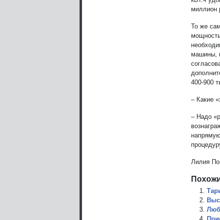
миллион 
То же са
мощность 
необходи
машины, 
согласов
дополнит
400-900 
– Какие 
– Надо «
вознагра
напрямую
процедур
Лилия По
Похожи
Тар
Выс
Люб
При