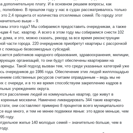
за дополнительную плату. И в основном решаем вопросы, как
я, полюбовно. В прошлом году у нас в судах рассматривалось только
 это 2,4 процента от количества отселяемых семей. По городу этот
значительно выше – 9.
ланы этого года? Мы собираемся предоставить очередникам, а также
цам 4 тыс. квартир. А всего в этом году мы собираемся снести 102
 дома, и это, можно сказать, рекорд за все время реконструкции
ной части города. 220 очередников приобретут квартиры с рассрочкой
и с помощью безвозмездных субсидий.
асается работников народного образования, здравоохранения, милиции,
ирующих организаций, то они будут обеспечены квартирами на
 аренды. Такой подход вызван тем, что среди указанных категорий уже
ось очередников до 1986 года. Обеспечение этих людей жилплощадью
чением собственных ресурсов считаем оправданным – ведь мы не
их с очереди, и в то же время способствуем закреплению кадров в
льных учреждениях округа.
тся расселение людей из коммунальных квартир, где живут в
 коренные москвичи. Намечено ликвидировать 344 такие квартиры.
кстати, они составляют примерно 8 процентов всего муниципального
се еще много, и тем не менее подвижки явные: это вдвое меньше, чем
95 году.
отдельное жилье 140 молодых семей – значительно больше, чем в
году.