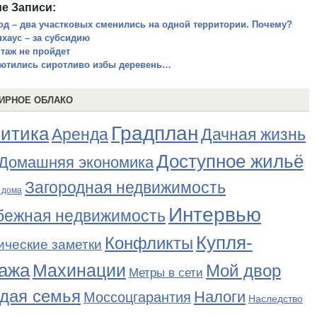
е Записи:
год – два участковых сменились на одной территории. Почему?
нхаус – за субсидию
таж не пройдет
ютились сиротливо избы деревень…
ИРНОЕ ОБЛАКО
Градплан
итика
Аренда
Дачная жизнь
Доступное жильё
Домашняя экономика
Загородная недвижимость
 дома
Интервью
бежная недвижимость
Купля-
Конфликты
ические заметки
ажа
Махинации
Мой двор
Метры в сети
дая семья
Налоги
Моссоцгарантия
Наследство