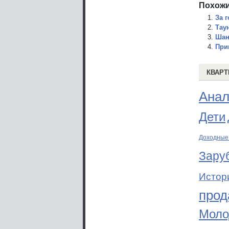
Похожи
За 
Тау
Шан
При
КВАРТ
Анал
Дети
Доходные
Зару
Истор
прод
Моло