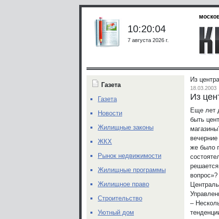
москов
10:20:04
7 августа 2026 г.
Из центра
Газета
18.03.2003
Из цен
Газета
Еще лет 
Новости
быть цен
Жилищные законы
магазины
вечерние
ЖКХ
же было 
Рынок недвижимости
состояте
решается
Жилищные программы
вопрос»?
Жилищное право
Централь
Управлен
Строительство
– Несколь
тенденци
Уютный дом