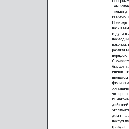
Программ
Тем боле
только д
квартир. 
Приходит
называем
году, и в
последни
наконец,
различные
порядок, 
Собираем
бывает т
спешит п
прошлом 
филиал «
жилищных
четыре н
И, након
действий
эксплуат
дома – а
поступил
граждан 