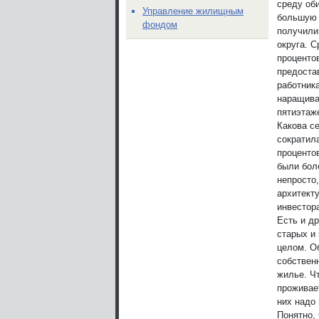
среду об
Управление жилищным
большую 
фондом
получили 
округа. С
проценто
предоста
работник
наращива
пятиэтаж
Какова с
сократила
процентов
были бол
непросто
архитект
инвестор
Есть и д
старых и 
целом. О
собствен
жилье. Чт
проживает
них надо
Понятно,