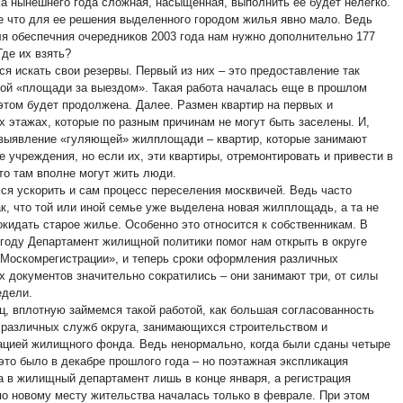
а нынешнего года сложная, насыщенная, выполнить ее будет нелегко.
е что для ее решения выделенного городом жилья явно мало. Ведь
ля обеспечния очередников 2003 года нам нужно дополнительно 177
Где их взять?
ся искать свои резервы. Первый из них – это предоставление так
ой «площади за выездом». Такая работа началась еще в прошлом
 этом будет продолжена. Далее. Размен квартир на первых и
х этажах, которые по разным причинам не могут быть заселены. И,
 выявление «гуляющей» жилплощади – квартир, которые занимают
 учреждения, но если их, эти квартиры, отремонтировать и привести в
то там вполне могут жить люди.
ся ускорить и сам процесс переселения москвичей. Ведь часто
ак, что той или иной семье уже выделена новая жилплощадь, а та не
окидать старое жилье. Особенно это относится к собственникам. В
году Департамент жилищной политики помог нам открыть в округе
Москомрегистрации», и теперь сроки оформления различных
 документов значительно сократились – они занимают три, от силы
едели.
ец, вплотную займемся такой работой, как большая согласованность
 различных служб округа, занимающихся строительством и
ацией жилищного фонда. Ведь ненормально, когда были сданы четыре
 это было в декабре прошлого года – но поэтажная экспликация
а в жилищный департамент лишь в конце января, а регистрация
по новому месту жительства началась только в феврале. При этом