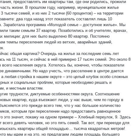
итания, предоставлять им квартиры там, где они родились, прожили
часть жизни. В прошлом году, например, муниципальное жилье
3 тысячи семей, и из них 2 тысячи (60 процентов) – на территории
равните: два года назад этот показатель составлял лишь 10
в. Заработала программа «Молодой семье – доступное жилье». Мы
вили таким семьям 37 квартир. Позаботились и об учителях, врачах,
ах милиции: для них было выделено 80 квартир. Постоянно
ем темпы переселения людей из ветхих, аварийных зданий,
ек.
ейчас общая картина? Очередь на жилье за последние семь лет
сь на 11 тысяч, и сейчас в ней примерно 17 тысяч семей. Это около 8
 всего населения округа. Хотелось бы, конечно, чтобы показатели
ее динамичными. Но надо учесть, что расселение в центре дается
, а любая стройка в нашем округе – это целый клубок особо сложных
урных и социальных проблем, которые необходимо решать и
ам, и местным властям.
ругие трудности, диктуемые особенностями округа. Соотношение
новых квартир, куда въезжают люди, у нас выше, чем по городу в
бъясняется это прежде всего тем, что у нас большое количество
ников, которым при переселении надо предоставить равноценное
о это значит, покажу на одном примере – Хлебный переулок, 9. Здесь
 всего девять человек, но это пять семей. Так вот, при переезде для
 изыскать квартиры общей площадью… тысяча квадратных метров!
 что мы идем и на это, но предлагаем людям площадь большего