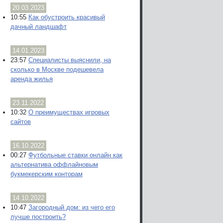
20.03.2023
10:55
Как обустроить красивый
дачный ландшафт
14.01.2023
23:57
Специалисты выяснили, на
сколько в Москве подешевела
аренда жилья
23.11.2022
10:32
О преимуществах игровых
сайтов
16.10.2022
00:27
Футбольные ставки онлайн как
альтернатива оффлайновым
букмекерским конторам
14.10.2022
10:47
Загородный дом: из чего его
лучше построить?