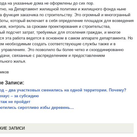
рода на указанные дома не оформлены до сих пор.
стно, на Департамент жилищной политики и жилищного фонда ныне
а функция заказчика по строительству. Это огромный и многогранный
боты, который включает в себя определение площадок для возведения
мов, контроль за сроками проектирования и строительства,
ый подсчет затрат, требуемых для отселения граждан, и многое
Вся эта работа ведется в основном в самом аппарате департамента. Но
ем необходимым создать соответствующие службы также и в
 управлениях. Это позволило бы более четко и скоординированно
адачи, связанные с распределением и предоставлением
льного жилья.
риков
е Записи:
год – два участковых сменились на одной территории. Почему?
нхаус – за субсидию
таж не пройдет
ютились сиротливо избы деревень…
ЖИЕ ЗАПИСИ