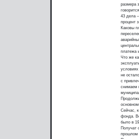
размера 
говоритс
43 дела –
процент 
Каковы п
переселен
аварийных
централь
платежа 
Что же к
эксплуат
условиях
не остал
с привле
снимаем 
муниципа
Продолжи
основном
Сейчас, 
фонда. В
было в 19
Получат 
прошлом 