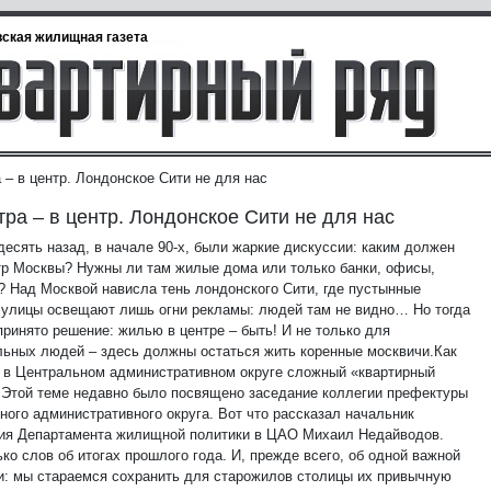
ская жилищная газета
 – в центр. Лондонское Сити не для нас
тра – в центр. Лондонское Сити не для нас
десять назад, в начале 90-х, были жаркие дискуссии: каким должен
тр Москвы? Нужны ли там жилые дома или только банки, офисы,
? Над Москвой нависла тень лондонского Сити, где пустынные
 улицы освещают лишь огни рекламы: людей там не видно… Но тогда
принято решение: жилью в центре – быть! И не только для
льных людей – здесь должны остаться жить коренные москвичи.
Как
 в Центральном административном округе сложный «квартирный
 Этой теме недавно было посвящено заседание коллегии префектуры
ного административного округа. Вот что рассказал начальник
ия Департамента жилищной политики в ЦАО Михаил Недайводов.
ко слов об итогах прошлого года. И, прежде всего, об одной важной
и: мы стараемся сохранить для старожилов столицы их привычную