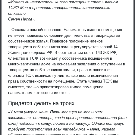
«Может ли наниматель жилого помещения стать членом
ТСЖ? Мне в правлении товарищества категорически
отказали.
Семен Несов».
– Отказали вам обоснованно. Наниматель жилого помещения
не имеет правовых оснований для членства в товариществе
собственников жилья. Правовое положение членов
товариществ собственников жилья регулируется главой 14
Жилищного кодекса РФ. В соответствии со ст. 143 ЖК РФ,
членство в ТСЖ возникает у собственника помещения в
многоквартирном доме на основании заявления о вступлении в
товарищество собственников жилья, право становиться
членами ТСЖ возникает у лиц только после возникновения
права собственности на помещение. Стать членом ТСЖ вы
сможете, только приватизировав жилое помещение,
нанимателем которого являетесь.
Придется делить на троих
«У меня умерла жена. Пять месяцев не мог ничем
заниматься, но теперь, когда срок принятия наследства (это
дача) подходит к концу, пошел к нотариусу. Однако нотариус
требует присутствия всех наследников – меня, нашего
общего совершеннолетнего сына и тещи. Но сын живет в