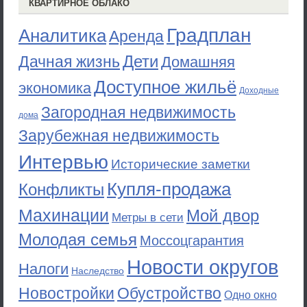
КВАРТИРНОЕ ОБЛАКО
Градплан
Аналитика
Аренда
Дети
Дачная жизнь
Домашняя
Доступное жильё
экономика
Доходные
Загородная недвижимость
дома
Зарубежная недвижимость
Интервью
Исторические заметки
Купля-продажа
Конфликты
Махинации
Мой двор
Метры в сети
Молодая семья
Моссоцгарантия
Новости округов
Налоги
Наследство
Новостройки
Обустройство
Одно окно