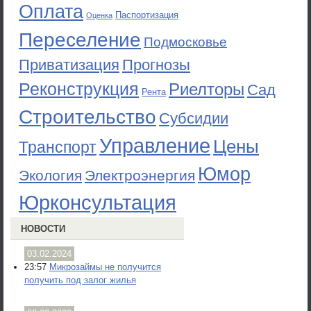
Оплата
Паспортизация
Оценка
Переселение
Подмосковье
Приватизация
Прогнозы
Реконструкция
Риелторы
Сад
Рента
Строительство
Субсидии
Управление
Цены
Транспорт
Юмор
Экология
Электроэнергия
Юрконсультация
НОВОСТИ
03.02.2024
23:57
Микрозаймы не получится
получить под залог жилья