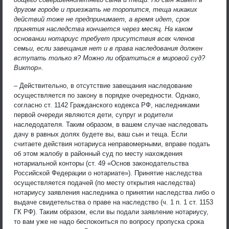
другом городе и приезжать не торопится, теща никаких
действий тоже не предпринимает, а время идет, срок
принятия наследства кончается через месяц. На каком
основании нотариус требует присутствия всех членов
семьи, если завещания нет и в права наследования должен
вступать только я? Можно ли обратиться в мировой суд?
Виктор».
– Действительно, в отсутствие завещания наследование
осуществляется по закону в порядке очередности. Однако,
согласно ст. 1142 Гражданского кодекса РФ, наследниками
первой очереди являются дети, супруг и родители
наследодателя. Таким образом, в вашем случае наследовать
дачу в равных долях будете вы, ваш сын и теща. Если
считаете действия нотариуса неправомерными, вправе подать
об этом жалобу в районный суд по месту нахождения
нотариальной конторы (ст. 49 «Основ законодательства
Российской Федерации о нотариате»). Принятие наследства
осуществляется подачей (по месту открытия наследства)
нотариусу заявления наследника о принятии наследства либо о
выдаче свидетельства о праве на наследство (ч. 1 п. 1 ст. 1153
ГК РФ). Таким образом, если вы подали заявление нотариусу,
то вам уже не надо беспокоиться по вопросу пропуска срока