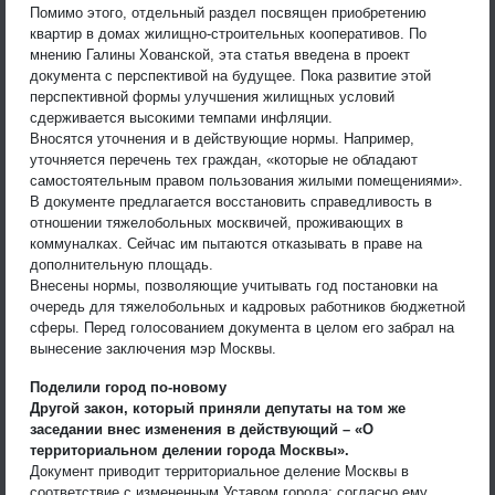
Помимо этого, отдельный раздел посвящен приобретению
квартир в домах жилищно-строительных кооперативов. По
мнению Галины Хованской, эта статья введена в проект
документа с перспективой на будущее. Пока развитие этой
перспективной формы улучшения жилищных условий
сдерживается высокими темпами инфляции.
Вносятся уточнения и в действующие нормы. Например,
уточняется перечень тех граждан, «которые не обладают
самостоятельным правом пользования жилыми помещениями».
В документе предлагается восстановить справедливость в
отношении тяжелобольных москвичей, проживающих в
коммуналках. Сейчас им пытаются отказывать в праве на
дополнительную площадь.
Внесены нормы, позволяющие учитывать год постановки на
очередь для тяжелобольных и кадровых работников бюджетной
сферы. Перед голосованием документа в целом его забрал на
вынесение заключения мэр Москвы.
Поделили город по-новому
Другой закон, который приняли депутаты на том же
заседании внес изменения в действующий – «О
территориальном делении города Москвы».
Документ приводит территориальное деление Москвы в
соответствие с измененным Уставом города: согласно ему