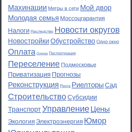
Махинации
Мой двор
Метры в сети
Молодая семья
Моссоцгарантия
Новости округов
Налоги
Наследство
Новостройки
Обустройство
Одно окно
Оплата
Паспортизация
Оценка
Переселение
Подмосковье
Приватизация
Прогнозы
Реконструкция
Риелторы
Сад
Рента
Строительство
Субсидии
Управление
Цены
Транспорт
Юмор
Экология
Электроэнергия