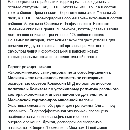
Распределены по районам и территориальные единицы с
особым статусом. Так, ТЕОС «Москва-Сити» вошла в состав
трех районов: Пресненского, Дорогомиловского и Филевский
парк, а ТЕОС «Зеленоградская особая зона» включена в состав
районов Матушкино-Савелки и Панфиловского. Всего же
изменены описания границ 76 районов, поэтому статья закона
дает заново описания границ всех 125 районов города.
По замыслу авторов, этот новый закон создаст условия для
реализации другого закона – об организации местного
самоуправления и формирования в районах новых
территориальных органов исполнительной власти.
Первопроходец закона
«Экономическое стимулирование энергосбережения в
Москве» – так называлось совместное совещание
экспертных советов Комиссии МГД по экономической
политике и Комитета по устойчивому развитию реального
сектора экономики и инвестиционной деятельности
Московской торгово-промышленной палаты.
Участники совещания обсудили две программы. Одна – под
названием «Энергоэффективная экономика» посвящена
проблеме повышения квалификации в сфере
энергосбережения. Другая, долгосрочная программа,
называется «Энергосбережение в Москве». В ней акцент