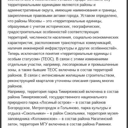
территориальными единицами являются районы и
административные округа, имеющие наименования и границы,
закрепленные правовыми актами города. Уставом определено,
что районы Москвы – это «территориальные единицы,
образуемые с учетом исторических, географических,
градостроительных особенностей соответствующих
территорий, численности населения, социально-экономических
характеристик, расположения транспортных коммуникаций,
наличия инженерной инфраструктуры и других особенностей».
Теперь исключаются понятия «территориальные единицы с
особым статусом» (ТЕОС). В связи с этими изменениями
отдельные участки, например, лесопарковые и промышленные
зоны, а также бывшие ТЕОС включены в состав территорий
районов. В связи с интенсивным жилищным строительством,
реконструкцией кварталов уточнены описания границ многих
районов.
Например, территория парка Тимирязевский включена в состав
района Тимирязевский, государственного национального
природного парка «Лосиный остров» – в состав районов
Богородское, Метрогородок и Гольяново, парка культуры и
отдыха «Сокольники» – в район Сокольники, территория музея-
заповедника «Коломенское» – в состав района Нагатинский
затон, территория МГУ включена в состав района Раменки.