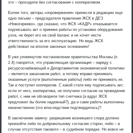
это – проходили без согласования с кооперативом.
Более того, авторы «опровержения» принесли в редакцию еще
одно письмо – председателя правления ЖСК в ДЕЗ
«Новогиреево», где сказано, что ЖСК «КАДР» отказывается
подписывать акт о приемке работы по установке оборудования
узла, не берет его на свой баланс и не хочет нести
ответственность за его эксплуатацию. Но ведь ЖСК
действовал на вполне законных основаниях!
В уже упомянутом постановлении правительства Москвы (п.
2.4) говорится, что управляющая организация – наряду с
ресурсоснабжающей и Департаментом экономической политики
– является заказчиком работ, а потому вправе принимать
оказанные услуги (выполненные работы) либо не принимать их.
Так и поступил кооператив. С какой стати ему подписывать акт,
если от него, кооператива, не получено согласие на проведение
работ, с ним не обговорили тип счетчика (а вдруг ЖСК
предложил бы более надежный?), да и сами работы выполнены
некачественно (что впоследствии подтвердилось)?
В заключение замечу: разрешение возникшего спора должно
произойти либо по добровольному согласию сторон, либо – в
случае отсутствия такового – в судебном порядке. Но вовсе не