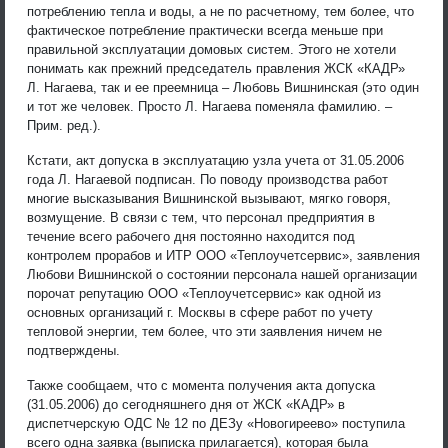
потреблению тепла и воды, а не по расчетному, тем более, что
фактическое потребление практически всегда меньше при
правильной эксплуатации домовых систем. Этого не хотели
понимать как прежний председатель правления ЖСК «КАДР»
Л. Нагаева, так и ее преемница – Любовь Вишнинская (это один
и тот же человек. Просто Л. Нагаева поменяла фамилию. –
Прим. ред.).
Кстати, акт допуска в эксплуатацию узла учета от 31.05.2006
года Л. Нагаевой подписан. По поводу производства работ
многие высказывания Вишнинской вызывают, мягко говоря,
возмущение. В связи с тем, что персонал предприятия в
течение всего рабочего дня постоянно находится под
контролем прорабов и ИТР ООО «Теплоучетсервис», заявления
Любови Вишнинской о состоянии персонала нашей организации
порочат репутацию ООО «Теплоучетсервис» как одной из
основных организаций г. Москвы в сфере работ по учету
тепловой энергии, тем более, что эти заявления ничем не
подтверждены.
Также сообщаем, что с момента получения акта допуска
(31.05.2006) до сегодняшнего дня от ЖСК «КАДР» в
диспетчерскую ОДС № 12 по ДЕЗу «Новогиреево» поступила
всего одна заявка (выписка прилагается), которая была