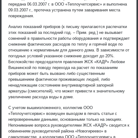
передана 06.03.2007 г. в ООО «Теплоучетсервис» и выполнена
09.03.2007 г., протечка устранена путем заваривания места
повреждения.
Анализ показаний приборов (к письму прилагаются распечатки
этих показаний за последний год. – Прим. ред.) не вызывает
сомнений в правильности работы оборудования и подтверждает
снижение фактических расходов по теплу и горячей воде по
отношению к нормативным для данного дома. В зависимости от
погодных условий указанное снижение доходит до 20%.
Беспокойство председателя правления ЖСК «КАДР» Любови
Вишнинской по поводу перехода на расчет по показаниям
приборов может быть вызвано либо существенным
превышением фактически проживающих людей, либо
ненадлежащим состоянием внутриквартирной запорной
арматуры (смесителей), что может привести к значительному
увеличению расхода воды в доме.
С учетом вышеизложенного, коллектив ООО
«Теплоучетсервис» возмущен выходом в печать статьи с
непроверенными данными, основанными только на эмоциях.
Непонимание вопроса руководителями ЖСК «КАДР» сводится к
обвинениям руководителей района «Новогиреево» в
самоуправстве, а коллектива ООО «Теплоучетсервис» в