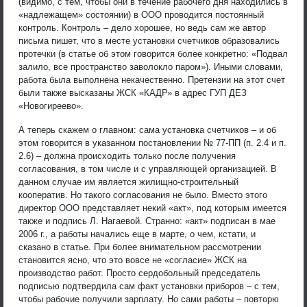
(видимо, с тем, чтобы они в течение рабочего дня находились в
«надлежащем» состоянии) в ООО проводится постоянный
контроль. Контроль – дело хорошее, но ведь сам же автор
письма пишет, что в месте установки счетчиков образовались
протечки (в статье об этом говорится более конкретно: «Подвал
залило, все пространство заволокло паром»). Иными словами,
работа была выполнена некачественно. Претензии на этот счет
были также высказаны ЖСК «КАДР» в адрес ГУП ДЕЗ
«Новогиреево».
А теперь скажем о главном: сама установка счетчиков – и об
этом говорится в указанном постановлении № 77-ПП (п. 2.4 и п.
2.6) – должна происходить только после получения
согласования, в том числе и с управляющей организацией. В
данном случае им является жилищно-строительный
кооператив. Но такого согласования не было. Вместо этого
директор ООО представляет некий «акт», под которым имеется
также и подпись Л. Нагаевой. Странно: «акт» подписан в мае
2006 г., а работы начались еще в марте, о чем, кстати, и
сказано в статье. При более внимательном рассмотрении
становится ясно, что это вовсе не «согласие» ЖСК на
производство работ. Просто сердобольный председатель
подписью подтвердила сам факт установки приборов – с тем,
чтобы рабочие получили зарплату. Но сами работы – повторю