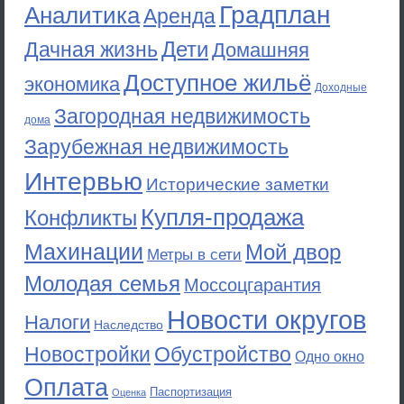
Градплан
Аналитика
Аренда
Дети
Дачная жизнь
Домашняя
Доступное жильё
экономика
Доходные
Загородная недвижимость
дома
Зарубежная недвижимость
Интервью
Исторические заметки
Купля-продажа
Конфликты
Махинации
Мой двор
Метры в сети
Молодая семья
Моссоцгарантия
Новости округов
Налоги
Наследство
Новостройки
Обустройство
Одно окно
Оплата
Паспортизация
Оценка