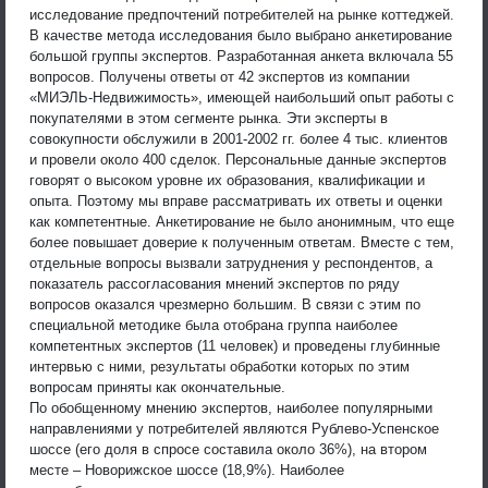
исследование предпочтений потребителей на рынке коттеджей.
В качестве метода исследования было выбрано анкетирование
большой группы экспертов. Разработанная анкета включала 55
вопросов. Получены ответы от 42 экспертов из компании
«МИЭЛЬ-Недвижимость», имеющей наибольший опыт работы с
покупателями в этом сегменте рынка. Эти эксперты в
совокупности обслужили в 2001-2002 гг. более 4 тыс. клиентов
и провели около 400 сделок. Персональные данные экспертов
говорят о высоком уровне их образования, квалификации и
опыта. Поэтому мы вправе рассматривать их ответы и оценки
как компетентные. Анкетирование не было анонимным, что еще
более повышает доверие к полученным ответам. Вместе с тем,
отдельные вопросы вызвали затруднения у респондентов, а
показатель рассогласования мнений экспертов по ряду
вопросов оказался чрезмерно большим. В связи с этим по
специальной методике была отобрана группа наиболее
компетентных экспертов (11 человек) и проведены глубинные
интервью с ними, результаты обработки которых по этим
вопросам приняты как окончательные.
По обобщенному мнению экспертов, наиболее популярными
направлениями у потребителей являются Рублево-Успенское
шоссе (его доля в спросе составила около 36%), на втором
месте – Новорижское шоссе (18,9%). Наиболее