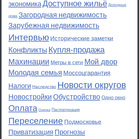
Доступное жильё
экономика
Доходные
Загородная недвижимость
дома
Зарубежная недвижимость
Интервью
Исторические заметки
Купля-продажа
Конфликты
Махинации
Мой двор
Метры в сети
Молодая семья
Моссоцгарантия
Новости округов
Налоги
Наследство
Новостройки
Обустройство
Одно окно
Оплата
Паспортизация
Оценка
Переселение
Подмосковье
Приватизация
Прогнозы