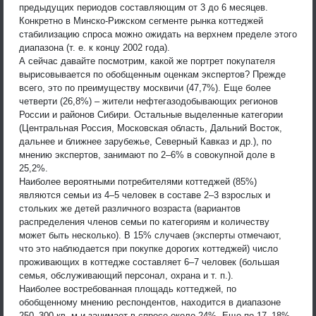
предыдущих периодов составляющим от 3 до 6 месяцев.
Конкретно в Минско-Рижском сегменте рынка коттеджей
стабилизацию спроса можно ожидать на верхнем пределе этого
диапазона (т. е. к концу 2002 года).
А сейчас давайте посмотрим, какой же портрет покупателя
вырисовывается по обобщенным оценкам экспертов? Прежде
всего, это по преимуществу москвичи (47,7%). Еще более
четверти (26,8%) – жители нефтегазодобывающих регионов
России и районов Сибири. Остальные выделенные категории
(Центральная Россия, Московская область, Дальний Восток,
дальнее и ближнее зарубежье, Северный Кавказ и др.), по
мнению экспертов, занимают по 2–6% в совокупной доле в
25,2%.
Наиболее вероятными потребителями коттеджей (85%)
являются семьи из 4–5 человек в составе 2–3 взрослых и
стольких же детей различного возраста (вариантов
распределения членов семьи по категориям и количеству
может быть несколько). В 15% случаев (эксперты отмечают,
что это наблюдается при покупке дорогих коттеджей) число
проживающих в коттедже составляет 6–7 человек (большая
семья, обслуживающий персонал, охрана и т. п.).
Наиболее востребованная площадь коттеджей, по
обобщенному мнению респондентов, находится в диапазоне
250–300 кв. м и занимает в спросе около 24%. Еще по 17–18%