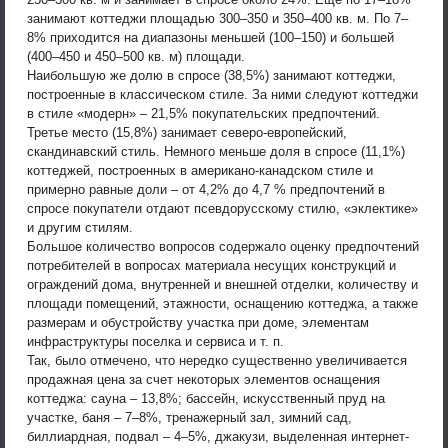
занимают коттеджи площадью 300–350 и 350–400 кв. м. По 7–
8% приходится на диапазоны меньшей (100–150) и большей
(400–450 и 450–500 кв. м) площади.
Наибольшую же долю в спросе (38,5%) занимают коттеджи,
построенные в классическом стиле. За ними следуют коттеджи
в стиле «модерн» – 21,5% покупательских предпочтений.
Третье место (15,8%) занимает северо-европейский,
скандинавский стиль. Немного меньше доля в спросе (11,1%)
коттеджей, построенных в американо-канадском стиле и
примерно равные доли – от 4,2% до 4,7 % предпочтений в
спросе покупатели отдают псевдорусскому стилю, «эклектике»
и другим стилям.
Большое количество вопросов содержало оценку предпочтений
потребителей в вопросах материала несущих конструкций и
ограждений дома, внутренней и внешней отделки, количеству и
площади помещений, этажности, оснащению коттеджа, а также
размерам и обустройству участка при доме, элементам
инфраструктуры поселка и сервиса и т. п.
Так, было отмечено, что нередко существенно увеличивается
продажная цена за счет некоторых элементов оснащения
коттеджа: сауна – 13,8%; бассейн, искусственный пруд на
участке, баня – 7–8%, тренажерный зал, зимний сад,
биллиардная, подвал – 4–5%, джакузи, выделенная интернет-