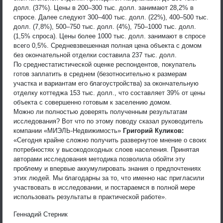
долл. (37%). Цены в 200–300 тыс. долл. занимают 28,2% в
спросе. Далее следуют 300–400 тыс. долл. (22%), 400–500 тыс.
долл. (7,8%), 500–750 тыс. долл. (4%), 750–1000 тыс. долл.
(1,5% спроса). Цены более 1000 тыс. долл. занимают в спросе
всего 0,5%. Средневзвешенная полная цена объекта с домом
без окончательной отделки составила 237 тыс. долл.
По среднестатистической оценке респондентов, покупатель
готов заплатить в среднем (безотносительно к размерам
участка и вариантам его благоустройства) за окончательную
отделку коттеджа 153 тыс. долл., что составляет 39% от цены
объекта с совершенно готовым к заселению домом.
Можно ли полностью доверять полученным результатам
исследования? Вот что по этому поводу сказал руководитель
компании «МИЭЛЬ-Недвижимость»
Григорий Куликов:
«Сегодня крайне сложно получить развернутое мнение о своих
потребностях у высокодоходных слоев населения. Принятая
авторами исследования методика позволила обойти эту
проблему и впервые аккумулировать знания о предпочтениях
этих людей. Мы благодарны за то, что именно нас пригласили
участвовать в исследовании, и постараемся в полной мере
использовать результаты в практической работе».
Геннадий Стерник