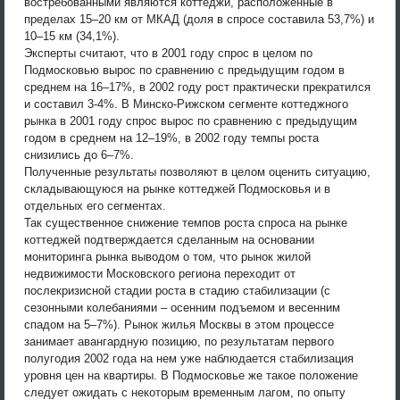
востребованными являются коттеджи, расположенные в
пределах 15–20 км от МКАД (доля в спросе составила 53,7%) и
10–15 км (34,1%).
Эксперты считают, что в 2001 году спрос в целом по
Подмосковью вырос по сравнению с предыдущим годом в
среднем на 16–17%, в 2002 году рост практически прекратился
и составил 3-4%. В Минско-Рижском сегменте коттеджного
рынка в 2001 году спрос вырос по сравнению с предыдущим
годом в среднем на 12–19%, в 2002 году темпы роста
снизились до 6–7%.
Полученные результаты позволяют в целом оценить ситуацию,
складывающуюся на рынке коттеджей Подмосковья и в
отдельных его сегментах.
Так существенное снижение темпов роста спроса на рынке
коттеджей подтверждается сделанным на основании
мониторинга рынка выводом о том, что рынок жилой
недвижимости Московского региона переходит от
послекризисной стадии роста в стадию стабилизации (с
сезонными колебаниями – осенним подъемом и весенним
спадом на 5–7%). Рынок жилья Москвы в этом процессе
занимает авангардную позицию, по результатам первого
полугодия 2002 года на нем уже наблюдается стабилизация
уровня цен на квартиры. В Подмосковье же такое положение
следует ожидать с некоторым временным лагом, по опыту