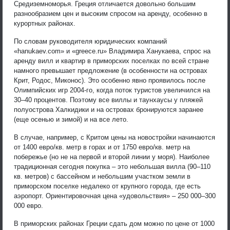
Средиземноморья. Греция отличается довольно большим
разнообразием цен и высоким спросом на аренду, особенно в
курортных районах.
По словам руководителя юридических компаний
«hanukaev.com» и «greece.ru» Владимира Ханукаева, спрос на
аренду вилл и квартир в приморских поселках по всей стране
намного превышает предложение (в особенности на островах
Крит, Родос, Миконос). Это особенно явно проявилось после
Олимпийских игр 2004-го, когда поток туристов увеличился на
30–40 процентов. Поэтому все виллы и таунхаусы у пляжей
полуострова Халкидики и на островах бронируются заранее
(еще осенью и зимой) и на все лето.
В случае, например, с Критом цены на новостройки начинаются
от 1400 евро/кв. метр в горах и от 1750 евро/кв. метр на
побережье (но не на первой и второй линии у моря). Наиболее
традиционная сегодня покупка – это небольшая вилла (90–110
кв. метров) с бассейном и небольшим участком земли в
приморском поселке недалеко от крупного города, где есть
аэропорт. Ориентировочная цена «удовольствия» – 250 000–300
000 евро.
В приморских районах Греции сдать дом можно по цене от 1000