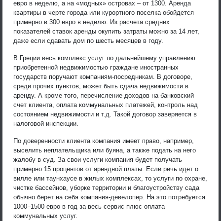
евро в неделю, а на «модных» островах – от 1300. Аренда
квартиры в черте города или курортного поселка обойдется
примерно в 300 евро в неделю. Из расчета средних
показателей ставок аренды окупить затраты можно за 14 лет,
даже если сдавать дом по шесть месяцев в году.
В Греции весь комплекс услуг по дальнейшему управлению
приобретенной недвижимостью граждане иностранных
государств поручают компаниям-посредникам. В договоре,
среди прочих пунктов, может быть сдача недвижимости в
аренду. А кроме того, перечисление доходов на банковский
счет клиента, оплата коммунальных платежей, контроль над
состоянием недвижимости и т.д. Такой договор заверяется в
налоговой инспекции.
По доверенности клиента компания имеет право, например,
выселить неплательщика или буяна, а также подать на него
жалобу в суд. За свои услуги компания будет получать
примерно 15 процентов от арендной платы. Если речь идет о
вилле или таунхаусе в жилых комплексах, то услуги по охране,
чистке бассейнов, уборке территории и благоустройству сада
обычно берет на себя компания-девелопер. На это потребуется
1000–1500 евро в год за весь сервис плюс оплата
коммунальных услуг.