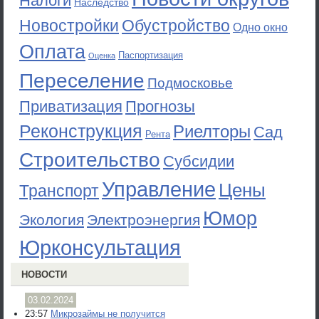
Налоги
Наследство
Новостройки
Обустройство
Одно окно
Оплата
Паспортизация
Оценка
Переселение
Подмосковье
Приватизация
Прогнозы
Реконструкция
Риелторы
Сад
Рента
Строительство
Субсидии
Управление
Цены
Транспорт
Юмор
Экология
Электроэнергия
Юрконсультация
НОВОСТИ
03.02.2024
23:57
Микрозаймы не получится