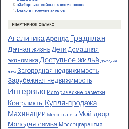
«Заборные» войны на сломе веков
Базар в переулке ангелов
КВАРТИРНОЕ ОБЛАКО
Градплан
Аналитика
Аренда
Дети
Дачная жизнь
Домашняя
Доступное жильё
экономика
Доходные
Загородная недвижимость
дома
Зарубежная недвижимость
Интервью
Исторические заметки
Купля-продажа
Конфликты
Махинации
Мой двор
Метры в сети
Молодая семья
Моссоцгарантия