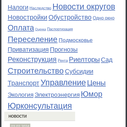
Новости округов
Налоги
Наследство
Новостройки
Обустройство
Одно окно
Оплата
Паспортизация
Оценка
Переселение
Подмосковье
Приватизация
Прогнозы
Реконструкция
Риелторы
Сад
Рента
Строительство
Субсидии
Управление
Цены
Транспорт
Юмор
Экология
Электроэнергия
Юрконсультация
НОВОСТИ
03.02.2024