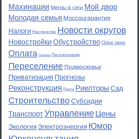
Махинации
Мой двор
Метры в сети
Молодая семья
Моссоцгарантия
Новости округов
Налоги
Наследство
Новостройки
Обустройство
Одно окно
Оплата
Паспортизация
Оценка
Переселение
Подмосковье
Приватизация
Прогнозы
Реконструкция
Риелторы
Сад
Рента
Строительство
Субсидии
Управление
Цены
Транспорт
Юмор
Экология
Электроэнергия
Юрконсультация