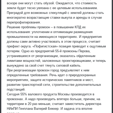
вскоре они могут стать обузой. Ожидается, что стоимость
земли будет тесно увязана с ее целевым использованием.
Преградой для возможных спекуляций с землей должны стать
многократно возрастающие ставки выкупа и аренды в случае
перепрофилирования.
Решение проблемы промзон – в повышении КПД их
использования: уплотнении и оптимизации размещения
промышленности на имеющихся территориях. И предприятия
должны сами активно участвовать в этом процессе, считает
префект округа. «Пофигистская» позиция приводит к ощутимым
потерям. Одно из предприятий 55-й промзоны Перова,
устранившееся от реорганизации, оказалось обделенным
лимитами мощностей, заложенных проектировщиками, и теперь
вынуждено за свой счет тянуть силовой кабель.
При реорганизации промзон город предъявляет к ним
определенные требования. Речь идет о природоохранных
мероприятиях, защите исторических памятников и мест,
развитии транспортной сети, строительстве дополнительных
подстанций.
Сегодня 55% валового продукта Москвы производится в
промзонах. А надо производить впятеро больше, причем, на
территории в 20 раз меньше, считает заместитель директора
НИиПИ Генплана Валерий Беккер. И задача эта вполне