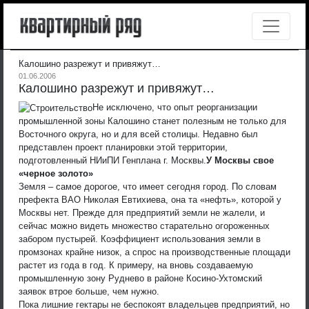
Калошино разрежут и привяжут…
01.06.2006
Калошино разрежут и привяжут…
Не исключено, что опыт реорганизации
промышленной зоны Калошино станет полезным не только для
Восточного округа, но и для всей столицы. Недавно был
представлен проект планировки этой территории,
подготовленный НИиПИ Генплана г. Москвы.
У Москвы свое
«черное золото»
Земля – самое дорогое, что имеет сегодня город. По словам
префекта ВАО Николая Евтихиева, она та «нефть», которой у
Москвы нет. Прежде для предприятий земли не жалели, и
сейчас можно видеть множество старательно огороженных
забором пустырей. Коэффициент использования земли в
промзонах крайне низок, а спрос на производственные площади
растет из года в год. К примеру, на вновь создаваемую
промышленную зону Руднево в районе Косино-Ухтомский
заявок втрое больше, чем нужно.
Пока лишние гектары не беспокоят владельцев предприятий, но