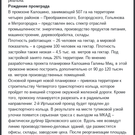
реальна.
Рождение промграда
В промзоне Калошино, занимающей 507 га на территории
четырех районов – Преображенского, Богородского, Гольянова
и Метрогородка – представлен весь спектр отраслей
промышленности: энергетика, производство продуктов питания,
машиностроение, деревообработка, склады.
Плотность работающих – 26 человек на гектар, а мировой
показатель – в среднем 100 человек на гектар. Плотность
застройки также низкая – 4,5 тыс. кв. метров на гектар. Под
застройкой занято лишь 26% территории. По мнению
разработчика проекта планировки Калошина Галины Миц, в этой
промзоне можно построить дополнительно от 90 до 120 тысяч
кв. метров производственных помещений.
Основной принцип новой планировки – привязка территории к
строительству Четвертого транспортного кольца, которое
пройдет по внешней стороне окружной железной дороги. Кроме
того, промзону планируется разрезать и в радиальном
направлении: 2-й Иртышский проезд будет продлен до
транспортного кольца. В результате на месте тупиковой узкой
улочки появится серьезная трасса с выходом на МКАД –
фактически дублер Щелковского шоссе. Вдоль нее возведут
линию производственно-деловых зданий, где разместятся
офисы, склады, заводские цеха. После реорганизации площадь