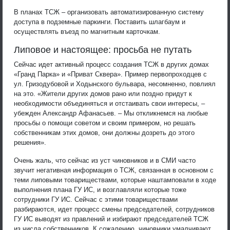
В планах ТСЖ – организовать автоматизированную систему
доступа в подземные паркинги. Поставить шлагбаум и
осуществлять въезд по магнитным карточкам.
Липовое и настоящее: просьба не путать
Сейчас идет активный процесс создания ТСЖ в других домах
«Гранд Парка» и «Приват Сквера». Пример первопроходцев с
ул. Гризодубовой и Ходынского бульвара, несомненно, повлиял
на это. «Жители других домов рано или поздно придут к
необходимости объединяться и отстаивать свои интересы, –
убежден Александр Афанасьев. – Мы откликнемся на любые
просьбы о помощи советом и своим примером, но решать
собственникам этих домов, они должны дозреть до этого
решения».
Очень жаль, что сейчас из уст чиновников и в СМИ часто
звучит негативная информация о ТСЖ, связанная в основном с
теми липовыми товариществами, которые наштамповали в ходе
выполнения плана ГУ ИС, и возглавляли которые тоже
сотрудники ГУ ИС. Сейчас с этими товариществами
разбираются, идет процесс смены председателей, сотрудников
ГУ ИС выводят из правлений и избирают председателей ТСЖ
из числа собственников. К сожалению, чиновники умалчивают