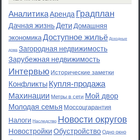
Градплан
Аналитика
Аренда
Дети
Дачная жизнь
Домашняя
Доступное жильё
экономика
Доходные
Загородная недвижимость
дома
Зарубежная недвижимость
Интервью
Исторические заметки
Купля-продажа
Конфликты
Махинации
Мой двор
Метры в сети
Молодая семья
Моссоцгарантия
Новости округов
Налоги
Наследство
Новостройки
Обустройство
Одно окно