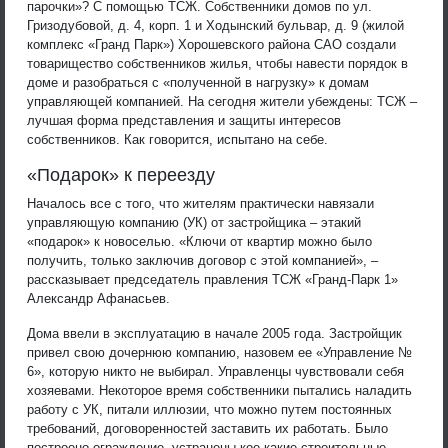
парочки»? С помощью ТСЖ. Собственники домов по ул.
Гризодубовой, д. 4, корп. 1 и Ходынский бульвар, д. 9 (жилой
комплекс «Гранд Парк») Хорошевского района САО создали
товарищество собственников жилья, чтобы навести порядок в
доме и разобраться с «полученной в нагрузку» к домам
управляющей компанией. На сегодня жители убеждены: ТСЖ –
лучшая форма представления и защиты интересов
собственников. Как говорится, испытано на себе.
«Подарок» к переезду
Началось все с того, что жителям практически навязали
управляющую компанию (УК) от застройщика – этакий
«подарок» к новоселью. «Ключи от квартир можно было
получить, только заключив договор с этой компанией», –
рассказывает председатель правления ТСЖ «Гранд-Парк 1»
Александр Афанасьев.
Дома ввели в эксплуатацию в начале 2005 года. Застройщик
привел свою дочернюю компанию, назовем ее «Управление №
6», которую никто не выбирал. Управленцы чувствовали себя
хозяевами. Некоторое время собственники пытались наладить
работу с УК, питали иллюзии, что можно путем постоянных
требований, договоренностей заставить их работать. Было
построено ограждение, устранены кое-какие строительные