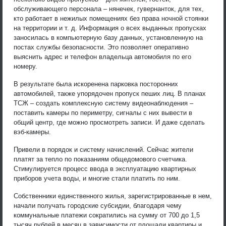
обслуживающего персонала – нянечек, гувернанток, для тех,
кто работает в нежилых помещениях без права ночной стоянки
на территории и т. д. Информация о всех выданных пропусках
заносилась в компьютерную базу данных, установленную на
постах службы безопасности. Это позволяет оперативно
выяснить адрес и телефон владельца автомобиля по его
номеру.
В результате была искоренена парковка посторонних
автомобилей, также упорядочен пропуск пеших лиц. В планах
ТСЖ – создать комплексную систему видеонаблюдения –
поставить камеры по периметру, сигналы с них вывести в
общий центр, где можно просмотреть записи. И даже сделать
вэб-камеры.
Привели в порядок и систему начислений. Сейчас жители
платят за тепло по показаниям общедомового счетчика.
Стимулируется процесс ввода в эксплуатацию квартирных
приборов учета воды, и многие стали платить по ним.
Собственники единственного жилья, зарегистрированные в нем,
начали получать городские субсидии, благодаря чему
коммунальные платежи сократились на сумму от 700 до 1,5
тысяч рублей в месяц в зависимости от площади квартиры и