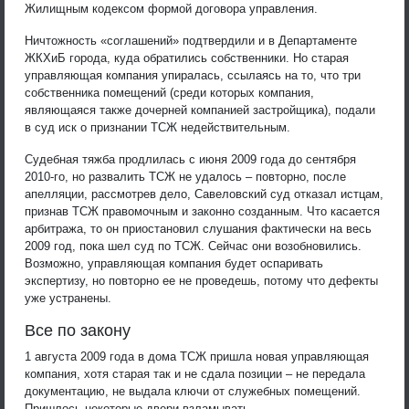
Жилищным кодексом формой договора управления.
Ничтожность «соглашений» подтвердили и в Департаменте
ЖКХиБ города, куда обратились собственники. Но старая
управляющая компания упиралась, ссылаясь на то, что три
собственника помещений (среди которых компания,
являющаяся также дочерней компанией застройщика), подали
в суд иск о признании ТСЖ недействительным.
Судебная тяжба продлилась с июня 2009 года до сентября
2010-го, но развалить ТСЖ не удалось – повторно, после
апелляции, рассмотрев дело, Савеловский суд отказал истцам,
признав ТСЖ правомочным и законно созданным. Что касается
арбитража, то он приостановил слушания фактически на весь
2009 год, пока шел суд по ТСЖ. Сейчас они возобновились.
Возможно, управляющая компания будет оспаривать
экспертизу, но повторно ее не проведешь, потому что дефекты
уже устранены.
Все по закону
1 августа 2009 года в дома ТСЖ пришла новая управляющая
компания, хотя старая так и не сдала позиции – не передала
документацию, не выдала ключи от служебных помещений.
Пришлось некоторые двери взламывать.