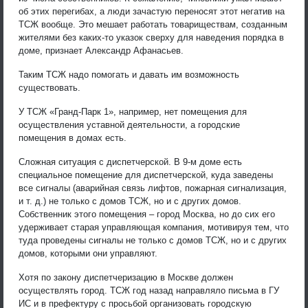
об этих перегибах, а люди зачастую переносят этот негатив на
ТСЖ вообще. Это мешает работать товариществам, созданным
жителями без каких-то указок сверху для наведения порядка в
доме, признает Александр Афанасьев.
Таким ТСЖ надо помогать и давать им возможность
существовать.
У ТСЖ «Гранд-Парк 1», например, нет помещения для
осуществления уставной деятельности, а городские
помещения в домах есть.
Сложная ситуация с диспетчерской. В 9-м доме есть
специальное помещение для диспетчерской, куда заведены
все сигналы (аварийная связь лифтов, пожарная сигнализация,
и т. д.) не только с домов ТСЖ, но и с других домов.
Собственник этого помещения – город Москва, но до сих его
удерживает старая управляющая компания, мотивируя тем, что
туда проведены сигналы не только с домов ТСЖ, но и с других
домов, которыми они управляют.
Хотя по закону диспетчеризацию в Москве должен
осуществлять город. ТСЖ год назад направляло письма в ГУ
ИС и в префектуру с просьбой организовать городскую