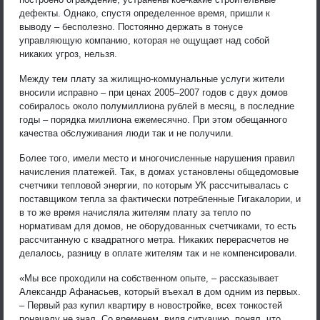
дефекты. Однако, спустя определенное время, пришли к
выводу – бесполезно. Постоянно держать в тонусе
управляющую компанию, которая не ощущает над собой
никаких угроз, нельзя.
Между тем плату за жилищно-коммунальные услуги жители
вносили исправно – при ценах 2005–2007 годов с двух домов
собиралось около полумиллиона рублей в месяц, в последние
годы – порядка миллиона ежемесячно. При этом обещанного
качества обслуживания люди так и не получили.
Более того, имели место и многочисленные нарушения правил
начисления платежей. Так, в домах установлены общедомовые
счетчики тепловой энергии, по которым УК рассчитывалась с
поставщиком тепла за фактически потребленные Гигакалории, и
в то же время начисляла жителям плату за тепло по
нормативам для домов, не оборудованных счетчиками, то есть
рассчитанную с квадратного метра. Никаких перерасчетов не
делалось, разницу в оплате жителям так и не компенсировали.
«Мы все проходили на собственном опыте, – рассказывает
Александр Афанасьев, который въехал в дом одним из первых.
– Первый раз купил квартиру в новостройке, всех тонкостей
поначалу не знал. Со временем, видя ситуацию, понял, что