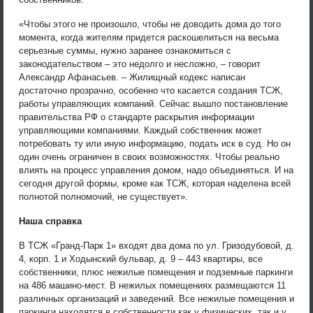
«Чтобы этого не произошло, чтобы не доводить дома до того
момента, когда жителям придется раскошелиться на весьма
серьезные суммы, нужно заранее ознакомиться с
законодательством – это недолго и несложно, – говорит
Александр Афанасьев. – Жилищный кодекс написан
достаточно прозрачно, особенно что касается создания ТСЖ,
работы управляющих компаний. Сейчас вышло постановление
правительства РФ о стандарте раскрытия информации
управляющими компаниями. Каждый собственник может
потребовать ту или иную информацию, подать иск в суд. Но он
один очень ограничен в своих возможностях. Чтобы реально
влиять на процесс управления домом, надо объединяться. И на
сегодня другой формы, кроме как ТСЖ, которая наделена всей
полнотой полномочий, не существует».
Наша справка
В ТСЖ «Гранд-Парк 1» входят два дома по ул. Гризодубовой, д.
4, корп. 1 и Ходынский бульвар, д. 9 – 443 квартиры, все
собственники, плюс нежилые помещения и подземные паркинги
на 486 машино-мест. В нежилых помещениях размещаются 11
различных организаций и заведений. Все нежилые помещения и
паркинги находятся в собственности как у физических, так и у