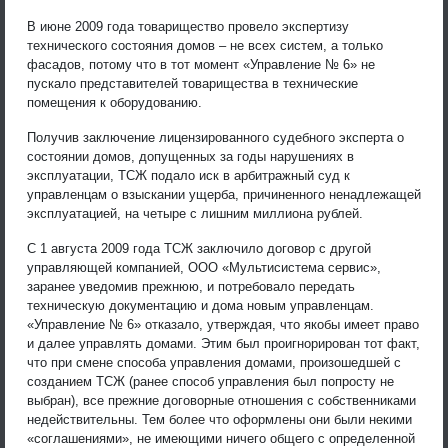
В июне 2009 года товарищество провело экспертизу
технического состояния домов – не всех систем, а только
фасадов, потому что в тот момент «Управление № 6» не
пускало представителей товарищества в технические
помещения к оборудованию.
Получив заключение лицензированного судебного эксперта о
состоянии домов, допущенных за годы нарушениях в
эксплуатации, ТСЖ подало иск в арбитражный суд к
управленцам о взыскании ущерба, причиненного ненадлежащей
эксплуатацией, на четыре с лишним миллиона рублей.
С 1 августа 2009 года ТСЖ заключило договор с другой
управляющей компанией, ООО «Мультисистема сервис»,
заранее уведомив прежнюю, и потребовало передать
техническую документацию и дома новым управленцам.
«Управление № 6» отказало, утверждая, что якобы имеет право
и далее управлять домами. Этим был проигнорирован тот факт,
что при смене способа управления домами, произошедшей с
созданием ТСЖ (ранее способ управления был попросту не
выбран), все прежние договорные отношения с собственниками
недействительны. Тем более что оформлены они были некими
«соглашениями», не имеющими ничего общего с определенной