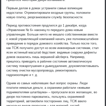
Первым делом в домах устранили самые вопиющие
недостатки. Отремонтировали входные группы, положили
новую плитку, реорганизовали службу безопасности.
Период противостояния продлился до 1 декабря, когда
«Управление № 6» наконец-то передало дома новым
управленцам. Больше ничто не мешало собственникам вместе
с новой управляющей компанией начать уже полномасштабное
приведение в порядок домового хозяйства. Только после того,
как ТСЖ получило доступ ко всем инженерным системам, стал
ясен истинный масштаб бедствия: видимые снаружи дефекты
домов оказались лишь вершиной айсберга. Например,
пришлось приводить в рабочее состояние автоматическую
систему пожаротушения и дымоудаления, доукомплектовывать
систему очистки мусоропровода, ремонтировать
гидроизоляцию и т. д.
Одним из самых наболевших был вопрос охраны. Люди
платили немалые деньги, а охранники работали «живыми
поднимателями шлагбаума» – пропускали всех желающих, во
дворе постоянно парковались, пользуясь охраняемой
территорией, автомобили посторонних лиц. ТСЖ ввело
несколько видов пропусков – для жителей, гостей,