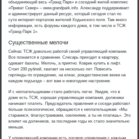
объединяющий весь «Гранд Парк» и соседний жилой комплекс
«Приват Сквер» – www.grandpark.info. Александр поддерживает
и администрирует данный ресурс, который сегодня стал по
сути интернет-порталом жителей Ходынского поля. Там много
информации, есть форумы каждого дома, в том числе и ТСЖ
«Гранд-Парк 1».
Существенные мелочи
Сейчас ТСЖ довольно работой своей управляющей компании.
Все познается в сравнении. Слесарь приходит в квартиру,
одевает бахилы. Мелочь, а приятно. Коврик купить в лифт.
Стоит 200 рублей, хватает на несколько лет. Повесить
гирлянды по ограждению, на елках, рождественские венки на
каждом подъезде – вот вам и новогоднее настроение.
И с неплательщиками стало работать легче. Увидев, что в
доме есть ТСЖ, хорошая управляющая компания, должники
начинают платить. Председатель правления и соседи работают
больше психологически, обращаются к неплательщикам: «Мы
стараемся, благоустраиваем, озеленяем, а ты не платишь». Это
влияет на должников, за последние годы их стало значительно
меньше.
У управляющей компании есть договор управления с каждым