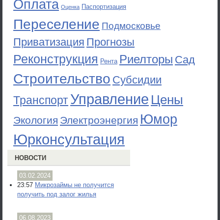
Оплата
Паспортизация
Оценка
Переселение
Подмосковье
Приватизация
Прогнозы
Реконструкция
Риелторы
Сад
Рента
Строительство
Субсидии
Управление
Цены
Транспорт
Юмор
Экология
Электроэнергия
Юрконсультация
НОВОСТИ
03.02.2024
23:57
Микрозаймы не получится
получить под залог жилья
06.08.2023