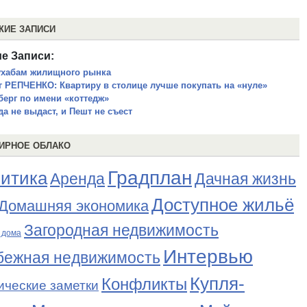
ЖИЕ ЗАПИСИ
е Записи:
ухабам жилищного рынка
г РЕПЧЕНКО: Квартиру в столице лучше покупать на «нуле»
берг по имени «коттедж»
да не выдаст, и Пешт не съест
ИРНОЕ ОБЛАКО
Градплан
итика
Аренда
Дачная жизнь
Доступное жильё
Домашняя экономика
Загородная недвижимость
 дома
Интервью
бежная недвижимость
Купля-
Конфликты
ические заметки