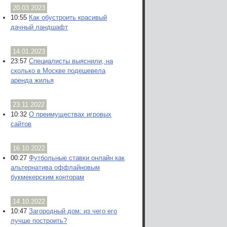
20.03.2023
10:55
Как обустроить красивый
дачный ландшафт
14.01.2023
23:57
Специалисты выяснили, на
сколько в Москве подешевела
аренда жилья
23.11.2022
10:32
О преимуществах игровых
сайтов
16.10.2022
00:27
Футбольные ставки онлайн как
альтернатива оффлайновым
букмекерским конторам
14.10.2022
10:47
Загородный дом: из чего его
лучше построить?