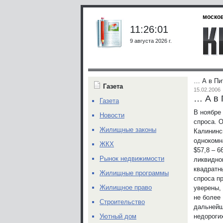
москов
11:26:01
9 августа 2026 г.
… А в Пи
Газета
15.02.2006
… А в 
Газета
В ноябре
Новости
спроса. 
Жилищные законы
Калининс
однокомн
ЖКХ
$57,8 – 6
Рынок недвижимости
ликвидно
квадратн
Жилищные программы
спроса п
Жилищное право
уверены, 
не более 
Строительство
дальнейш
недороги
Уютный дом