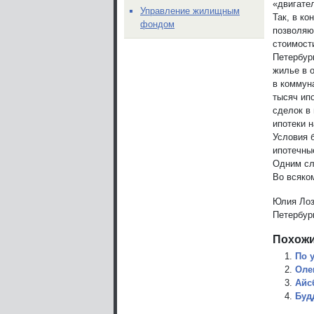
«двигате
Управление жилищным
Так, в ко
фондом
позволяю
стоимост
Петербур
жилье в о
в коммун
тысяч ип
сделок в 
ипотеки н
Условия 
ипотечны
Одним сл
Во всяко
Юлия Лоз
Петербур
Похожи
По 
Оле
Айс
Буд