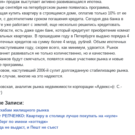
ля» продаж выступает активно развивающаяся ипотека.
нце сентября на петербургском рынке появилась программа,
щая купить квартиру в строящемся доме, оплатив только 10% от ее
и, с десятилетним сроком погашения кредита. Сегодня два банка в
ге уже работают с землей, еще несколько решились кредитовать
бласти, есть даже один банк, который кредитует приобретение комнат
альных квартирах. В прошедшем году в Петербурге выдано порядка 4
отечных кредитов на сумму более 4 млрд. рублей. Объем ипотечных
наступившем году, скорее всего, как минимум, удвоится. Рынок
ачнет развиваться не только количественно, но и качественно.
банков будут смягчаться, появятся новые участники рынка и новые
е программы.
овом, наступивший 2006-й сулит долгожданную стабилизацию рынка.
м случае, многие на это надеются.
овская, аналитик рынка недвижимости корпорации «Адвекс»(г. С.-
г)
е Записи:
ухабам жилищного рынка
г РЕПЧЕНКО: Квартиру в столице лучше покупать на «нуле»
берг по имени «коттедж»
да не выдаст, и Пешт не съест