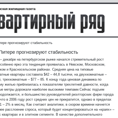
ская жилищная газета
тере прогнозируют стабильность
Питере прогнозируют стабильность
 – декабре на петербургском рынке начался стремительный рост
Особенно ярко эта тенденция проявилась в Невском, Московском,
ком и Красносельском районах. Средняя цена на типовые
атные квартиры составила $42 – 44,8 тысячи, на двухкомнатные –
6, трехкомнатные – $77 – 85. К концу года ценовая динамика по
му жилью приблизилась к показателям трехлетней давности, когда
ые метры дорожали наиболее высокими темпами.
Сейчас подъем
родолжается, и большинство руководителей риэлторских фирм города
что в 2006 году рост средних цен не прекратится, однако в пределах
1 – 2% в месяц. Как считают аналитики, в скором времени начнется
ее расслоение спроса, который будет концентрироваться на «краях» –
х квартирах и в элитном сегменте. В качестве дополнительного