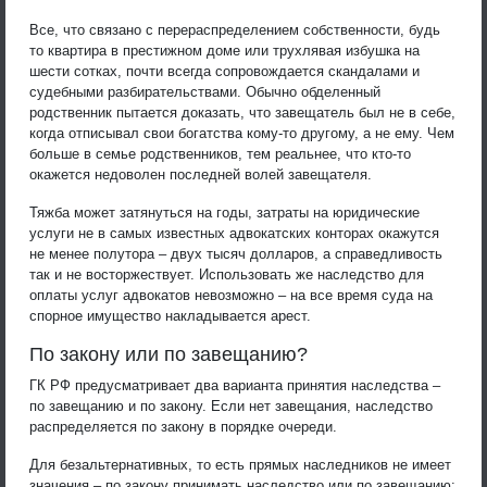
Все, что связано с перераспределением собственности, будь
то квартира в престижном доме или трухлявая избушка на
шести сотках, почти всегда сопровождается скандалами и
судебными разбирательствами. Обычно обделенный
родственник пытается доказать, что завещатель был не в себе,
когда отписывал свои богатства кому-то другому, а не ему. Чем
больше в семье родственников, тем реальнее, что кто-то
окажется недоволен последней волей завещателя.
Тяжба может затянуться на годы, затраты на юридические
услуги не в самых известных адвокатских конторах окажутся
не менее полутора – двух тысяч долларов, а справедливость
так и не восторжествует. Использовать же наследство для
оплаты услуг адвокатов невозможно – на все время суда на
спорное имущество накладывается арест.
По закону или по завещанию?
ГК РФ предусматривает два варианта принятия наследства –
по завещанию и по закону. Если нет завещания, наследство
распределяется по закону в порядке очереди.
Для безальтернативных, то есть прямых наследников не имеет
значения – по закону принимать наследство или по завещанию: