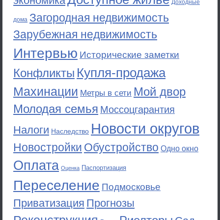
экономика
Доходные
Загородная недвижимость
дома
Зарубежная недвижимость
Интервью
Исторические заметки
Купля-продажа
Конфликты
Махинации
Мой двор
Метры в сети
Молодая семья
Моссоцгарантия
Новости округов
Налоги
Наследство
Новостройки
Обустройство
Одно окно
Оплата
Паспортизация
Оценка
Переселение
Подмосковье
Приватизация
Прогнозы