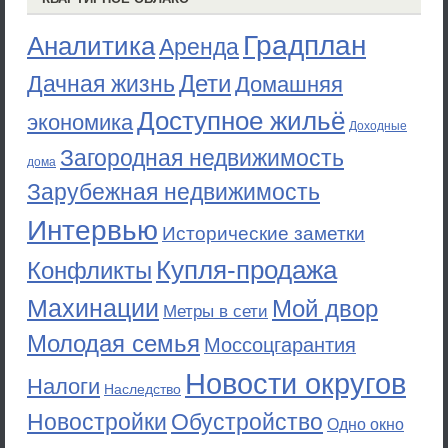
Градплан
Аналитика
Аренда
Дети
Дачная жизнь
Домашняя
Доступное жильё
экономика
Доходные
Загородная недвижимость
дома
Зарубежная недвижимость
Интервью
Исторические заметки
Купля-продажа
Конфликты
Махинации
Мой двор
Метры в сети
Молодая семья
Моссоцгарантия
Новости округов
Налоги
Наследство
Новостройки
Обустройство
Одно окно