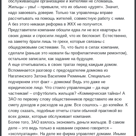
обслуживающей организацией и жителями не сломаешь.
Жильцы – увы! – привыкли, что их обычно «дурят». Значит,
надо завоевать доверие. Только так управленцы вправе
рассчитывать на помощь жителей, совместную работу с ними.
А без этого никакая реформа в ЖКХ не получится.
Представители компании обошли едва ли не все квартиры в
своих домах и спросили людей, что их беспокоит. Естественно,
на заметку брали лишь те грехи, которые связаны с
общедомовыми системами. То, что было в силах компании,
сделали (раньше это назвали бы профилактическим ремонтом),
остальное записали, как задание на будущее.
А еще отчитывались в своих тратах перед каждым домом.
Вспоминается разговор с председателем домкома из
Нагатинского Затона Василием Рюминым. Специально
подчеркнем этот факт – домкома! Ведь это даже не
юридическое лицо. Что стоило управленцам – да еще
частникам! – отфутболить жильцов? «Коммерческая тайна»! А
ЗАО по первому слову общественников представило им всю
смету доходов и расходов на дом. Все сошлось – до копейки. К
слову сказать, подобные отчеты стали обычной практикой во
всех домах, которые обслуживает компания.
Более того, ЗАО взялось экономить деньги жильцов. В самом
деле – это ведь только в названии скромно говорится –
«эксплуатация». На деле же фирма управляет домами. Иными