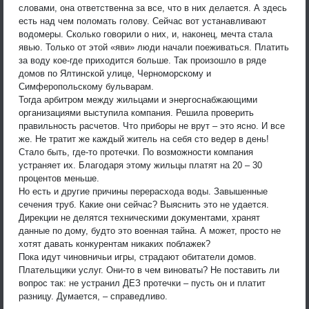
словами, она ответственна за все, что в них делается. А здесь
есть над чем поломать голову. Сейчас вот устанавливают
водомеры. Сколько говорили о них, и, наконец, мечта стала
явью. Только от этой «яви» люди начали поеживаться. Платить
за воду кое-где приходится больше. Так произошло в ряде
домов по Ялтинской улице, Черноморскому и
Симферопольскому бульварам.
Тогда арбитром между жильцами и энергоснабжающими
организациями выступила компания. Решила проверить
правильность расчетов. Что приборы не врут – это ясно. И все
же. Не тратит же каждый житель на себя сто ведер в день!
Стало быть, где-то протечки. По возможности компания
устраняет их. Благодаря этому жильцы платят на 20 – 30
процентов меньше.
Но есть и другие причины перерасхода воды. Завышенные
сечения труб. Какие они сейчас? Выяснить это не удается.
Дирекции не делятся техническими документами, хранят
данные по дому, будто это военная тайна. А может, просто не
хотят давать конкурентам никаких поблажек?
Пока идут чиновничьи игры, страдают обитатели домов.
Плательщики услуг. Они-то в чем виноваты? Не поставить ли
вопрос так: не устранил ДЕЗ протечки – пусть он и платит
разницу. Думается, – справедливо.