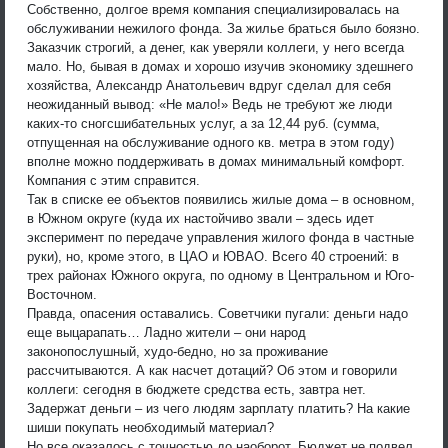
Собственно, долгое время компания специализировалась на
обслуживании нежилого фонда. За жилье браться было боязно.
Заказчик строгий, а денег, как уверяли коллеги, у него всегда
мало. Но, бывая в домах и хорошо изучив экономику здешнего
хозяйства, Александр Анатольевич вдруг сделал для себя
неожиданный вывод: «Не мало!» Ведь не требуют же люди
каких-то сногсшибательных услуг, а за 12,44 руб. (сумма,
отпущенная на обслуживание одного кв. метра в этом году)
вполне можно поддерживать в домах минимальный комфорт.
Компания с этим справится.
Так в списке ее объектов появились жилые дома – в основном,
в Южном округе (куда их настойчиво звали – здесь идет
эксперимент по передаче управления жилого фонда в частные
руки), но, кроме этого, в ЦАО и ЮВАО. Всего 40 строений: в
трех районах Южного округа, по одному в Центральном и Юго-
Восточном.
Правда, опасения оставались. Советчики пугали: деньги надо
еще выцарапать… Ладно жители – они народ
законопослушный, худо-бедно, но за проживание
рассчитываются. А как насчет дотаций? Об этом и говорили
коллеги: сегодня в бюджете средства есть, завтра нет.
Задержат деньги – из чего людям зарплату платить? На какие
шиши покупать необходимый материал?
Но все оказалось с точностью до наоборот. Бюджет не подвел