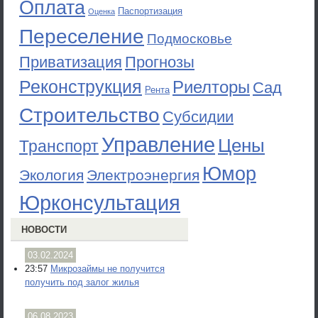
Оплата
Паспортизация
Оценка
Переселение
Подмосковье
Приватизация
Прогнозы
Реконструкция
Риелторы
Сад
Рента
Строительство
Субсидии
Управление
Цены
Транспорт
Юмор
Экология
Электроэнергия
Юрконсультация
НОВОСТИ
03.02.2024
23:57
Микрозаймы не получится
получить под залог жилья
06.08.2023