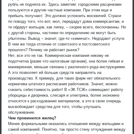
рубль не подняла их. Здесь заметим: городскими расценками
пользуются и другие частные компании. При этом еще и
прибыль получают. Это должно успокоить москвичей. Страхи
по поводу того, что вот, мол, передадут дома коммерсантам, и
те обдерут жильцов, как липку, – скорее всего, беспочвенны. Но
с другой стороны, частники по определению не могут быть
убыточны. Вывод – значит, где-то «химичат». Недодают услуги.
В чем же тогда отличие от советского и постсоветского
прошлого? Почему не работает рынок?
Нет, все это не так. Коммерческая компания никому не
подотчетна (разве что налоговым органам), она более гибкая и
маневренная, меньше связана с различного рода инструкциями.
А это позволяет ей больше средств направлять на
производство. К примеру, для таких фирм нет обязательного
норматива штатного расписания работников. Значит, можно
снизить себестоимость работ! В «ЭК ТСЖ» совмещают работу
уборщицы и дворника, слесаря и электрика, более экономно
относятся к расходованию материалов, а это в свою очередь
высвобождает средства для того, чтобы улучшать
обслуживание.
Чем провинился жилец?
Менее формальными оказались отношения между жильцами и
самой компанией. Понятно, так просто стену отчуждения между