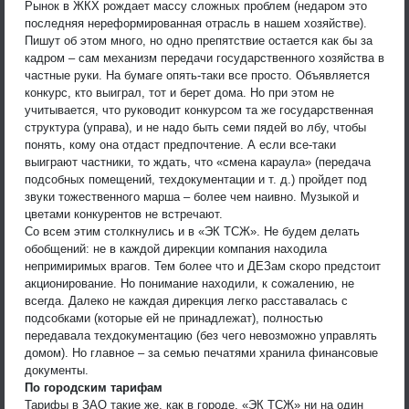
Рынок в ЖКХ рождает массу сложных проблем (недаром это
последняя нереформированная отрасль в нашем хозяйстве).
Пишут об этом много, но одно препятствие остается как бы за
кадром – сам механизм передачи государственного хозяйства в
частные руки. На бумаге опять-таки все просто. Объявляется
конкурс, кто выиграл, тот и берет дома. Но при этом не
учитывается, что руководит конкурсом та же государственная
структура (управа), и не надо быть семи пядей во лбу, чтобы
понять, кому она отдаст предпочтение. А если все-таки
выиграют частники, то ждать, что «смена караула» (передача
подсобных помещений, техдокументации и т. д.) пройдет под
звуки тожественного марша – более чем наивно. Музыкой и
цветами конкурентов не встречают.
Со всем этим столкнулись и в «ЭК ТСЖ». Не будем делать
обобщений: не в каждой дирекции компания находила
непримиримых врагов. Тем более что и ДЕЗам скоро предстоит
акционирование. Но понимание находили, к сожалению, не
всегда. Далеко не каждая дирекция легко расставалась с
подсобками (которые ей не принадлежат), полностью
передавала техдокументацию (без чего невозможно управлять
домом). Но главное – за семью печатями хранила финансовые
документы.
По городским тарифам
Тарифы в ЗАО такие же, как в городе. «ЭК ТСЖ» ни на один