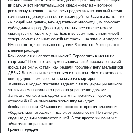
ни разу. А вот неплательщиков среди жителей – вопреки
расхожему мнению – оказалось предостаточно: каждый месяц
компания недополучала сотни тысяч рублей. Ссылки на то, что
«у людей нет денег», неубедительны: малоимущим помогает
субсидиями город. Дело в другом: мы все еще не можем
свыкнуться с тем, что у нас (как и во всем подлунном мире!)
теперь самые большие семейные траты – на жилье и здоровье.
Именно на то, что раньше получали бесплатно. А теперь это
главные расходы.
Как бороться с неплательщиками? Переселять в меньшие
квартиры? Но для этого нужен специальный переселенческий
фонд. Где он? А кстати, как решали проблему неплательщиков
ДЕЗы? Вот бы поинтересоваться их опытом. Но это оказалось
еще труднее, чем выселить семью из квартиры.
Жилищный кодекс поставил задачу: лишить дирекции единого
заказчика монопольного права на управление домами.
Записать легко, а как сделать это на практике? Переход
отрасли ЖКХ на рыночную экономику не будет
безболезненным. Объяснение простое: стереотип мышления –
«бедная, мол, отрасль» – далек от реальности. Не такие уж
скудные деньги вращаются в ней. А так просто чиновники с
«благами» не расстаются.
Грядет передел