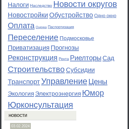
Новости округов
Налоги
Наследство
Новостройки
Обустройство
Одно окно
Оплата
Паспортизация
Оценка
Переселение
Подмосковье
Приватизация
Прогнозы
Реконструкция
Риелторы
Сад
Рента
Строительство
Субсидии
Управление
Цены
Транспорт
Юмор
Экология
Электроэнергия
Юрконсультация
НОВОСТИ
03.02.2024