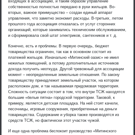
входящих в ассоциацию, и таким образом управление
собственностью полностью передано в руки жильцов. Во-
вторых, важное преимущество – создан единый аппарат
управления, что заметно экономит расходы. В-третьих, летом
прошлого года ассоциация отказалась от услуг сторонних
организаций, которые занимались техническим обслуживанием,
и сформировала свой штат электриков, сантехников и т. д.
Конечно, есть и проблемы. В первую очередь, бюджет
товарищества ограничен, так как в основном состоит из
платежей жильцов. Изначально «Митинский оазис» не имел
нежилых помещений, а потому дополнительных источников
дохода получить неоткуда. Другой тревожный для ассоциации
момент – неопределенные земельные отношения. По закону
товариществу принадлежит земельный участок, на котором
расположен дом, и так называемая придомовая территория.
Сложность ситуации состоит в том, что внутри ТСЖ находятся
большие «белые пятна» городской территории. Таковой, к
примеру, является детская площадка. На ней стоят качели,
песочницы, игровые сооружения, приобретенные на деньги
товарищества. Содержание и уборка также производятся из
средств ТСЖ, но фактически этот участок чужой.
И еще одна проблема беспокоит руководство «Митинского