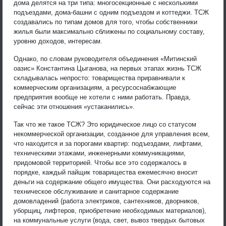
дома делятся на три типа: многосекционные с несколькими
подъездами, дома-башни с одним подъездом и коттеджи. ТСЖ
создавались по типам домов для того, чтобы собственники
жилья были максимально сближены по социальному составу,
уровню доходов, интересам.
Однако, по словам руководителя объединения «Митинский
оазис» Константина Цыганова, на первых этапах жизнь ТСЖ
складывалась непросто: товарищества приравнивали к
коммерческим организациям, а ресурсоснабжающие
предприятия вообще не хотели с ними работать. Правда,
сейчас эти отношения «устаканились».
Так что же такое ТСЖ? Это юридическое лицо со статусом
некоммерческой организации, созданное для управления всем,
что находится и за порогами квартир: подъездами, лифтами,
техническими этажами, инженерными коммуникациями,
придомовой территорией. Чтобы все это содержалось в
порядке, каждый пайщик товарищества ежемесячно вносит
деньги на содержание общего имущества. Они расходуются на
техническое обслуживание и санитарное содержание
домовладений (работа электриков, сантехников, дворников,
уборщиц, лифтеров, приобретение необходимых материалов),
на коммунальные услуги (вода, свет, вывоз твердых бытовых