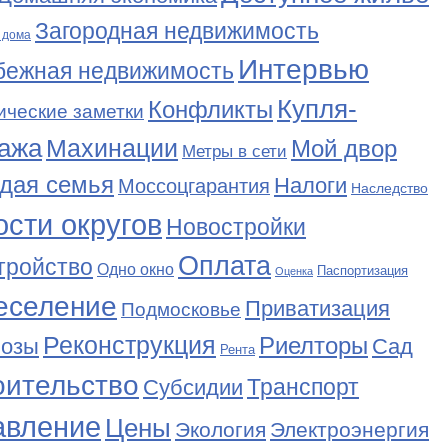
Загородная недвижимость
 дома
Интервью
бежная недвижимость
Купля-
Конфликты
ические заметки
ажа
Махинации
Мой двор
Метры в сети
дая семья
Налоги
Моссоцгарантия
Наследство
сти округов
Новостройки
Оплата
тройство
Одно окно
Паспортизация
Оценка
еселение
Приватизация
Подмосковье
Реконструкция
Риелторы
Сад
нозы
Рента
оительство
Транспорт
Субсидии
авление
Цены
Экология
Электроэнергия