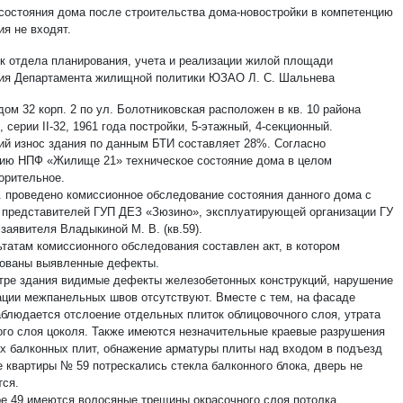
состояния дома после строительства дома-новостройки в компетенцию
ия не входят.
к отдела планирования, учета и реализации жилой площади
ия Департамента жилищной политики ЮЗАО Л. С. Шальнева
ом 32 корп. 2 по ул. Болотниковская расположен в кв. 10 района
 серии II-32, 1961 года постройки, 5-этажный, 4-секционный.
ий износ здания по данным БТИ составляет 28%. Согласно
ию НПФ «Жилище 21» техническое состояние дома в целом
орительное.
г. проведено комиссионное обследование состояния данного дома с
 представителей ГУП ДЕЗ «Зюзино», эксплуатирующей организации ГУ
заявителя Владыкиной М. В. (кв.59).
ьтатам комиссионного обследования составлен акт, в котором
ованы выявленные дефекты.
тре здания видимые дефекты железобетонных конструкций, нарушение
ации межпанельных швов отсутствуют. Вместе с тем, на фасаде
аблюдается отслоение отдельных плиток облицовочного слоя, утрата
ого слоя цоколя. Также имеются незначительные краевые разрушения
х балконных плит, обнажение арматуры плиты над входом в подъезд
е квартиры № 59 потрескались стекла балконного блока, дверь не
тся.
ре 49 имеются волосяные трещины окрасочного слоя потолка.