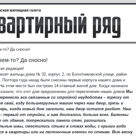
ская жилищная газета
м-то? Да сносно!
вем-то? Да сносно!
ая редакция!
окоят жильцы дома № 32, корпус 2, по Болотниковской улице, район
. Полтора года назад были снесены первые корпуса нашего дома и
 На этом месте был построен 14-этажный жилой дом. Когда начинали
 сказали, что этот дом предназначен для переселения наших домов.
Мы
перенесли все связанные со стройкой неудобства – тряску от
я свай, езду большегрузных машин через наш двор, грязь и
ерь, когда новый дом заселили, наш двор остался разбит. Наш
 – первый от стройки, и нам досталось больше всех. Балконы
 от здания, потрескались панели стен, разошлись
льные швы, сместились стыки в сливах воды, с крыши вода
ся в квартиры или на лестничные клетки по стенам. Всю весну