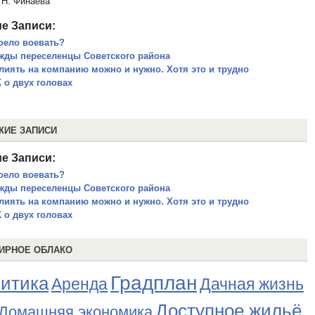
Н. Финаева
е Записи:
оело воевать?
жды переселенцы Советского района
лиять на компанию можно и нужно. Хотя это и трудно
 о двух головах
ЖИЕ ЗАПИСИ
е Записи:
оело воевать?
жды переселенцы Советского района
лиять на компанию можно и нужно. Хотя это и трудно
 о двух головах
ИРНОЕ ОБЛАКО
Градплан
итика
Аренда
Дачная жизнь
Доступное жильё
Домашняя экономика