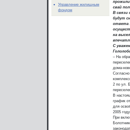
прожили 
Управление жилищным
свай пол
фондом
В связи 
будут с
ответа 
осущест
на высел
впечатле
С уважен
Гололобо
– На обра
переселе
дома-нов
Согласно
комплекс
2 по ул.
переселе
В настоя
график о
для осво
2005 году
При включ
Болотник
законода