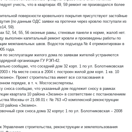
едует учесть, что в квартирах 49, 59 ремонт не производился более
чительной поверхности кровельного покрытия присутствуют застойные
здутия (по данным ОДС заявки на протечки через кровлю поступали из
14, 59).
ах 52, 54, 55, 56 оконные рамы, стеновые панели в норме, жалоб нет.
оду выполнен капитальный ремонт кровли и произведены работы по
ации межпанельных швов. Водосток подъезда № 4 отремонтирован в
05 года.
я по эксплуатации жилого дома по заявкам жителей устраняются
одрядной организации ГУ РЭП-42.
ельно сообщаю, что соседний дом 32 корп. 1 по ул. Болотниковская
2003 г. На месте сноса в 2004 г. построен жилой дом корп. 1 кв. 10
Зюзино». Проект строительства имеет все согласования в
нном порядке, в т. ч. Мосгосэкспертизы.
су сноса сообщаю, что указанный дом подлежит сносу в рамках
укции квартала 10 района «Зюзино» в соответствии с постановлением
ьства Москвы от 21.08.01 г. № 763 «О комплексной реконструкции
 10 района «Зюзино».
овочный срок сноса дома 32 корпус 1 по ул. Болотниковская – 2008
к Управления строительства, реконструкции и землепользования