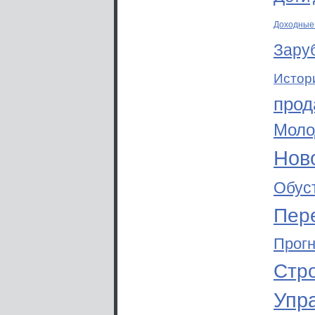
Доходные
Зару
Истор
прод
Моло
Ново
Обус
Пер
Прог
Стр
Упр