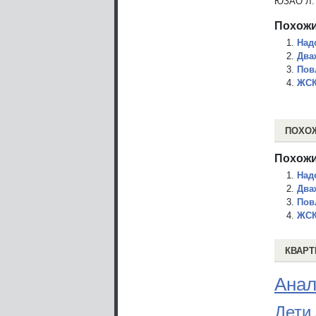
ЮЗАО Л. 
Похожи
Над
Два
Пов
ЖСК
ПОХО
Похожи
Над
Два
Пов
ЖСК
КВАРТ
Анал
Дети