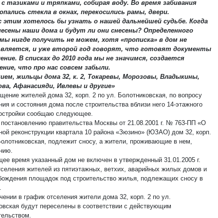
с тазиками и тряпками, собирая воду. Во время забивания
опались стекла в окнах, перекосились рамы, двери.
с этим хотелось бы узнать о нашей дальнейшей судьбе. Когда
несены наши дома и будут ли они снесены? Определенного
мы нигде получить не можем, хотя «прописка» в дом не
вляется, и уже второй год говорят, что готовят документы
ение. В списках до 2010 года мы не значимся, создается
ние, что про нас совсем забыли.
ием, жильцы дома 32, к. 2, Токаревы, Морозовы, Владыкины,
ва, Афанасияди, Ивлевы и другие»
щение жителей дома 32, корп. 2 по ул. Болотниковская, по вопросу
ния и состояния дома после строительства вблизи него 14-этажного
остройки сообщаю следующее.
 постановлению правительства Москвы от 21.08.2001 г. № 763-ПП «О
ной реконструкции квартала 10 района «Зюзино» (ЮЗАО) дом 32, корп.
 Болотниковская, подлежит сносу, а жители, проживающие в нем,
нию.
щее время указанный дом не включен в утвержденный 31.01.2005 г.
тселения жителей из пятиэтажных, ветхих, аварийных жилых домов и
бождения площадок под строительство жилья, подлежащих сносу в
.
ении в график отселения жители дома 32, корп. 2 по ул.
овская будут переселены в соответствии с действующим
тельством.