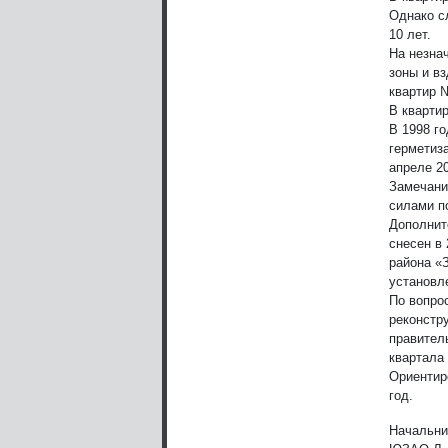
Однако сл
10 лет.
На незна
зоны и в
квартир №
В квартир
В 1998 г
герметиз
апреле 20
Замечани
силами п
Дополнит
снесен в 
района «
установле
По вопро
реконстр
правител
квартала
Ориентир
год.
Начальни