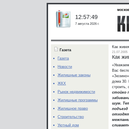
москов
12:57:49
7 августа 2026 г.
Как живе
Газета
21.07.2005
Как жи
Газета
«Уважаем
Новости
Вас бесп
Жилищные законы
«Зюзино»
дома 30.
ЖКХ
строить,
Рынок недвижимости
стойко 
забивани
Жилищные программы
шум. Теп
Жилищное право
подъезд
отходят
Строительство
межпане
сливает
Уютный дом