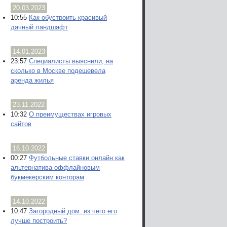
20.03.2023
10:55
Как обустроить красивый
дачный ландшафт
14.01.2023
23:57
Специалисты выяснили, на
сколько в Москве подешевела
аренда жилья
23.11.2022
10:32
О преимуществах игровых
сайтов
16.10.2022
00:27
Футбольные ставки онлайн как
альтернатива оффлайновым
букмекерским конторам
14.10.2022
10:47
Загородный дом: из чего его
лучше построить?