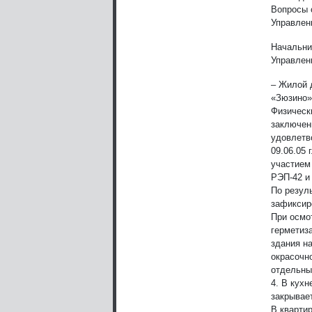
Вопросы 
Управлен
Начальни
Управлен
– Жилой д
«Зюзино»,
Физическ
заключен
удовлетв
09.06.05 
участием
РЭП-42 и 
По резул
зафиксир
При осмо
герметиз
здания н
окрасочн
отдельны
4. В кухн
закрывае
В кварти