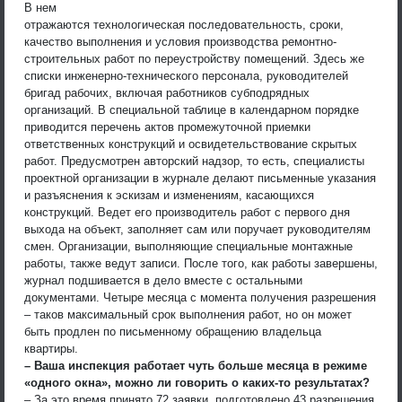
В нем
отражаются технологическая последовательность, сроки,
качество выполнения и условия производства ремонтно-
строительных работ по переустройству помещений. Здесь же
списки инженерно-технического персонала, руководителей
бригад рабочих, включая работников субподрядных
организаций. В специальной таблице в календарном порядке
приводится перечень актов промежуточной приемки
ответственных конструкций и освидетельствование скрытых
работ. Предусмотрен авторский надзор, то есть, специалисты
проектной организации в журнале делают письменные указания
и разъяснения к эскизам и изменениям, касающихся
конструкций. Ведет его производитель работ с первого дня
выхода на объект, заполняет сам или поручает руководителям
смен. Организации, выполняющие специальные монтажные
работы, также ведут записи. После того, как работы завершены,
журнал подшивается в дело вместе с остальными
документами. Четыре месяца с момента получения разрешения
– таков максимальный срок выполнения работ, но он может
быть продлен по письменному обращению владельца
квартиры.
– Ваша инспекция работает чуть больше месяца в режиме
«одного окна», можно ли говорить о каких-то результатах?
– За это время принято 72 заявки, подготовлено 43 разрешения.