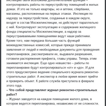
инспекцию были возложены дополнительные функции –
контролировать работы по переустройству помещений в жилых
домах. И это не только квартиры, но и аптеки, сбербанки,
магазины, расположенные на первых этажах. Инспекции по
надзору за переустройством, созданные в каждом округе,
входят в состав Мосжилинспекции, но действуют параллельно
с ней. Контролируют эксплуатацию и содержание жилищного
фонда специалисты Мосжилинспекции, а надзор за
переустраиваемыми помещениями ведут наши работники.
Кроме того, нам передана большая часть функций
межведомственных комиссий, которые прежде принимали
заявления от людей и необходимые документы для проведения
перепланировок, рассматривали их, выдавали разрешения,
готовили распоряжения префекта, главы управы. Теперь этим
занимается инспекция. Еще одно новшество – работы по
перепланировке будут контролироваться «от» и «до». И для
этого предусмотрено ведение специального журнала ремонтно-
строительных работ. А инспектор в любое время может прийти
и проверить объект. К работе служба приступила в феврале
этого года.
– Что собой представляет журнал ремонтно-строительных
работ?
– Журнал заводится на каждое помещение жилого дома, в
котором ведется перепланировка, независимо от ее сложности.