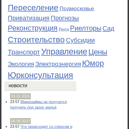
Переселение
Подмосковье
Приватизация
Прогнозы
Реконструкция
Риелторы
Сад
Рента
Строительство
Субсидии
Управление
Цены
Транспорт
Юмор
Экология
Электроэнергия
Юрконсультация
НОВОСТИ
03.02.2024
23:57
Микрозаймы не получится
получить под залог жилья
06.08.2023
23:57
Что происходит со спросом и