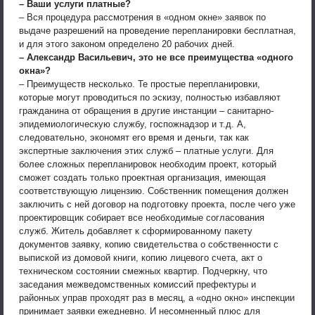
– Ваши услуги платные?
– Вся процедура рассмотрения в «одном окне» заявок по
выдаче разрешений на проведение перепланировки бесплатная,
и для этого законом определено 20 рабочих дней.
– Александр Васильевич, это не все преимущества «одного
окна»?
– Преимуществ несколько. Те простые перепланировки,
которые могут проводиться по эскизу, полностью избавляют
гражданина от обращения в другие инстанции – санитарно-
эпидемиологическую службу, госпожнадзор и т.д. А,
следовательно, экономят его время и деньги, так как
экспертные заключения этих служб – платные услуги. Для
более сложных перепланировок необходим проект, который
сможет создать только проектная организация, имеющая
соответствующую лицензию. Собственник помещения должен
заключить с ней договор на подготовку проекта, после чего уже
проектировщик собирает все необходимые согласования
служб. Житель добавляет к сформированному пакету
документов заявку, копию свидетельства о собственности с
выпиской из домовой книги, копию лицевого счета, акт о
техническом состоянии смежных квартир. Подчеркну, что
заседания межведомственных комиссий префектуры и
районных управ проходят раз в месяц, а «одно окно» инспекции
принимает заявки ежедневно. И несомненный плюс для