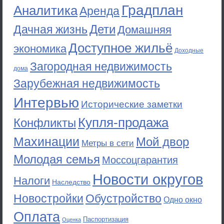
Градплан
Аналитика
Аренда
Дети
Дачная жизнь
Домашняя
Доступное жильё
экономика
Доходные
Загородная недвижимость
дома
Зарубежная недвижимость
Интервью
Исторические заметки
Купля-продажа
Конфликты
Махинации
Мой двор
Метры в сети
Молодая семья
Моссоцгарантия
Новости округов
Налоги
Наследство
Новостройки
Обустройство
Одно окно
Оплата
Паспортизация
Оценка