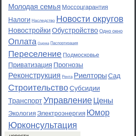
Молодая семья
Моссоцгарантия
Новости округов
Налоги
Наследство
Новостройки
Обустройство
Одно окно
Оплата
Паспортизация
Оценка
Переселение
Подмосковье
Приватизация
Прогнозы
Реконструкция
Риелторы
Сад
Рента
Строительство
Субсидии
Управление
Цены
Транспорт
Юмор
Экология
Электроэнергия
Юрконсультация