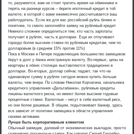
то, разумеется, вам не стоит тратить время на обменники и
терять на разнице курсов – берите ипотечный кредит в той
валюте, в которой с вами ежемесячно рассчитывается ваш
работодатель. Если же для вас российский рубль ближе и
понятнее, то смело заполняйте заявку на рублевый кредит.
Немного сложнее определиться тем, кто часть зарплаты
получает в рублях, часть в долларах. Еще их отпугивают
гораздо более высокие ставки по рублевым кредитам, чем по
долларовым (в среднем 15% против 11%).
Пока в Москве и Питере подавляющее большинство заемщиков
берут в долг у банка иностранную валюту. Во-первых, цены на
квартиры в обеих столицах выставляются традиционно в
долларах. Во-вторых, доллар сейчас падает, так что на
одинаковую сумму в рублях сегодня можно купить больше
валюты, чем вчера. По словам Николая Корчагина, начальника
кредитного управления «Дельтабанка», рублевые кредиты
лишены валютного риска, но имеют более высокие годовые
процентные ставки. Валютные – несут в себе валютный риск,
но они более дешевые. В общем, подытоживает банкир, здесь
все зависит от политики заемщика в области управления
своими активами.
Лучше быть корпоративным клиентом
Обычный заемщик, далекий от экономических выкладок, просто
сравнивает процентные ставки. Как говорит Сергей Гордейко,