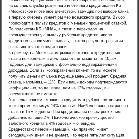
начальник службы розничного ипотечного кредитования КБ
«Московское ипотечное агентство», заемщик при выборе банка
в первую очередь узнает размер возможного кредита. Выбор
происходит в пользу кредитов с меньшей процентной ставкой.
По подсчетам КБ «МИА», в связи с переходом на
преимущественную выдачу рублевых кредитов, число
кредитных заявок уменьшилось, – таков результат развития
рынка ипотечного кредитования.
К примеру, на Московском рынке ипотечного кредитования
ставки по кредитам в долларах отсчитываются от 10,5%
годовых для заемщиков с формально подтвержденными
доходами. Если вы корпоративный клиент, то вы можете
получить деньги от банка под еще меньший процент. Средняя
ставка, напомним, – 11%. Если ваши доходы подтверждаются
неофициально, то дешевле, чем на 12% годовых, вы
рассчитывать не сможете.
А теперь сравним: ставки по кредитам в рублях составляют в
то же время минимум 14% годовых. Наиболее распространена
ставка в 15% годовых. При кредитовании новостроек к ним
добавляются еще 2%. Психологическое преимущество
валютного кредита в 4% годовых – очевидно.
Среднестатистический заемщик, как правило, живет
сегодняшним днем и не думает, что через пять лет ситуация