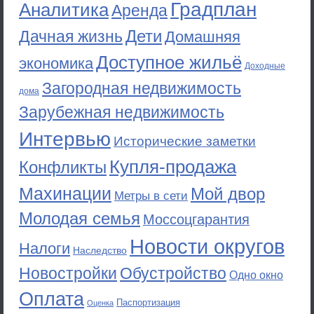
Градплан
Аналитика
Аренда
Дети
Дачная жизнь
Домашняя
Доступное жильё
экономика
Доходные
Загородная недвижимость
дома
Зарубежная недвижимость
Интервью
Исторические заметки
Купля-продажа
Конфликты
Махинации
Мой двор
Метры в сети
Молодая семья
Моссоцгарантия
Новости округов
Налоги
Наследство
Новостройки
Обустройство
Одно окно
Оплата
Паспортизация
Оценка