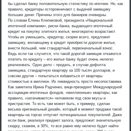
бы сделал банку положительную статистику по ипотеке. Но, как
правило, кредиторы осторожничают с выдачей заемщику
больших денег. Причины этого для банкиров очевидны.
По словам Елены Клепиковой, президента «Национальной
ипотечной компании», риски банка, выдающего ипотечный
кредит на покупку элитного жилья, многократно возрастают.
Чтобы их уменьшить, кредитор, скорее всего, предложит
заемщику, желающему в кредит приобрести дорогое жилье,
внести больший, чем стандартный, первоначальный взнос.
Ведь если так случится, что такой дорогой заемщик откажется
платить по кредиту – его жилье банку будет очень нелегко
реализовать. Одно дело – продать, в случае дефолта
заемщика, стандартную квартиру за 100 тысяч долларов, и
совсем другое – попытаться избавиться от квартиры
стоимостью в миллион. Их ликвидность просто несопоставима.
Как заметила Ирина Радченко, вице-президент Международной
ассоциации ипотечных фондов, «миллионные» квартиры, как
правило, «затачиваются» человеком под свои вкусы и
пристрастия. То есть там может быть, к примеру, сделан
весьма оригинальный дизайн, который в момент продажи такой
квартиры на торгах отпугнет потенциальных покупателей. Даже
если банк, реализуя предмет залога, предложит значительную
скидку, скажем, в 30%, то все равно ему нелегко будет найти