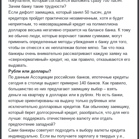
покупателя, который согласится выложить сразу 700 тысяч.
Зачем банку такие трудности?
Если дефолт заемщика, который занял 50 тысяч, для
кредитора пройдет практически незамеченным, хотя и будет
неприятным, то невозвращаемый кредит на полмиллиона
долларов весьма негативно отразится на балансе банка. К тому
же обычно люди, которые ворочают такими суммами, могут
применить определенные методы убеждения к банку для того,
чтобы он отнесся к их неплатежам более мягко. Так что пока
банкиры очень внимательно рассматривают каждую заявку на
«сверхнормативный» кредит, но, как правило, отказываются его
выдавать.
Рубли или доллары?
По данным Ассоциации российских банков, ипотечные кредиты
сегодня в столице выдают примерно 140 банков. Как правило,
большинство из них предлагают заемщику выбор – взять
деньги на квартиру в долларах или в рублях. Но есть банки,
которые ориентированы на выдачу только рублевых или
исключительно долларовых кредитов. Как обычному заемщику,
который берет долгосрочный кредит, разобраться, что для него
лучше: поддержать отечественную валюту или отдать
предпочтение западной?
Сами банкиры советуют подходить к выбору валюты кредита
индивидуально. Если вы получаете зарплату в твердых у.е.,