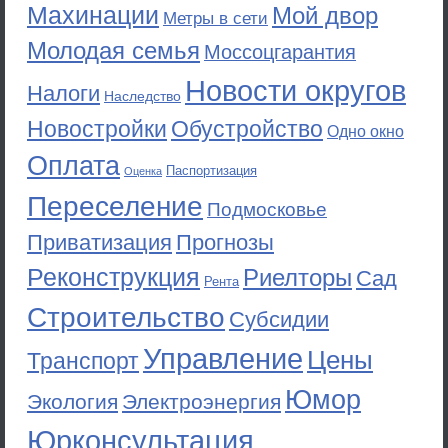
Махинации
Мой двор
Метры в сети
Молодая семья
Моссоцгарантия
Новости округов
Налоги
Наследство
Новостройки
Обустройство
Одно окно
Оплата
Паспортизация
Оценка
Переселение
Подмосковье
Приватизация
Прогнозы
Реконструкция
Риелторы
Сад
Рента
Строительство
Субсидии
Управление
Цены
Транспорт
Юмор
Экология
Электроэнергия
Юрконсультация