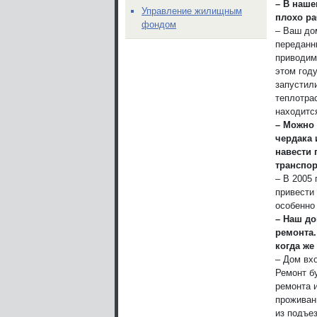
– В наше
Управление жилищным
плохо ра
фондом
– Ваш до
переданн
приводим
этом году
запустил
теплотра
находитс
– Можно 
чердака 
навести 
транспор
– В 2005
привести 
особенно
– Наш до
ремонта.
когда же
– Дом вх
Ремонт б
ремонта 
проживан
из подъез