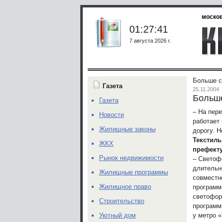
москов
01:27:41
7 августа 2026 г.
Больше с
Газета
25.11.2004
Больше
Газета
– На пер
Новости
работает
Жилищные законы
дорогу. 
Текстиль
ЖКХ
префект
Рынок недвижимости
– Светоф
длительн
Жилищные программы
совместн
Жилищное право
программ
светофор
Строительство
программ
у метро 
Уютный дом