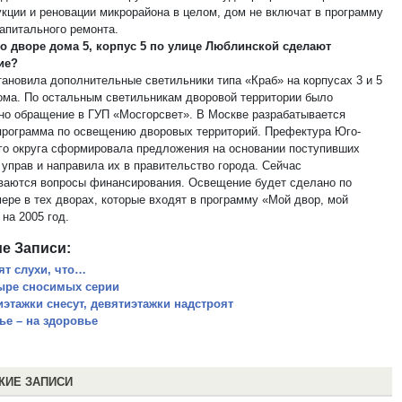
укции и реновации микрорайона в целом, дом не включат в программу
капитального ремонта.
во дворе дома 5, корпус 5 по улице Люблинской сделают
ие?
тановила дополнительные светильники типа «Краб» на корпусах 3 и 5
ома. По остальным светильникам дворовой территории было
но обращение в ГУП «Мосгорсвет». В Москве разрабатывается
программа по освещению дворовых территорий. Префектура Юго-
го округа сформировала предложения на основании поступивших
 управ и направила их в правительство города. Сейчас
ваются вопросы финансирования. Освещение будет сделано по
мере в тех дворах, которые входят в программу «Мой двор, мой
на 2005 год.
е Записи:
ят слухи, что…
ыре сносимых серии
иэтажки снесут, девятиэтажки надстроят
ье – на здоровье
ЖИЕ ЗАПИСИ