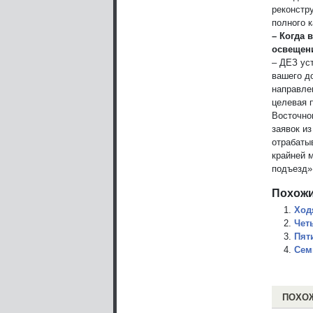
реконстр
полного 
– Когда 
освещен
– ДЕЗ ус
вашего д
направле
целевая 
Восточно
заявок из
отрабаты
крайней 
подъезд» 
Похожи
Ход
Чет
Пят
Сем
ПОХО