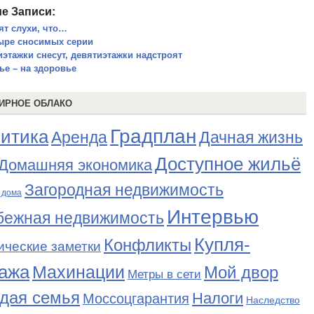
е Записи:
ят слухи, что…
ыре сносимых серии
иэтажки снесут, девятиэтажки надстроят
ье – на здоровье
ИРНОЕ ОБЛАКО
Градплан
итика
Аренда
Дачная жизнь
Доступное жильё
Домашняя экономика
Загородная недвижимость
 дома
Интервью
бежная недвижимость
Купля-
Конфликты
ические заметки
ажа
Махинации
Мой двор
Метры в сети
дая семья
Налоги
Моссоцгарантия
Наследство