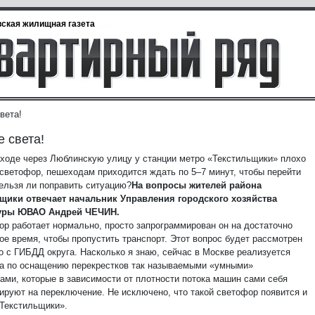
ская жилищная газета
вета!
 света!
еходе через Люблинскую улицу у станции метро «Текстильщики» плохо
 светофор, пешеходам приходится ждать по 5–7 минут, чтобы перейти
Нельзя ли поправить ситуацию?
На вопросы жителей района
щики отвечает начальник Управления городского хозяйства
уры ЮВАО Андрей ЧЕЧИН.
ор работает нормально, просто запрограммирован он на достаточно
ое время, чтобы пропустить транспорт. Этот вопрос будет рассмотрен
о с ГИБДД округа. Насколько я знаю, сейчас в Москве реализуется
а по оснащению перекрестков так называемыми «умными»
ами, которые в зависимости от плотности потока машин сами себя
ируют на переключение. Не исключено, что такой светофор появится и
«Текстильщики».