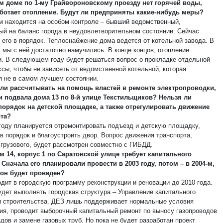
м доме по 1-му Грайвороновскому проезду нет горячей воды,
ботает отопление. Будут ли предприняты какие-нибудь меры?
м находится на особом контроле – бывший ведомственный,
ый на баланс города в неудовлетворительном состоянии. Сейчас
 его в порядок. Теплоснабжение дома ведется от котельной завода. В
 мы с ней достаточно намучились. В конце концов, отопление
и. В следующем году будет решаться вопрос о прокладке отдельной
ссы, чтобы не зависеть от ведомственной котельной, которая
я не в самом лучшем состоянии.
ли рассчитывать на помощь властей в ремонте электропроводки,
и подвала дома 13 по 8-й улице Текстильщиков? Нельзя ли
порядок на детской площадке, а также отрегулировать движение
та?
 году планируется отремонтировать подъезд и детскую площадку,
в порядок и благоустроить двор. Вопрос движения транспорта,
 грузового, будет рассмотрен совместно с ГИБДД.
м 14, корпус 1 по Саратовской улице требует капитального
 Сначала его планировали провести в 2003 году, потом – в 2004-м,
 он будет проведен?
одит в городскую программу реконструкции и реновации до 2010 года.
удет выполнять городская структура – Управление капитального
и строительства. ДЕЗ лишь поддерживает нормальные условия
ия, проводит выборочный капитальный ремонт по выносу газопроводов
дов и замене газовых труб. Но пока не будет разработан проект