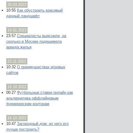
20.03.2023
10:55
Как обустроить красивый
дачный ландшафт
14.01.2023
23:57
Специалисты выяснили, на
сколько в Москве подешевела
аренда жилья
23.11.2022
10:32
О преимуществах игровых
сайтов
16.10.2022
00:27
Футбольные ставки онлайн как
альтернатива оффлайновым
букмекерским конторам
14.10.2022
10:47
Загородный дом: из чего его
лучше построить?