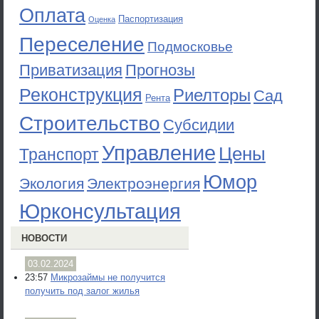
Оплата
Паспортизация
Оценка
Переселение
Подмосковье
Приватизация
Прогнозы
Реконструкция
Риелторы
Сад
Рента
Строительство
Субсидии
Управление
Цены
Транспорт
Юмор
Экология
Электроэнергия
Юрконсультация
НОВОСТИ
03.02.2024
23:57
Микрозаймы не получится
получить под залог жилья