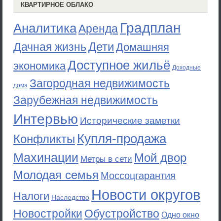
КВАРТИРНОЕ ОБЛАКО
Градплан
Аналитика
Аренда
Дети
Дачная жизнь
Домашняя
Доступное жильё
экономика
Доходные
Загородная недвижимость
дома
Зарубежная недвижимость
Интервью
Исторические заметки
Купля-продажа
Конфликты
Махинации
Мой двор
Метры в сети
Молодая семья
Моссоцгарантия
Новости округов
Налоги
Наследство
Новостройки
Обустройство
Одно окно