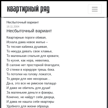
Несбыточный вариант
18.11.2004
Несбыточный вариант
Квартирные пороги обивая,
Искала дама новое жилье –
То тесная кабинка душевая,
То некуда девать свое хламье,
То маленькая спальня для кровати,
То кухня, как нора, невелика,
В салоне нет просторной благодати,
О стенки в коридоре трешь бока.
То потолки на голову ложатся,
То двери для нее нехороши…
Да-а, это все не римское палаццо
И даже не обитель для души!
За маленькие деньги и факиры,
Конечно, не найдут себе дворца,
И дама не нашла себе квартиры
Удобного для жизни образца.