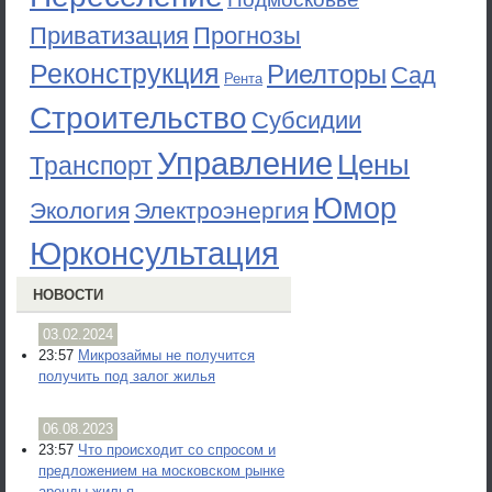
Приватизация
Прогнозы
Реконструкция
Риелторы
Сад
Рента
Строительство
Субсидии
Управление
Цены
Транспорт
Юмор
Экология
Электроэнергия
Юрконсультация
НОВОСТИ
03.02.2024
23:57
Микрозаймы не получится
получить под залог жилья
06.08.2023
23:57
Что происходит со спросом и
предложением на московском рынке
аренды жилья