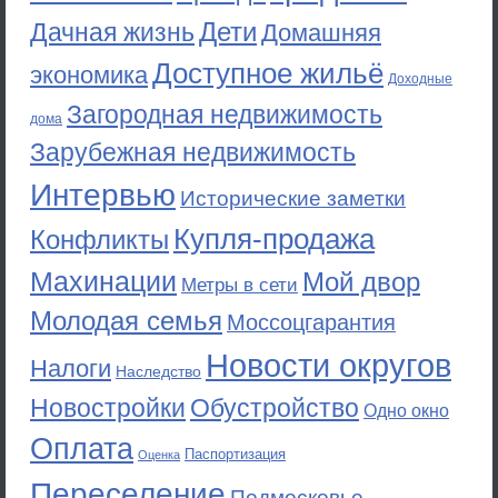
Дети
Дачная жизнь
Домашняя
Доступное жильё
экономика
Доходные
Загородная недвижимость
дома
Зарубежная недвижимость
Интервью
Исторические заметки
Купля-продажа
Конфликты
Махинации
Мой двор
Метры в сети
Молодая семья
Моссоцгарантия
Новости округов
Налоги
Наследство
Новостройки
Обустройство
Одно окно
Оплата
Паспортизация
Оценка
Переселение
Подмосковье