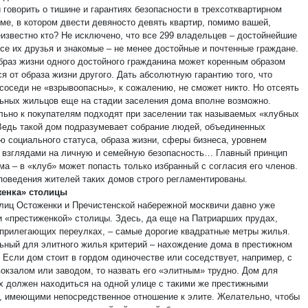
 говорить о тишине и гарантиях безопасности в трехсотквартирном
ме, в котором двести девяносто девять квартир, помимо вашей,
еизвестно кто? Не исключено, что все 299 владельцев – достойнейшие
все их друзья и знакомые – не менее достойные и почтенные граждане.
браз жизни одного достойного гражданина может коренным образом
я от образа жизни другого. Дать абсолютную гарантию того, что
соседи не «взрывоопасны», к сожалению, не сможет никто. Но отсеять
ьных жильцов еще на стадии заселения дома вполне возможно.
льно к покупателям подходят при заселении так называемых «клубных
Ведь такой дом подразумевает собрание людей, объединенных
ю социального статуса, образа жизни, сферы бизнеса, уровнем
, взглядами на личную и семейную безопасность… Главный принцип
ма – в «клуб» может попасть только избранный с согласия его членов.
поведения жителей таких домов строго регламентированы.
женка» столицы
лиц Остоженки и Пречистенской набережной москвичи давно уже
и «престиженкой» столицы. Здесь, да еще на Патриарших прудах,
 прилегающих переулках, – самые дорогие квадратные метры жилья.
ьный для элитного жилья критерий – нахождение дома в престижном
 Если дом стоит в гордом одиночестве или соседствует, например, с
вокзалом или заводом, то назвать его «элитным» трудно. Дом для
х должен находиться на одной улице с такими же престижными
, имеющими непосредственное отношение к элите. Желательно, чтобы