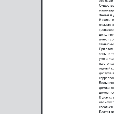
это были 
Существе
малоквар
Зачем в
В больши
помимо к
тренажер
дополнит
имеют со
теннисных
При этом
зоны, в 
уже в хо
на стенах
одетый ко
доступа 
корреспон
Большинс
домашнег
домов по
В домах 
что «мус
касаться
Платят з