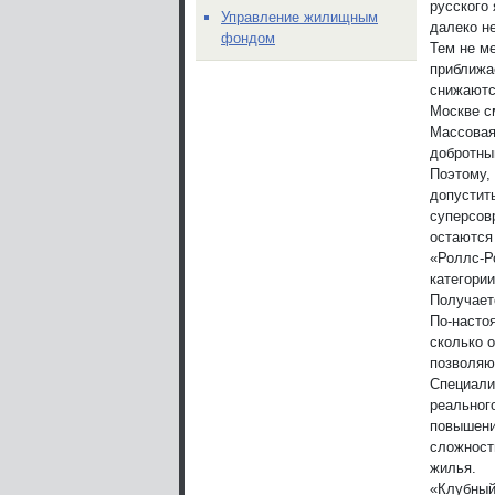
русского 
Управление жилищным
далеко н
фондом
Тем не м
приближа
снижаются
Москве с
Массовая
добротны
Поэтому,
допустит
суперсов
остаются
«Роллс-Р
категори
Получает
По-насто
сколько о
позволяю
Специали
реальног
повышени
сложност
жилья.
«Клубный