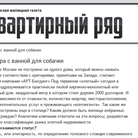
ская жилищная газета
 с ванной для собачки
ра с ванной для собачки
 в Москве не построено ни одного дома, который можно назвать
в соответствии с критериями, принятыми на Западе, считают
и компании «АРТ-Билдинг».
Под термином «элитный» сегодня в
подразумевается практически любой кирпично-монолитный или
ый дом, квадратный метр в котором стоит дороже 2000 долларов. И
зависимости от этажности, количества квартир, месторасположения,
ополнительных услуг и проживающего «контингента». Так какие же
построены еще в столице? Каким должно быть жилище избранных
граждан? Аналитики компании ответили на эти вопросы, разработав
ю классификацию рынка элитной недвижимости.
скажается статус?
ь, или элитарность, по определению толкового словаря современного