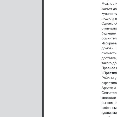
Можно ли
жилом до
купили н
люди, а 
Однако о
отличатьс
будущие 
сомнител
Избирате
домов». 
схожесть
достатка
такого до
Правила 
«Прести
Районы у
окрестил
Арбате и
Обязател
квартале.
рынком, 
избранны
зданиями