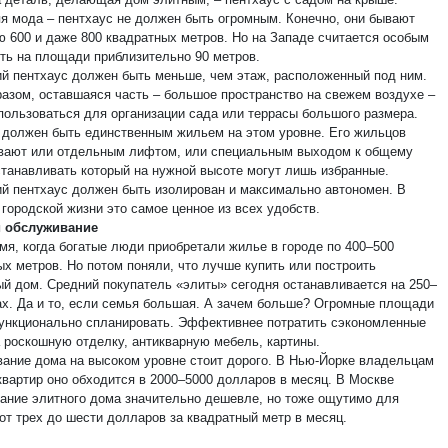
я мода – пентхаус не должен быть огромным. Конечно, они бывают
 600 и даже 800 квадратных метров. Но на Западе считается особым
ть на площади приблизительно 90 метров.
й пентхаус должен быть меньше, чем этаж, расположенный под ним.
разом, оставшаяся часть – большое пространство на свежем воздухе –
пользоваться для организации сада или террасы большого размера.
 должен быть единственным жильем на этом уровне. Его жильцов
вают или отдельным лифтом, или специальным выходом к общему
станавливать который на нужной высоте могут лишь избранные.
й пентхаус должен быть изолирован и максимально автономен. В
городской жизни это самое ценное из всех удобств.
и обслуживание
мя, когда богатые люди приобретали жилье в городе по 400–500
ых метров. Но потом поняли, что лучше купить или построить
ый дом. Средний покупатель «элиты» сегодня останавливается на 250–
ах. Да и то, если семья большая. А зачем больше? Огромные площади
ункционально спланировать. Эффективнее потратить сэкономленные
а роскошную отделку, антикварную мебель, картины.
ание дома на высоком уровне стоит дорого. В Нью-Йорке владельцам
квартир оно обходится в 2000–5000 долларов в месяц. В Москве
ание элитного дома значительно дешевле, но тоже ощутимо для
от трех до шести долларов за квадратный метр в месяц.