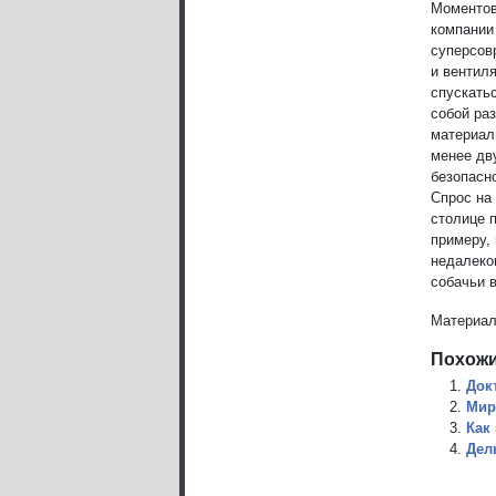
Моментов
компании
суперсов
и вентил
спускать
собой ра
материал
менее дв
безопасн
Спрос на
столице 
примеру, 
недалеко
собачьи 
Материал
Похожи
Док
Мир
Как
Дел