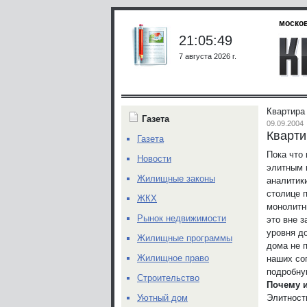
москов
21:05:49
7 августа 2026 г.
Квартира
Газета
09.09.2004
Кварти
Газета
Пока что
Новости
элитным 
Жилищные законы
аналитик
столице 
ЖКХ
монолитн
Рынок недвижимости
это вне 
уровня д
Жилищные программы
дома не 
Жилищное право
наших со
подробну
Строительство
Почему и
Элитност
Уютный дом