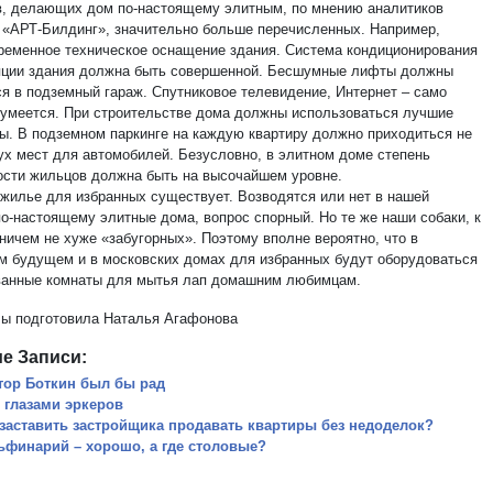
, делающих дом по-настоящему элитным, по мнению аналитиков
 «АРТ-Билдинг», значительно больше перечисленных. Например,
ременное техническое оснащение здания. Система кондиционирования
яции здания должна быть совершенной. Бесшумные лифты должны
ся в подземный гараж. Спутниковое телевидение, Интернет – само
зумеется. При строительстве дома должны использоваться лучшие
ы. В подземном паркинге на каждую квартиру должно приходиться не
ух мест для автомобилей. Безусловно, в элитном доме степень
ости жильцов должна быть на высочайшем уровне.
 жилье для избранных существует. Возводятся или нет в нашей
по-настоящему элитные дома, вопрос спорный. Но те же наши собаки, к
ничем не хуже «забугорных». Поэтому вполне вероятно, что в
м будущем и в московских домах для избранных будут оборудоваться
ванные комнаты для мытья лап домашним любимцам.
ы подготовила Наталья Агафонова
е Записи:
тор Боткин был бы рад
 глазами эркеров
 заставить застройщика продавать квартиры без недоделок?
ьфинарий – хорошо, а где столовые?