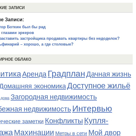
ЖИЕ ЗАПИСИ
е Записи:
тор Боткин был бы рад
 глазами эркеров
 заставить застройщика продавать квартиры без недоделок?
ьфинарий – хорошо, а где столовые?
ИРНОЕ ОБЛАКО
Градплан
итика
Аренда
Дачная жизнь
Доступное жильё
Домашняя экономика
Загородная недвижимость
 дома
Интервью
бежная недвижимость
Купля-
Конфликты
ические заметки
ажа
Махинации
Мой двор
Метры в сети