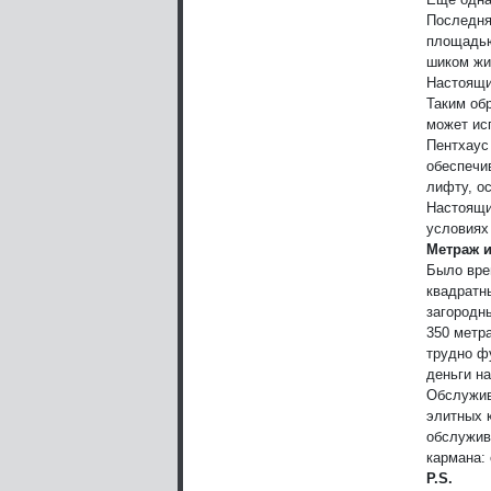
Последня
площадью
шиком жи
Настоящи
Таким об
может ис
Пентхаус
обеспечи
лифту, о
Настоящи
условиях 
Метраж 
Было вре
квадратн
загородн
350 метр
трудно ф
деньги н
Обслужив
элитных 
обслужив
кармана: 
P.S.