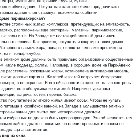
театры, музеи или, на крайний случай, бутики.
нен и облик здания. Покупатели элитного жилья предпочитают
тирные здания «под старину», похожие на особняки.
 доме парикмахерская?
нстве столичных жилых комплексов, претендующих на элитарность,
вартир, расположены еще рестораны, магазины, парикмахерские,
ные залы и т.п. На Западе же настоящий элитный дом лишен
ельного сервиса. Как правило, покупатели квартир в таких домах
бственного парикмахера, повара, являются членами престижных
, яхт-, гольф-клубов.
 в элитном доме должны быть правильно организованы общественные
том числе подъезд, холлы. Например, в хорошем доме на Парк-Авеню
лле расстелены роскошные ковры, установлена антикварная мебель,
 висят дорогие картины. Жителей и гостей встречает безупречно
нсьерж, а не охранник. В его обязанности входит не только контроль
в здание, но и обслуживание жителей. Например, доставка
денции, встреча гостей, перенос багажа.
тво покупателей элитного жилья имеют собак. Чтобы не купать
о питомца в хозяйской ванной, на Западе в большинстве элитных
строены ванны для мытья лап четвероногим друзьям.
для избранных не должно быть мусоропроводов. Это объясняется тем,
орные» заботы должны ложиться на плечи горничных и совсем не
 владельца апартаментов.
а вид из окна