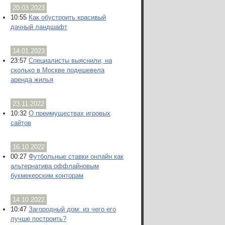
20.03.2023
10:55
Как обустроить красивый
дачный ландшафт
14.01.2023
23:57
Специалисты выяснили, на
сколько в Москве подешевела
аренда жилья
23.11.2022
10:32
О преимуществах игровых
сайтов
16.10.2022
00:27
Футбольные ставки онлайн как
альтернатива оффлайновым
букмекерским конторам
14.10.2022
10:47
Загородный дом: из чего его
лучше построить?