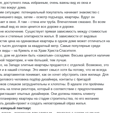
я, доступного лишь избранным, очень важны вид из окна и
ство вокруг дома.
им ситуацию: потенциальный покупатель начинает знакомство с
внешнего вида, затем – осмотр подъезда, квартиры. Вдруг он
ет в окно. А там – стена или труба. Впечатление смазано. Во всем
сивый вид из окон ценится все дороже и дороже.
 не исключение. Существует прямая зависимость между стоимостью
окон и степенью элитарности жилья. В зависимости от видовых
истик цена на одинаковые квартиры в одном доме может отличаться на
о тысяч долларов за квадратный метр. Самые популярные среди
х виды – на Кремль и на Храм Христа-Спасителя.
го, дом не должен быть «зажатым» соседями. Весьма ценится наличие
ной территории, и чем большей, тем лучше.
го, на Западе элитные квартиры продаются с отделкой. Возможно, это
 и в нашей столице. Это имеет смысл хотя бы потому, что не всегда
ль апартаментов понимает, как он хочет обустроить свое жилище. Для
делового человека подбор дизайнера, контакты с бригадой
иков слишком затруднительны и хлопотны. В идеале эти проблемы
ечь на плечи риэлтора, который в соответствии с предпочтениями
приглашает опытных дизайнеров. Они должны помочь клиенту
 планировку квартиры на стадии строительства, по его желанию
ать дизайн-проект и создать неповторимый образ жилья.
 изящный пентхаус
 деталь, делающая дом элитным, – пентхаус с садом на крыше.