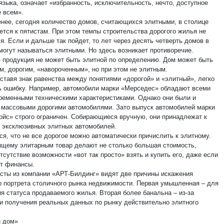
языка, означает «избранность, исключительность, нечто, доступное
е всем».
енее, сегодня количество домов, считающихся элитными, в столице
ется к пятистам. При этом темпы строительства дорогого жилья не
. Если и дальше так пойдет, то лет через десять четверть домов в
могут называться элитными. Но здесь возникает противоречие.
 продукция не может быть элитной по определению. Дом может быть
м, дорогим, «навороченным», но при этом не элитным.
 ставя знак равенства между понятиями «дорогой» и «элитный», легко
ь ошибку. Например, автомобили марки «Мерседес» обладают всеми
ременными техническими характеристиками. Однако они были и
 массовыми дорогими автомобилями. Зато выпуск автомобилей марки
ойс» строго ограничен. Собирающиеся вручную, они принадлежат к
и эксклюзивных элитных автомобилей.
ся, что не все дорогое можно автоматически причислить к элитному.
ящему элитарным товар делают не столько большая стоимость,
тсутствие возможности «вот так просто» взять и купить его, даже если
т финансы.
сты из компании «АРТ-Билдинг» видят две причины искажения
о портрета столичного рынка недвижимости. Первая умышленная – для
я статуса продаваемого жилья. Вторая более банальна – из-за
и получения реальных данных по рынку действительно элитного
 дом»