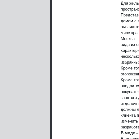
Для жиль
простран
Представ
домом с 
выглядыва
мире кра
Москва –
вида из 
характер
нескольк
избранны
Кроме то
огорожен
Кроме то
внедрится
покупате
занятого 
отделочн
должны л
клиента 
изменить
разработ
В моде –
Еще одна