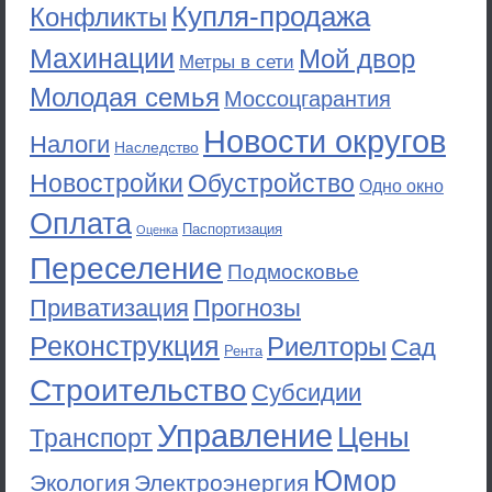
Купля-продажа
Конфликты
Махинации
Мой двор
Метры в сети
Молодая семья
Моссоцгарантия
Новости округов
Налоги
Наследство
Новостройки
Обустройство
Одно окно
Оплата
Паспортизация
Оценка
Переселение
Подмосковье
Приватизация
Прогнозы
Реконструкция
Риелторы
Сад
Рента
Строительство
Субсидии
Управление
Цены
Транспорт
Юмор
Экология
Электроэнергия