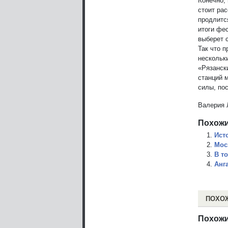
Конечно,
стоит ра
продлитс
итоги фе
выберет 
Так что 
нескольк
«Рязанск
станций 
силы, по
Валерия 
Похожи
Ист
Мос
В т
Анг
ПОХО
Похожи