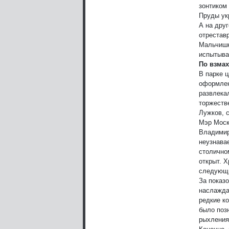
зонтиком 
Пруды ук
А на дру
отрестав
Мальчишк
испытывал
По взма
В парке 
оформлен
развлека
торжеств
Лужков, 
Мэр Моск
Владимир
неузнава
столично
открыт. 
следующи
За показ
наслажда
редкие к
было поз
рыхления