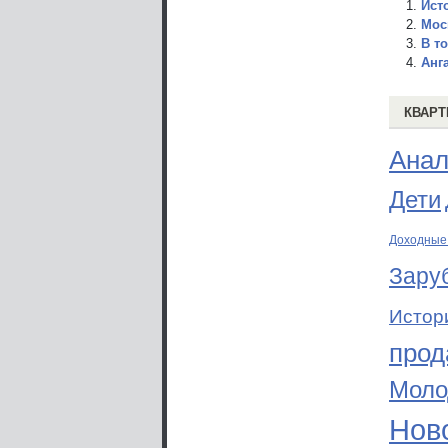
Ист
Мос
В т
Анг
КВАРТ
Анал
Дети
Доходные
Зару
Истор
прод
Моло
Ново