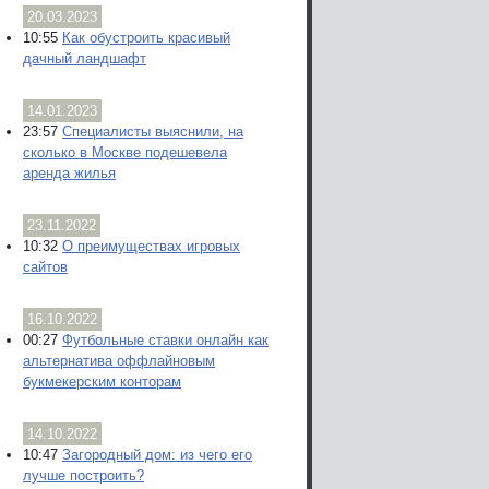
20.03.2023
10:55
Как обустроить красивый
дачный ландшафт
14.01.2023
23:57
Специалисты выяснили, на
сколько в Москве подешевела
аренда жилья
23.11.2022
10:32
О преимуществах игровых
сайтов
16.10.2022
00:27
Футбольные ставки онлайн как
альтернатива оффлайновым
букмекерским конторам
14.10.2022
10:47
Загородный дом: из чего его
лучше построить?