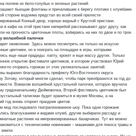
на поляне из бело-голубых и зеленых растений.
рашают бьющие фонтаны и причалившие к берегу плотики с клумбами.
гой стороне водоема предстал во всей своей прелести
рированный Конный двор, хорошо видный с Круглой пристани.
и в кафе на этой пристани наперебой рассказывают друг другу, как
и на прочность цветочные плоты, взбираясь на них по двое и по трое.
ху волшебной палочки
царит оживление. Здесь можно посмотреть не только на искусно
ные цветники, но и поиграть на площадке в игры, которыми
лись еще наши прадеды: лапту, крокет и еще массу других. Только
енное открытие фестиваля цветников, в котором участвовал Юрий
смогло оторвать горожан от этих увлекательных занятий.
вы выразил благодарность префекту Юго-Восточного округа
у Зотову, который многое сделал, чтобы парк преобразился за год до
емости. Взмахом волшебной хрустальной палочки, которую вручила
му градоначальнику Дюймовочка, Второй фестиваль цветников был
Хрустальный талисман будет храниться в музее Москвы, а на
й год вновь откроет праздник цветов.
ом мод последовало театрализованное шоу. Пока одни горожане
лись благоуханием и видами клумб, другие выбирали рассаду и
омнатные растения на импровизированных базарчиках. Тут же можно
накомиться с техническими новинками – машинами для покоса травы и
 земли.