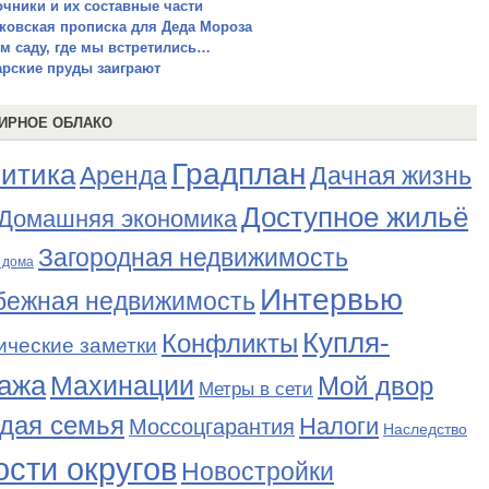
очники и их составные части
ковская прописка для Деда Мороза
ом саду, где мы встретились…
арские пруды заиграют
ИРНОЕ ОБЛАКО
Градплан
итика
Аренда
Дачная жизнь
Доступное жильё
Домашняя экономика
Загородная недвижимость
 дома
Интервью
бежная недвижимость
Купля-
Конфликты
ические заметки
ажа
Махинации
Мой двор
Метры в сети
дая семья
Налоги
Моссоцгарантия
Наследство
сти округов
Новостройки