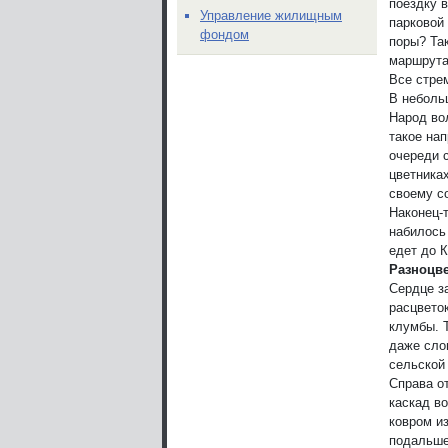
поездку 
Управление жилищным
парковой
фондом
поры? Та
маршрута
Все стре
В неболь
Народ во
такое на
очереди с
цветниках
своему с
Наконец-
набилось
едет до 
Разноцв
Сердце з
расцвето
клумбы. Т
даже сло
сельской 
Справа от
каскад в
ковром из
подальше