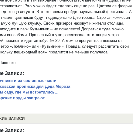
 не все смогли в эти выходные полюбоваться цветочным чудом. Но не
сстраиваться! Это можно будет сделать еще не раз. Цветочная феерия
я до конца августа. В то же время пройдет музыкальный фестиваль. А
стиваля цветников будут подведены ко Дню города. Строгая комиссия
самую лучшую клумбу. Своих призеров назовут и жители столицы.
приходите в парк Кузьминки – не пожалеете! Добраться туда можно
ими способами. Про первый я уже рассказала: от станции метро
ий проспект» идет автобус № 29. А можно прогуляться пешком от
метро «Люблино» или «Кузьминки». Правда, следует рассчитать свои
скольку пешеходный вояж продлится не меньше получаса.
Лященко
е Записи:
очники и их составные части
ковская прописка для Деда Мороза
ом саду, где мы встретились…
арские пруды заиграют
ЖИЕ ЗАПИСИ
е Записи: