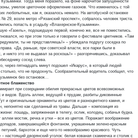
в Кузьминки. Тогда меня поразило, на фоне нарочитой запущенности
 зоны, умелое цветочное оформление газонов. Что изменилось с той
ких любопытных, как я, оказалось немало. На автобусной остановке
 № 29, возле метро «Рязанский проспект», собралось человек триста.
мились попасть в усадьбу «Влахернское-Кузьминки».
шую «Газель», подошедшую первой, конечно же, все не поместились.
лновался, но при этом только и говорили о фестивале цветников. «Там
придумали, ты не представляешь!» – убеждала подругу соседка по
права. «Да, раньше, при советской власти, все парки были в
, и никто это не выдавал за роскошь!» – разгорячившись, доказывал
обеседнику сосед слева.
то, через пятнадцать минут подошел «Икарус», в который людей
 столько, что не продохнуть. Сообразительный водитель сообщил, что
Кузьминок без остановок…
етное блаженство
амирает при созерцании обилия прекрасных цветов всевозможных
к и видов. Вдоль аллеи, ведущей к прудам, разбиты диковинные
ут и оригинальные орнаменты из цветов и разноцветного камня, и
н, непонятно как сделанный из травы. Дальше – композиция из
жизни: лошадь, запряженная в телегу, ослик, колодец, собачья будка.
 аллеи мостик, речка и утки – все из цветов. Поражает воображение
одопадов, завершающийся фонтаном, украшенным зелено-красным
 петуний, бархоток и еще чего-то невообразимо красивого. Чуть
 – настоящий дворянский уголок: белая кованая скамеечка и столик с