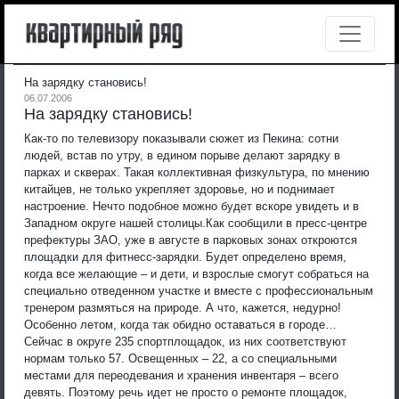
На зарядку становись!
06.07.2006
На зарядку становись!
Как-то по телевизору показывали сюжет из Пекина: сотни
людей, встав по утру, в едином порыве делают зарядку в
парках и скверах. Такая коллективная физкультура, по мнению
китайцев, не только укрепляет здоровье, но и поднимает
настроение. Нечто подобное можно будет вскоре увидеть и в
Западном округе нашей столицы.
Как сообщили в пресс-центре
префектуры ЗАО, уже в августе в парковых зонах откроются
площадки для фитнесс-зарядки. Будет определено время,
когда все желающие – и дети, и взрослые смогут собраться на
специально отведенном участке и вместе с профессиональным
тренером размяться на природе. А что, кажется, недурно!
Особенно летом, когда так обидно оставаться в городе…
Сейчас в округе 235 спортплощадок, из них соответствуют
нормам только 57. Освещенных – 22, а со специальными
местами для переодевания и хранения инвентаря – всего
девять. Поэтому речь идет не просто о ремонте площадок,