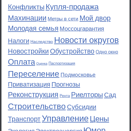
Купля-продажа
Конфликты
Махинации
Мой двор
Метры в сети
Молодая семья
Моссоцгарантия
Новости округов
Налоги
Наследство
Новостройки
Обустройство
Одно окно
Оплата
Паспортизация
Оценка
Переселение
Подмосковье
Приватизация
Прогнозы
Реконструкция
Риелторы
Сад
Рента
Строительство
Субсидии
Управление
Цены
Транспорт
Юмор
Экология