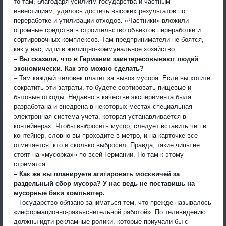
то там, благодаря усилиям государства и частным
инвестициям, удалось достичь высоких результатов по
переработке и утилизации отходов. «Частники» вложили
огромные средства в строительство объектов переработки и
сортировочных комплексов. Там предприниматели не боятся,
как у нас, идти в жилищно-коммунальное хозяйство.
– Вы сказали, что в Германии заинтересовывают людей
экономически. Как это можно сделать?
– Там каждый человек платит за вывоз мусора. Если вы хотите
сократить эти затраты, то будете сортировать пищевые и
бытовые отходы. Недавно в качестве эксперимента была
разработана и внедрена в некоторых местах специальная
электронная система учета, которая устанавливается в
контейнерах. Чтобы выбросить мусор, следует вставить чип в
контейнер, словно вы проходите в метро, и на карточке все
отмечается: кто и сколько выбросил. Правда, такие чипы не
стоят на «мусорках» по всей Германии. Но там к этому
стремятся.
– Как же вы планируете агитировать москвичей за
раздельный сбор мусора? У нас ведь не поставишь на
мусорные баки компьютер.
– Государство обязано заниматься тем, что прежде называлось
«информационно-разъяснительной работой». По телевидению
должны идти рекламные ролики, которые приучали бы с