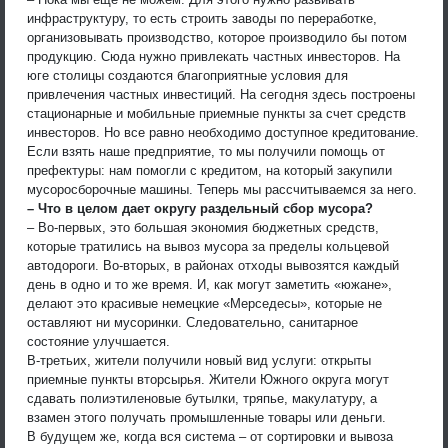
инфраструктуру, то есть строить заводы по переработке,
организовывать производство, которое производило бы потом
продукцию. Сюда нужно привлекать частных инвесторов. На
юге столицы создаются благоприятные условия для
привлечения частных инвестиций. На сегодня здесь построены
стационарные и мобильные приемные пункты за счет средств
инвесторов. Но все равно необходимо доступное кредитование.
Если взять наше предприятие, то мы получили помощь от
префектуры: нам помогли с кредитом, на который закупили
мусоросборочные машины. Теперь мы рассчитываемся за него.
– Что в целом дает округу раздельный сбор мусора?
– Во-первых, это большая экономия бюджетных средств,
которые тратились на вывоз мусора за пределы кольцевой
автодороги. Во-вторых, в районах отходы вывозятся каждый
день в одно и то же время. И, как могут заметить «южане»,
делают это красивые немецкие «Мерседесы», которые не
оставляют ни мусоринки. Следовательно, санитарное
состояние улучшается.
В-третьих, жители получили новый вид услуги: открыты
приемные пункты вторсырья. Жители Южного округа могут
сдавать полиэтиленовые бутылки, тряпье, макулатуру, а
взамен этого получать промышленные товары или деньги.
В будущем же, когда вся система – от сортировки и вывоза