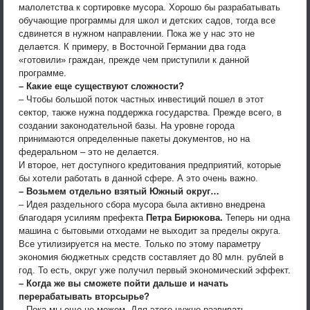
малолетства к сортировке мусора. Хорошо бы разрабатывать
обучающие программы для школ и детских садов, тогда все
сдвинется в нужном направлении. Пока же у нас это не
делается. К примеру, в Восточной Германии два года
«готовили» граждан, прежде чем приступили к данной
программе.
– Какие еще существуют сложности?
– Чтобы большой поток частных инвестиций пошел в этот
сектор, также нужна поддержка государства. Прежде всего, в
создании законодательной базы. На уровне города
принимаются определенные пакеты документов, но на
федеральном – это не делается.
И второе, нет доступного кредитования предприятий, которые
бы хотели работать в данной сфере. А это очень важно.
– Возьмем отдельно взятый Южный округ…
– Идея раздельного сбора мусора была активно внедрена
благодаря усилиям префекта
Петра Бирюкова.
Теперь ни одна
машина с бытовыми отходами не выходит за пределы округа.
Все утилизируется на месте. Только по этому параметру
экономия бюджетных средств составляет до 80 млн. рублей в
год. То есть, округ уже получил первый экономический эффект.
– Когда же вы сможете пойти дальше и начать
перерабатывать вторсырье?
– Пока мы еще не можем. Для этого нужно развивать