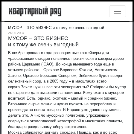
МУСОР – ЭТО БИЗНЕС и к тому же очень выгодный
24.06.2004
МУСОР – ЭТО БИЗНЕС
и к тому же очень выгодный
В ноябре прошлого года разноцветные контейнеры для
«расфасовки» отходов появились практически в каждом дворе
района Царицыно (ЮАО). До конца нынешнего года еще в
четырех районах – Орехове-Борисове Южном, Нагатинском
Затоне, Орехове-Борисове Северном, Зябликове будет введен
селективный сбор, а в 2005 году – в масштабах всего
округа.
Зачем нужны все эти эксперименты? Собирали бы мусор
по старинке да и вывозили на полигоны. Кому охота с мусором
возиться! Есть, однако, охотник – малый и средний бизнес.
Вторичное сырье можно и нужно пускать на переработку и
производство новых товаров. В Европе уже давно научились
делать это. А число мусорных полигонов, угрожающих
обернуться экологической катастрофой в масштабах планеты,
благодаря раздельному сбору сократилось.
Москва собирается догнать соседей. Правда, как и во всех