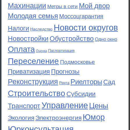
Махинации
Мой двор
Метры в сети
Молодая семья
Моссоцгарантия
Новости округов
Налоги
Наследство
Новостройки
Обустройство
Одно окно
Оплата
Паспортизация
Оценка
Переселение
Подмосковье
Приватизация
Прогнозы
Реконструкция
Риелторы
Сад
Рента
Строительство
Субсидии
Управление
Цены
Транспорт
Юмор
Экология
Электроэнергия
Юрконсультация