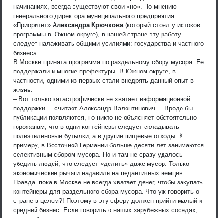
начинаниях, всегда существуют свои «но». По мнению
генерального директора муниципального предприятия
«Приоритет»
Александра Крючкова
(который стоял у истоков
программы в Южном округе), в нашей стране эту работу
следует налаживать общими усилиями: государства и частного
бизнеса.
В Москве принята программа по раздельному сбору мусора. Ее
поддержали и многие префектуры. В Южном округе, в
частности, одними из первых стали внедрять данный опыт в
жизнь.
– Вот только катастрофически не хватает информационной
поддержки. – считает Александр Валентинович. – Вроде бы
публикации появляются, но никто не объясняет обстоятельно
горожанам, что в одни контейнеры следует складывать
полиэтиленовые бутылки, а в другие пищевые отходы. К
примеру, в Восточной Германии больше десяти лет занимаются
селективным сбором мусора. Но и там не сразу удалось
убедить людей, что следует «делить» даже мусор. Только
экономические рычаги надавили на педантичных немцев.
Правда, пока в Москве не всегда хватает денег, чтобы закупать
контейнеры для раздельного сбора мусора. Что уж говорить о
стране в целом?! Поэтому в эту сферу должен прийти малый и
средний бизнес. Если говорить о наших зарубежных соседях,