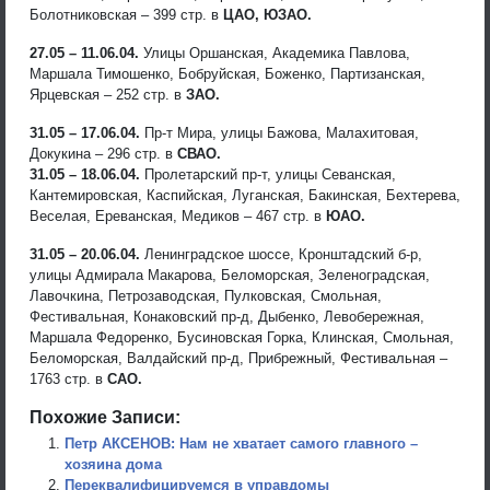
Болотниковская – 399 стр. в
ЦАО, ЮЗАО.
27.05 – 11.06.04.
Улицы Оршанская, Академика Павлова,
Маршала Тимошенко, Бобруйская, Боженко, Партизанская,
Ярцевская – 252 стр. в
ЗАО.
31.05 – 17.06.04.
Пр-т Мира, улицы Бажова, Малахитовая,
Докукина – 296 стр. в
СВАО.
31.05 – 18.06.04.
Пролетарский пр-т, улицы Севанская,
Кантемировская, Каспийская, Луганская, Бакинская, Бехтерева,
Веселая, Ереванская, Медиков – 467 стр. в
ЮАО.
31.05 – 20.06.04.
Ленинградское шоссе, Кронштадский б-р,
улицы Адмирала Макарова, Беломорская, Зеленоградская,
Лавочкина, Петрозаводская, Пулковская, Смольная,
Фестивальная, Конаковский пр-д, Дыбенко, Левобережная,
Маршала Федоренко, Бусиновская Горка, Клинская, Смольная,
Беломорская, Валдайский пр-д, Прибрежный, Фестивальная –
1763 стр. в
САО.
Похожие Записи:
Петр АКСЕНОВ: Нам не хватает самого главного –
хозяина дома
Переквалифицируемся в управдомы