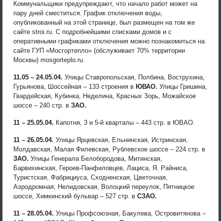
Коммунальщики предупреждают, что начало работ может на
пару дней сместиться. График отключения воды,
опубликованный на этой странице, был размещен на том же
сайте stroi.ru. С подробнейшими списками домов и с
оперативными графиками отключения можно познакомиться на
сайте ГУП «Мосгортепло» (обслуживает 70% территории
Москвы) mosgorteplo.ru.
11.05 – 24.05.04.
Улицы Ставропольская, Полбина, Вострухина,
Гурьянова, Шоссейная – 133 строения в
ЮВАО.
Улицы Гришина,
Гвардейская, Кубинка, Неделина, Красных Зорь, Можайское
шоссе – 240 стр. в
ЗАО.
11 – 25.05.04.
Капотня, 3 и 5-й кварталы – 443 стр. в ЮВАО.
11 – 26.05.04.
Улицы Ярцевская, Ельнинская, Истринская,
Молдавская, Малая Филевская, Рублевское шоссе – 224 стр. в
ЗАО.
Улицы Генерала Белобородова, Митинская,
Барвихинская, Героев-Панфиловцев, Лациса, Я. Райниса,
Туристская, Фабрициуса, Сходненская, Цветочная,
Аэродромная, Нелидовская, Волоцкий переулок, Пятницкое
шоссе, Химкинский бульвар – 527 стр. в
СЗАО.
11 – 28.05.04.
Улицы Профсоюзная, Бакулева, Островитянова –