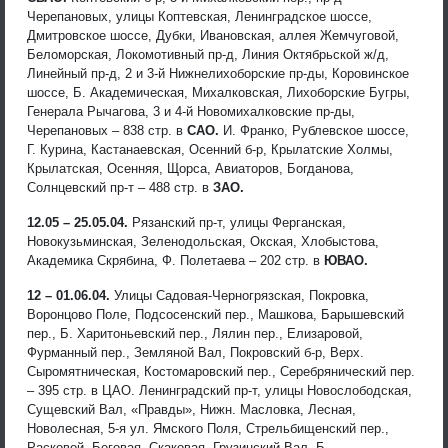
Черепановых, улицы Коптевская, Ленинградское шоссе,
Дмитровское шоссе, Дубки, Ивановская, аллея Жемчуговой,
Беломорская, Локомотивный пр-д, Линия Октябрьской ж/д,
Линейный пр-д, 2 и 3-й Нижнелихоборские пр-ды, Коровинское
шоссе, Б. Академическая, Михалковская, Лихоборские Бугры,
Генерала Рычагова, 3 и 4-й Новомихалковские пр-ды,
Черепановых – 838 стр. в
САО.
И. Франко, Рублевское шоссе,
Г. Курина, Кастанаевская, Осенний б-р, Крылатские Холмы,
Крылатская, Осенняя, Щорса, Авиаторов, Богданова,
Солнцевский пр-т – 488 стр. в
ЗАО.
12.05 – 25.05.04.
Рязанский пр-т, улицы Ферганская,
Новокузьминская, Зеленодольская, Окская, Хлобыстова,
Академика Скрябина, Ф. Полетаева – 202 стр. в
ЮВАО.
12 – 01.06.04.
Улицы Садовая-Черногрязская, Покровка,
Воронцово Поле, Подсосенский пер., Машкова, Барышевский
пер., Б. Харитоньевский пер., Лялин пер., Елизаровой,
Фурманный пер., Земляной Вал, Покровский б-р, Верх.
Сыромятническая, Костомаровский пер., Серебрянический пер.
– 395 стр. в ЦАО. Ленинградский пр-т, улицы Новослободская,
Сущевский Вал, «Правды», Нижн. Масловка, Лесная,
Новолесная, 5-я ул. Ямского Поля, Стрельбищенский пер.,
Расковой, Беговая, Скаковая, Грузинский Вал, Б.