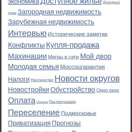
Доступное жильё
экономика
Доходные
Загородная недвижимость
дома
Зарубежная недвижимость
Интервью
Исторические заметки
Купля-продажа
Конфликты
Махинации
Мой двор
Метры в сети
Молодая семья
Моссоцгарантия
Новости округов
Налоги
Наследство
Новостройки
Обустройство
Одно окно
Оплата
Паспортизация
Оценка
Переселение
Подмосковье
Приватизация
Прогнозы