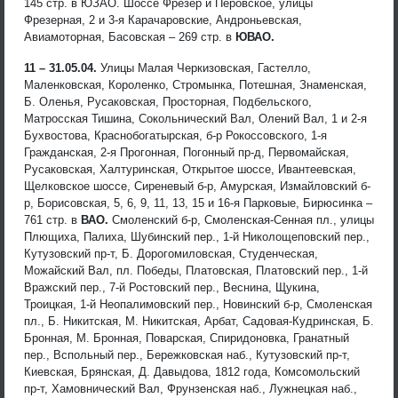
145 стр. в ЮЗАО. Шоссе Фрезер и Перовское, улицы
Фрезерная, 2 и 3-я Карачаровские, Андроньевская,
Авиамоторная, Басовская – 269 стр. в
ЮВАО.
11 – 31.05.04.
Улицы Малая Черкизовская, Гастелло,
Маленковская, Короленко, Стромынка, Потешная, Знаменская,
Б. Оленья, Русаковская, Просторная, Подбельского,
Матросская Тишина, Сокольнический Вал, Олений Вал, 1 и 2-я
Бухвостова, Краснобогатырская, б-р Рокоссовского, 1-я
Гражданская, 2-я Прогонная, Погонный пр-д, Первомайская,
Русаковская, Халтуринская, Открытое шоссе, Ивантеевская,
Щелковское шоссе, Сиреневый б-р, Амурская, Измайловский б-
р, Борисовская, 5, 6, 9, 11, 13, 15 и 16-я Парковые, Бирюсинка –
761 стр. в
ВАО.
Смоленский б-р, Смоленская-Сенная пл., улицы
Плющиха, Палиха, Шубинский пер., 1-й Николощеповский пер.,
Кутузовский пр-т, Б. Дорогомиловская, Студенческая,
Можайский Вал, пл. Победы, Платовская, Платовский пер., 1-й
Вражский пер., 7-й Ростовский пер., Веснина, Щукина,
Троицкая, 1-й Неопалимовский пер., Новинский б-р, Смоленская
пл., Б. Никитская, М. Никитская, Арбат, Садовая-Кудринская, Б.
Бронная, М. Бронная, Поварская, Спиридоновка, Гранатный
пер., Вспольный пер., Бережковская наб., Кутузовский пр-т,
Киевская, Брянская, Д. Давыдова, 1812 года, Комсомольский
пр-т, Хамовнический Вал, Фрунзенская наб., Лужнецкая наб.,