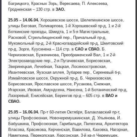
Багрицкого, Красных Зорь, Вересаева, П. Алексеева,
Гродненская – 130 стр. в
ЗАО.
25.05 – 14.06.04.
Хорошевское шоссе, Шелепихинское шоссе,
улицы Беговая, Поликарпова, 1-й Хорошевский пр-д, 1 и 2-й
Боткинские проезды, Шмидта, 1 и 5-я Магистральные,
Расковой, Стрельбищенский пер., Причальный пр-д,
Мукомольный пр-д, 2-й Красногвардейский пр-д, Шмитовский
пр-д, Зорге, Куусинена – 114 стр. в
САО и СВАО.
Б.
Черкизовская, Буженинова, Преображенский Вал, 1 и 2-й
Электрозаводские пер., 2-я Пугачевская, Борисовская,
Зверинецкая, Лечебная, Ткацкая, Лосиноостровская,
Ивантеевская, Яузская аллея, Зубарев пер., Сиреневый б-р,
Измайловское шоссе, Окружной пр-д, Б. Черкизовская,
Борисовская, Ярославское шоссе, Русакова, Снежная,
Игарская, Ивовая, Амундсена, Нансена, 1-й Ботанический пр-д,
Лазоревый, Енисейская, Берингов пр-д – 605 стр. в
ВАО и
СВАО.
25.05 – 16.06.04.
Пр-т 60-летия Октября, Балаклавский пр-т,
улицы Профсоюзная, Новочеремушкинская, Д. Ульянова, И.
Бабушкина, Профсоюзная, Гарибальди, Пилюгина, Архитектора
Власова, Красикова, Керченская, Вавилова, Каховка, Нагорная,
Наметкина, Перекопская, Херсонская, 3-й кв-л Черемушек,