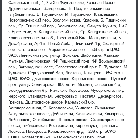
Саввинская наб., 1, 2 и 3-я Фрунзенские, Красная Пресня,
Дружинниковская, Заморенова, В. Предтеченский пер.,
Глубокий пер., Б. Грузинская, М. Грузинская, Климашкина,
Новопресненский пер., Зоологическая, Красина, Б. Тишинский
пер., Ср. Тишинский пер., Васильевская, Юлиуса Фучика, 1 и 2-
я Брестские, Б. Кондратьевский пер., Ср. Кондратьевский пер.,
Краснопресненская наб., Трехгорный Вал, Мантулинская, Б.
Декабрьская, Арбат, Новый Арбат, Никитский б-р, Скатертный
пер., Столовый пер., Мерзляковский пер. – 608 стр. в
ЦАО,
ЗАО.
Ленинский пр-т, улицы Донская, Шаболовка, Хавская,
Мытная, Люсиновская, 4-й Рощинский пр-д, 4-й Добрынинский
пер., Загородное шоссе, Севастопольский пр-т, Б. Тульская, М.
Тульская, Серпуховский Вал, Лестева, Татищева – 654 стр. в
ЦАО, ЮАО.
Дмитровское шоссе, Коровинское шоссе, Путевой
пр-д, улицы Селигерская, 800-летия Москвы, Северный б-р,
Бескудниковский б-р, Римского-Корсакова, Мусоргского, пр-д
Черского, Стандартная, Бестужевых, Пестеля, Декабристов,
Грекова, Дмитровское шоссе, Карельский б-р,
Вагоноремонтная, С. Ковалевской, Учинская, Яхромская,
Алтуфьевское шоссе, Дубнинская, Клязьминская, Комарова,
Лобненская, Октябрьская, Шереметевская, Старомарьинское
шоссе, Бибиревская, Костромская, Корнейчука, Пришвина,
Лескова, Плещеева, Керамический пр-д – 299 стр. в
САО,
СВАО.
Коптевский б-р, 3-й Михалковский пер., пр-д