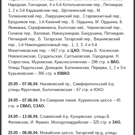
Народная, Гончарная, 4 и 5-й Котельнические пер., Пятницкая,
1, 2 и 3-й Кадашевские пер., Щетининский пер., М.
Толмачевский пер., Лаврушинский пер., Старомонетный пер.,
Бродников пер., 1-й Казачий пер., Б. Ордынка, М. Ордынка, Б.
Якиманка, Серафимовича, Болотная наб., Черниговский пер.,
Голиков пер., Валовая, Новокузнецкая, Бахрушина, Пятницкая,
Пятницкий пер., Б. Татарская, Татарский пер., Вишняковский
пер., 1-й Новоподмосковный пер., 1, 2, 3, 4 и 5-й
Монетчиковские пер. – 667 стр. в
ЦАО.
Улицы Б. Косинская,
Новокосинская, Суздальская, Салтыковская, Городецкая, Н.
Старостина, Муромская, Красносолнечная – 298 стр. в
ВАО.
Улицы Подольская, Донецкая, Батюнинская, Перерва, 1, 2 и 3-я
Курьяновские – 395 стр. в
ЮВАО.
20.05 – 07.06.04.
Нахимовский пр., Симферопольский б-р,
улицы Фруктовая, Болотниковская – 67 стр. в ЮАО.
24.05 – 07.06.04.
9-я Северная линия, Куркинское шоссе – 45
стр. в
СВАО, СЗАО.
24.05 – 13.06.04.
Славянский б-р, Кунцевская, улицы Б.
Филевская, И. Франко, Молодогвардейская – 325 стр. в
ЗАО.
25.05 – 08.06.04.
Можайское шоссе, Загорский пр-д, улицы