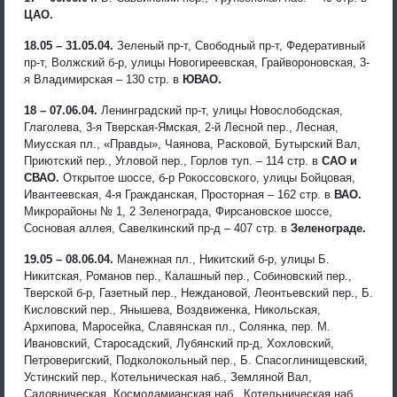
ЦАО.
18.05 – 31.05.04.
Зеленый пр-т, Свободный пр-т, Федеративный
пр-т, Волжский б-р, улицы Новогиреевская, Грайвороновская, 3-
я Владимирская – 130 стр. в
ЮВАО.
18 – 07.06.04.
Ленинградский пр-т, улицы Новослободская,
Глаголева, 3-я Тверская-Ямская, 2-й Лесной пер., Лесная,
Миусская пл., «Правды», Чаянова, Расковой, Бутырский Вал,
Приютский пер., Угловой пер., Горлов туп. – 114 стр. в
САО и
СВАО.
Открытое шоссе, б-р Рокоссовского, улицы Бойцовая,
Ивантеевская, 4-я Гражданская, Просторная – 162 стр. в
ВАО.
Микрорайоны № 1, 2 Зеленограда, Фирсановское шоссе,
Сосновая аллея, Савелкинский пр-д – 407 стр. в
Зеленограде.
19.05 – 08.06.04.
Манежная пл., Никитский б-р, улицы Б.
Никитская, Романов пер., Калашный пер., Собиновский пер.,
Тверской б-р, Газетный пер., Неждановой, Леонтьевский пер., Б.
Кисловский пер., Янышева, Воздвиженка, Никольская,
Архипова, Маросейка, Cлавянская пл., Солянка, пер. М.
Ивановский, Старосадский, Лубянский пр-д, Хохловский,
Петроверигский, Подколокольный пер., Б. Спасоглинищевский,
Устинский пер., Котельническая наб., Земляной Вал,
Садовническая, Космодамианская наб., Котельническая наб.,