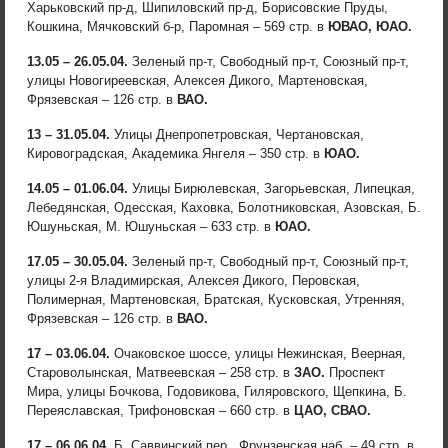
Харьковский пр-д, Шипиловский пр-д, Борисовские Пруды,
Кошкина, Мячковский б-р, Паромная – 569 стр. в
ЮВАО, ЮАО.
13.05 – 26.05.04.
Зеленый пр-т, Свободный пр-т, Союзный пр-т,
улицы Новогиреевская, Алексея Дикого, Мартеновская,
Фрязевская – 126 стр. в
ВАО.
13 – 31.05.04.
Улицы Днепропетровская, Чертановская,
Кировоградская, Академика Янгеля – 350 стр. в
ЮАО.
14.05 – 01.06.04.
Улицы Бирюлевская, Загорьевская, Липецкая,
Лебедянская, Одесская, Каховка, Болотниковская, Азовская, Б.
Юшуньская, М. Юшуньская – 633 стр. в
ЮАО.
17.05 – 30.05.04.
Зеленый пр-т, Свободный пр-т, Союзный пр-т,
улицы 2-я Владимирская, Алексея Дикого, Перовская,
Полимерная, Мартеновская, Братская, Кусковская, Утренняя,
Фрязевская – 126 стр. в
ВАО.
17 – 03.06.04.
Очаковское шоссе, улицы Нежинская, Веерная,
Староволынская, Матвеевская – 258 стр. в
ЗАО.
Проспект
Мира, улицы Бочкова, Годовикова, Гиляровского, Щепкина, Б.
Переяславская, Трифоновская – 660 стр. в
ЦАО, СВАО.
17 – 06.06.04.
Б. Саввинский пер., Фрунзенская наб. – 49 стр. в