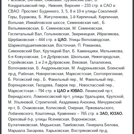
Кондратьевский пер., Нижняя, Верхняя – 233 стр. в САО и
СВАО. Проспект Буденного, 3, 5, 8 и 10-я улицы Соколиной
Горы, Буракова, Б. Жигуленкова, 1-й Кирпичный, Кирпичная,
Вольная, Измайловское шоссе, Семеновская наб., Б.
Вельяминовская, Б. Семеновская, М. Семеновская,
Госпитальный Вал, Гольяновская, Зверинецкая, Ибрагимова,
Щербаковская – 444 стр. в
ЦАО.
Улицы Велозаводская,
Шарикоподшипниковская, Восточная, П. Романова,
Симоновский Вал, Крутицкий Вал, Б. Каменщики, Мельникова,
6-я Кожуховская, 1-я Дубровская, Школьная, Нижегородская,
Стройковская, 1 и 2-я Дубровские, Вековая, Талалихина,
Волочаевская, Б. Андроньевская, М. Андроньевская, Боенский
пр-д, Рабочая, Новорогожская, Марксистская, Скотопрогонная,
Б. Рогожский пер., Б. Факельный пер., М. Факельный пер.,
Воронцовская, Гвоздева, Лавров пер., Новоспасский пер.,
Марксистская – 794 стр. в
ЦАО и ЮВАО.
Ленинский пр-т,
Вернадского, Ломоносовский пр-т, улицы Удальцова, Крупской,
М. Ульяновой, Строителей, Академика Анохина, Мичуринский
пр-т, Б. Очаковская, Колесовой, Озерная, Пржевальского,
Лобачевского, Коштоянца, Кравченко – 765 стр. в
ЗАО, ЮЗАО.
Ореховый б-р, улицы Ясеневская, Воронежская,
Булатниковская, Медынская, Тамбовская, Генерала Белова,
Маршала Захарова, Харьковская, Востряковский пр-д,