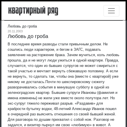
Любовь до гроба
20.11.2003
Любовь до гроба
В последнее время разводы стали привычным делом. Не
сошлись люди характером, и бегом в ЗАГС, подавать
заявление на расторжение брака. Зачем мучиться, коль любовь
прошла, да и не могут люди ужиться в одной квартире. Правда,
случается, что один из бывших супругов не может смириться с
такой участью и мечтает вернуть сбежавшую половину. А если
не вернуть, то сделать так, чтобы она (вместе с квартирой) уже
никому не досталась.
Почти по шекспировскому сюжету
разворачивались события в минувшую субботу в одной из
зеленоградских квартир. Бывшие супруги Ивановы (фамилия и
имена изменены) не жили уже вместе около полутора лет. Но
экс-супруг тяжело переживал разрыв. «Раздавив» для
храбрости бутылку водки, 48-летний Александр Иванов пошел
в очередной раз выяснять отношения со своей бывшей женой.
Для разговора по душам прихватил с собой нож. Разговор не
задался, и визитер пырнул им свою «любимую» в живот. А