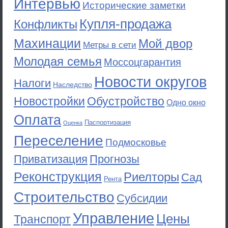
Интервью
Исторические заметки
Купля-продажа
Конфликты
Махинации
Мой двор
Метры в сети
Молодая семья
Моссоцгарантия
Новости округов
Налоги
Наследство
Новостройки
Обустройство
Одно окно
Оплата
Паспортизация
Оценка
Переселение
Подмосковье
Приватизация
Прогнозы
Реконструкция
Риелторы
Сад
Рента
Строительство
Субсидии
Управление
Цены
Транспорт