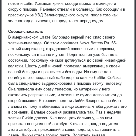
потом и себя. Услышав крики, соседи вызвали милицию и
скорую помощь. Раненых отвезли в больницу. Как сообщили в
пресс-службе УВД Зеленоградского округа, после того как
зеленоградца вылечат, он предстанет перед судом.
Собака-спасатель
В американском штате Колорадо верный пес спас своего
хозяина-инвалида. Об этом сообщает News.Battery.Ru. 55-
летний американец, страдающий рассеянным склерозом,
поскользнулся в ванне и упал. Подняться он уже был не в
состоянии, поскольку не смог дотянуться до своей инвалидной
коляски. Шесть дней и ночей пролежал американец в своей
ванной без еды и практически без воды. Но ему не дал
погибнуть его преданный лабрадор по кличке Либби. Собака
была специально выдрессирована в помощь этому человеку.
Она принесла ему сразу телефон, но батарейки у него
оказались разряженными, и хозяин не сумел дозвониться до
скорой помощи. В течение недели Либби беспрестанно била
лапами по полу и облизывала лицо хозяина, чтобы держать его
в сознании. Дальше события развивались так. Раз в неделю
хозяин Либби должен был посещать больницу, – за ним
приезжал специальный автобус. К счастью, когда водитель
этого автобуса, приехавший в конце недели, стал звонить в
дверь, Либби стала громко лаять. Водитель вызвал