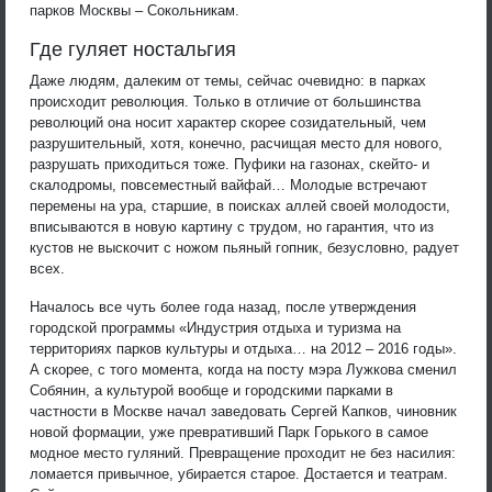
парков Москвы – Сокольникам.
Где гуляет ностальгия
Даже людям, далеким от темы, сейчас очевидно: в парках
происходит революция. Только в отличие от большинства
революций она носит характер скорее созидательный, чем
разрушительный, хотя, конечно, расчищая место для нового,
разрушать приходиться тоже. Пуфики на газонах, скейто- и
скалодромы, повсеместный вайфай… Молодые встречают
перемены на ура, старшие, в поисках аллей своей молодости,
вписываются в новую картину с трудом, но гарантия, что из
кустов не выскочит с ножом пьяный гопник, безусловно, радует
всех.
Началось все чуть более года назад, после утверждения
городской программы «Индустрия отдыха и туризма на
территориях парков культуры и отдыха… на 2012 – 2016 годы».
А скорее, с того момента, когда на посту мэра Лужкова сменил
Собянин, а культурой вообще и городскими парками в
частности в Москве начал заведовать Сергей Капков, чиновник
новой формации, уже превративший Парк Горького в самое
модное место гуляний. Превращение проходит не без насилия:
ломается привычное, убирается старое. Достается и театрам.