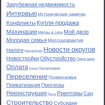
Зарубежная недвижимость
Интервью
Исторические заметки
Купля-продажа
Конфликты
Махинации
Мой двор
Метры в сети
Молодая семья
Моссоцгарантия
Новости округов
Налоги
Наследство
Новостройки
Обустройство
Одно окно
Оплата
Паспортизация
Оценка
Переселение
Подмосковье
Приватизация
Прогнозы
Реконструкция
Риелторы
Сад
Рента
Строительство
Субсидии