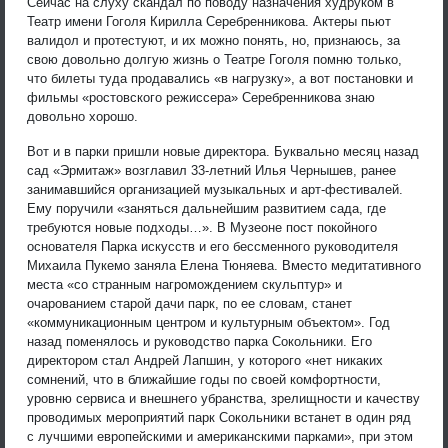
Сейчас на слуху скандал по поводу назначения худруком в
Театр имени Гоголя Кирилла Серебренникова. Актеры пьют
валидол и протестуют, и их можно понять, но, признаюсь, за
свою довольно долгую жизнь о Театре Гоголя помню только,
что билеты туда продавались «в нагрузку», а вот постановки и
фильмы «ростовского режиссера» Серебренникова знаю
довольно хорошо.
Вот и в парки пришли новые директора. Буквально месяц назад
сад «Эрмитаж» возглавил 33-летний Илья Чернышев, ранее
занимавшийся организацией музыкальных и арт-фестивалей.
Ему поручили «заняться дальнейшим развитием сада, где
требуются новые подходы…». В Музеоне пост покойного
основателя Парка искусств и его бессменного руководителя
Михаила Пукемо заняла Елена Тюняева. Вместо медитативного
места «со странным нагромождением скульптур» и
очарованием старой дачи парк, по ее словам, станет
«коммуникационным центром и культурным объектом». Год
назад поменялось и руководство парка Сокольники. Его
директором стал Андрей Лапшин, у которого «нет никаких
сомнений, что в ближайшие годы по своей комфортности,
уровню сервиса и внешнего убранства, зрелищности и качеству
проводимых мероприятий парк Сокольники встанет в один ряд
с лучшими европейскими и американскими парками», при этом