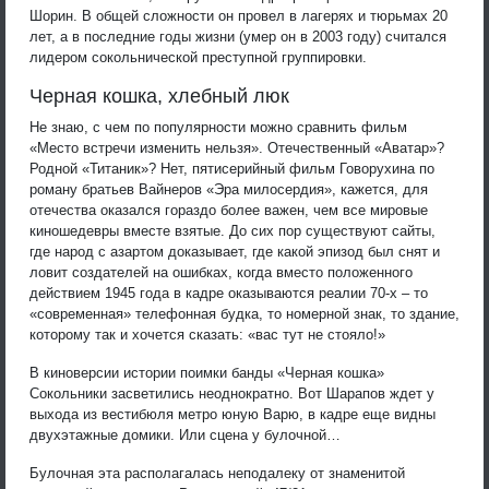
Шорин. В общей сложности он провел в лагерях и тюрьмах 20
лет, а в последние годы жизни (умер он в 2003 году) считался
лидером сокольнической преступной группировки.
Черная кошка, хлебный люк
Не знаю, с чем по популярности можно сравнить фильм
«Место встречи изменить нельзя». Отечественный «Аватар»?
Родной «Титаник»? Нет, пятисерийный фильм Говорухина по
роману братьев Вайнеров «Эра милосердия», кажется, для
отечества оказался гораздо более важен, чем все мировые
киношедевры вместе взятые. До сих пор существуют сайты,
где народ с азартом доказывает, где какой эпизод был снят и
ловит создателей на ошибках, когда вместо положенного
действием 1945 года в кадре оказываются реалии 70-х – то
«современная» телефонная будка, то номерной знак, то здание,
которому так и хочется сказать: «вас тут не стояло!»
В киноверсии истории поимки банды «Черная кошка»
Сокольники засветились неоднократно. Вот Шарапов ждет у
выхода из вестибюля метро юную Варю, в кадре еще видны
двухэтажные домики. Или сцена у булочной…
Булочная эта располагалась неподалеку от знаменитой