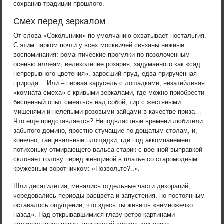
сохранив традиции прошлого.
Смех перед зеркалом
От слова «Сокольники» по умолчанию охватывает ностальгия.
С этим парком почти у всех москвичей связаны нежные
воспоминания: романтические прогулки по позолоченным
осенью аллеям, великолепие розария, задуманного как «сад
непрерывного цветения», заросший пруд, едва прирученная
природа… Или – первая карусель с лошадками, незатейливая
«комната смеха» с кривыми зеркалами, где можно приобрести
бесценный опыт смеяться над собой, тир с жестяными
мишенями и нелепыми розовыми зайцами в качестве приза…
Что еще представляется? Неподвластные времени любители
забытого домино, яростно стучащие по дощатым столам, и,
конечно, танцевальные площадки, где под аккомпанемент
потихоньку отмирающего вальса старик с военной выправкой
склоняет голову перед женщиной в платье со старомодным
кружевным воротничком: «Позвольте?..».
Шли десятилетия, менялись отдельные части декораций,
чередовались периоды расцвета и запустения, но постоянным
оставалось ощущение, что здесь ты живешь «немножечко
назад». Над открывавшимися глазу ретро-картинами