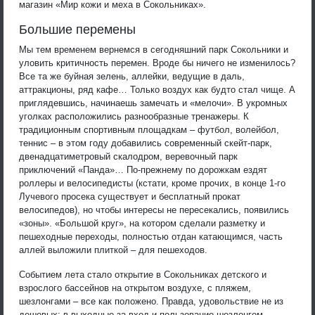
магазин «Мир кожи и меха в Сокольниках».
Большие перемены
Мы тем временем вернемся в сегодняшний парк Сокольники и
уловить критичность перемен. Вроде бы ничего не изменилось?
Все та же буйная зелень, аллейки, ведущие в даль,
аттракционы, ряд кафе… Только воздух как будто стал чище. А
приглядевшись, начинаешь замечать и «мелочи». В укромных
уголках расположились разнообразные тренажеры. К
традиционным спортивным площадкам – футбол, волейбол,
теннис – в этом году добавились современный скейт-парк,
двенадцатиметровый скалодром, веревочный парк
приключений «Панда»… По-прежнему по дорожкам ездят
роллеры и велосипедисты (кстати, кроме прочих, в конце 1-го
Лучевого просека существует и бесплатный прокат
велосипедов), но чтобы интересы не пересекались, появились
«зоны». «Большой круг», на котором сделали разметку и
пешеходные переходы, полностью отдан катающимся, часть
аллей выложили плиткой – для пешеходов.
Событием лета стало открытие в Сокольниках детского и
взрослого бассейнов на открытом воздухе, с пляжем,
шезлонгами – все как положено. Правда, удовольствие не из
дешевых: в выходные за вход и пользование шезлонгом