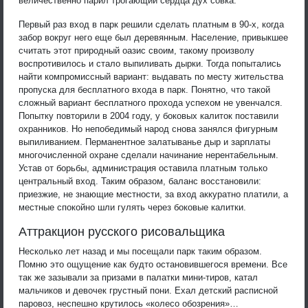
величественно парил трогающий сердца дух совка.
Первый раз вход в парк решили сделать платным в 90-х, когда
забор вокруг него еще был деревянным. Население, привыкшее
считать этот природный оазис своим, такому произволу
воспротивилось и стало выпиливать дырки. Тогда попытались
найти компромиссный вариант: выдавать по месту жительства
пропуска для бесплатного входа в парк. Понятно, что такой
сложный вариант бесплатного прохода успехом не увенчался.
Попытку повторили в 2004 году, у боковых калиток поставили
охранников. Но непобедимый народ снова занялся фигурным
выпиливанием. Перманентное залатыванье дыр и зарплаты
многочисленной охране сделали начинание нерентабельным.
Устав от борьбы, администрация оставила платным только
центральный вход. Таким образом, баланс восстановили:
приезжие, не знающие местности, за вход аккуратно платили, а
местные спокойно шли гулять через боковые калитки.
Аттракцион русского рисовальщика
Несколько лет назад и мы посещали парк таким образом.
Помню это ощущение как будто остановившегося времени. Все
так же зазывали за призами в палатки мини-тиров, катал
мальчиков и девочек грустный пони. Ехал детский расписной
паровоз, неспешно крутилось «колесо обозрения»…