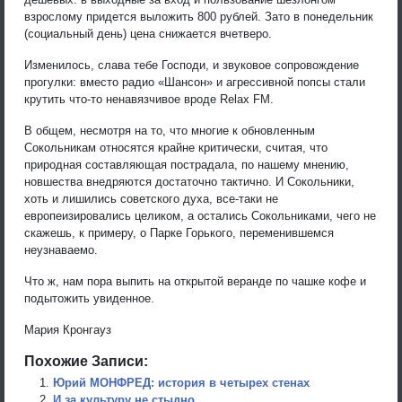
взрослому придется выложить 800 рублей. Зато в понедельник
(социальный день) цена снижается вчетверо.
Изменилось, слава тебе Господи, и звуковое сопровождение
прогулки: вместо радио «Шансон» и агрессивной попсы стали
крутить что-то ненавязчивое вроде Relax FM.
В общем, несмотря на то, что многие к обновленным
Сокольникам относятся крайне критически, считая, что
природная составляющая пострадала, по нашему мнению,
новшества внедряются достаточно тактично. И Сокольники,
хоть и лишились советского духа, все-таки не
европеизировались целиком, а остались Сокольниками, чего не
скажешь, к примеру, о Парке Горького, переменившемся
неузнаваемо.
Что ж, нам пора выпить на открытой веранде по чашке кофе и
подытожить увиденное.
Мария Кронгауз
Похожие Записи:
Юрий МОНФРЕД: история в четырех стенах
И за культуру не стыдно