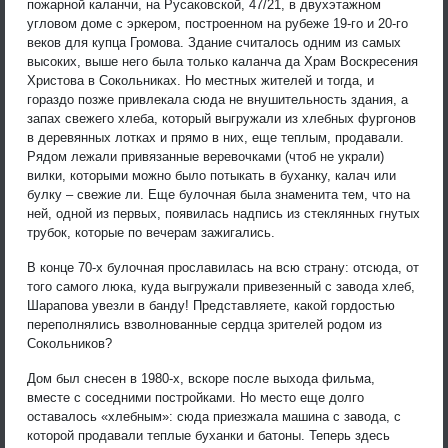
пожарной каланчи, на Русаковской, 47/21, в двухэтажном
угловом доме с эркером, построенном на рубеже 19-го и 20-го
веков для купца Громова. Здание считалось одним из самых
высоких, выше него была только каланча да Храм Воскресения
Христова в Сокольниках. Но местных жителей и тогда, и
гораздо позже привлекала сюда не внушительность здания, а
запах свежего хлеба, который выгружали из хлебных фургонов
в деревянных лотках и прямо в них, еще теплым, продавали.
Рядом лежали привязанные веревочками (чтоб не украли)
вилки, которыми можно было потыкать в буханку, калач или
булку – свежие ли. Еще булочная была знаменита тем, что на
ней, одной из первых, появилась надпись из стеклянных гнутых
трубок, которые по вечерам зажигались.
В конце 70-х булочная прославилась на всю страну: отсюда, от
того самого люка, куда выгружали привезенный с завода хлеб,
Шарапова увезли в банду! Представляете, какой гордостью
переполнялись взволнованные сердца зрителей родом из
Сокольников?
Дом был снесен в 1980-х, вскоре после выхода фильма,
вместе с соседними постройками. Но место еще долго
оставалось «хлебным»: сюда приезжала машина с завода, с
которой продавали теплые буханки и батоны. Теперь здесь