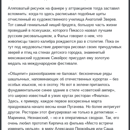
Аляповатый рисунок на фанере у аттракционов тогда заставил
вспомнить: когда-то здесь расписывал подобные щиты
отчисленный из художественного училища Анатолий Зверев.
Тот самый гениальный нищий бродяга, большую часть жизни
проведший в психушках, которого Пикассо назвал лучшим
русским рисовальщиком, а Фальк говорил о нем, что
живописцы такого калибра рождаются раз в столетие. Пока он
тут под неудовольствие директора рисовал своих причудливых
зверей и птиц на стенах детского городка, знаменитый
мексиканский художник Сикейрос присудил ему золотую
медаль на международном фестивале.
«Общепит» разнообразием не баловал: бесконечные ряды
шашлычных, напоминающих об отечественных курортах – без
особых изысков, но в охотку. Но вот в зелени притаилось
фундаментальное синее здание в стиле «советский ампир»,
это широко известный в узких кругах ресторан «Фиалка».
Здесь, к примеру, каждое первое воскресенье марта
праздновала начало весны юная Пугачева. Но более интригует
другое. Ресторан этот фигурировал не только в детективах –
Маринина, Незнанский, – но и в оперативных сводках. Так, его
очень любил прототип Кирпича из фильма «Место встречи
изменить нельзя», в миру Александр Прокофьев или Саша