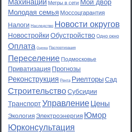
Махинации
Мой двор
Метры в сети
Молодая семья
Моссоцгарантия
Новости округов
Налоги
Наследство
Новостройки
Обустройство
Одно окно
Оплата
Паспортизация
Оценка
Переселение
Подмосковье
Приватизация
Прогнозы
Реконструкция
Риелторы
Сад
Рента
Строительство
Субсидии
Управление
Цены
Транспорт
Юмор
Экология
Электроэнергия
Юрконсультация