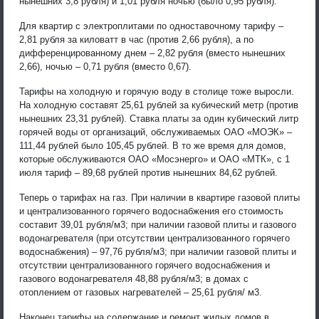
нынешних 3,8 рубля) и 1,01 рубля ночью (было 0,95 рубля).
Для квартир с электроплитами по одноставочному тарифу –
2,81 рубля за киловатт в час (против 2,66 рубля), а по
дифференцированному днем – 2,82 рубля (вместо нынешних
2,66), ночью – 0,71 рубля (вместо 0,67).
Тарифы на холодную и горячую воду в столице тоже выросли.
На холодную составят 25,61 рублей за кубический метр (против
нынешних 23,31 рублей). Ставка платы за один кубический литр
горячей воды от организаций, обслуживаемых ОАО «МОЭК» –
111,44 рублей было 105,45 рублей. В то же время для домов,
которые обслуживаются ОАО «Мосэнерго» и ОАО «МТК», с 1
июля тариф – 89,68 рублей против нынешних 84,62 рублей.
Теперь о тарифах на газ. При наличии в квартире газовой плиты
и централизованного горячего водоснабжения его стоимость
составит 39,01 рубля/м3; при наличии газовой плиты и газового
водонагревателя (при отсутствии централизованного горячего
водоснабжения) – 97,76 рубля/м3; при наличии газовой плиты и
отсутствии централизованного горячего водоснабжения и
газового водонагревателя 48,88 рубля/м3; в домах с
отоплением от газовых нагревателей – 25,61 рубля/ м3.
Наконец тарифы на содержание и ремонт жилых домов в