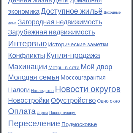
Дачная жизнь
Домашняя
Доступное жильё
экономика
Доходные
Загородная недвижимость
дома
Зарубежная недвижимость
Интервью
Исторические заметки
Купля-продажа
Конфликты
Махинации
Мой двор
Метры в сети
Молодая семья
Моссоцгарантия
Новости округов
Налоги
Наследство
Новостройки
Обустройство
Одно окно
Оплата
Паспортизация
Оценка
Переселение
Подмосковье