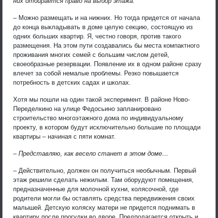
них отбирается право на выбор этажа.
– Можно размещать и на нижних. Но тогда придется от начала
до конца выкладывать в доме целую секцию, состоящую из
одних больших квартир. Я, честно говоря, против такого
размещения. На этом пути создавались бы места компактного
проживания многих семей с большим числом детей,
своеобразные резервации. Появление их в одном районе сразу
влечет за собой немалые проблемы. Резко повышается
потребность в детских садах и школах.
Хотя мы пошли на один такой эксперимент. В районе Ново-
Переделкино на улице Федосьино запланировано
строительство многоэтажного дома по индивидуальному
проекту, в котором будут исключительно большие по площади
квартиры – начиная с пяти комнат.
– Представляю, как весело станет в этом доме…
– Действительно, должен он получиться необычным. Первый
этаж решили сделать нежилым. Там оборудуют помещения,
предназначенные для молочной кухни, колясочной, где
родители могли бы оставлять средства передвижения своих
малышей. Детскую коляску матери не придется поднимать в
квартиру после прогулки во дворе. Предполагается открыть и