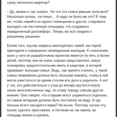
сразу несколько квартир?
– Да, можно и так сказать. Но что эти семьи раньше получали?
Несколько кухонь, гостиных… А надо ли было им это? К тому
же, чтобы перейти из одного помещения в другое, следовало
выходить на лестничную площадку, что создавало
определенный дискомфорт. Теперь же все сведено к
разумному решению.
Более того, изучая запросы многодетных семей, мы порой
приходили к совершенно неожиданным выводам. К сожалению,
мало у кого из разработчиков проектов имеется по пять и более
детей, поэтому они не очень хорошо представляли, какую
планировку предпочтительнее иметь в квартире, в которой
проживает большая семья. Ведь, как принято считать, у такой
семьи непременно должна быть большая комната, чтобы в ней
могли уместиться за одним столом все дети и родители. А вот
у тех, кто действительно с утра до вечера крутится возле
своих многочисленных чад, по этому поводу совсем другое
мнение. Они говорят, что старшие могут уединиться отдельно,
но самые младшие должны быть постоянно на виду. А где
больше всего находится мама? На кухне. Поэтому лучше эту
кухню сделать просторнее, а гостиная не так важна, ее
площадь можно и урезать.