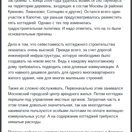
застроены. С конца 2009 года удалось возвести 192 таунхауса
на территории деревень, входящих в состав Москвы (в районах
Крюково, Лианозово, Солнцево и других). Остался всего один
участок в Капотне, где раньше предусматривалось разместить
пять коттеджей. Однако с тех пор изменилась
градостроительная политика. И надо отметить, что на то были
основательные причины.
Дело в том, что себестоимость коттеджного строительства
оказалась очень высокой. Прежде всего, за счет дорогой
инженерной инфраструктуры, которую необходимо было
создавать на новом месте. Ведь к каждому малоэтажному
дому требовалось подводить свои длинные коммуникации. А
это намного дешевле делать для одного многоквартирного
жилого здания, чем для многих маленьких строений.
Также их сложно обслуживать. Первоначально этим занимался
Московский городской центр арендного жилья. Потом коттеджи
перешли под управление местных органов. Затратная часть в
этом плане довольно значительная, так как многодетные
наниматели пользуются особыми льготами по оплате жилищно-
коммунальных услуг. А на содержание коттеджей требуются
немалые расходы.