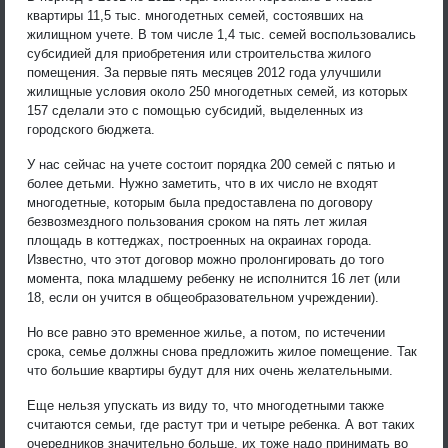
квартиры 11,5 тыс. многодетных семей, состоявших на
жилищном учете. В том числе 1,4 тыс. семей воспользовались
субсидией для приобретения или строительства жилого
помещения. За первые пять месяцев 2012 года улучшили
жилищные условия около 250 многодетных семей, из которых
157 сделали это с помощью субсидий, выделенных из
городского бюджета.
У нас сейчас на учете состоит порядка 200 семей с пятью и
более детьми. Нужно заметить, что в их число не входят
многодетные, которым была предоставлена по договору
безвозмездного пользования сроком на пять лет жилая
площадь в коттеджах, построенных на окраинах города.
Известно, что этот договор можно пролонгировать до того
момента, пока младшему ребенку не исполнится 16 лет (или
18, если он учится в общеобразовательном учреждении).
Но все равно это временное жилье, а потом, по истечении
срока, семье должны снова предложить жилое помещение. Так
что большие квартиры будут для них очень желательными.
Еще нельзя упускать из виду то, что многодетными также
считаются семьи, где растут три и четыре ребенка. А вот таких
очередников значительно больше, их тоже надо принимать во