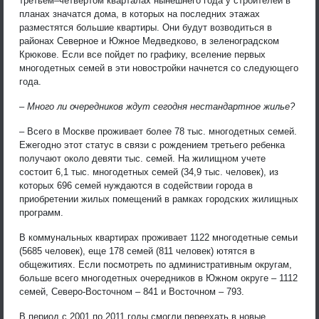
третьем–четвертом кварталах нынешнего года у строителей в
планах значатся дома, в которых на последних этажах
разместятся большие квартиры. Они будут возводиться в
районах Северное и Южное Медведково, в зеленоградском
Крюкове. Если все пойдет по графику, вселение первых
многодетных семей в эти новостройки начнется со следующего
года.
– Много ли очередников ждут сегодня нестандартное жилье?
– Всего в Москве проживает более 78 тыс. многодетных семей.
Ежегодно этот статус в связи с рождением третьего ребенка
получают около девяти тыс. семей. На жилищном учете
состоит 6,1 тыс. многодетных семей (34,9 тыс. человек), из
которых 696 семей нуждаются в содействии города в
приобретении жилых помещений в рамках городских жилищных
программ.
В коммунальных квартирах проживает 1122 многодетные семьи
(5685 человек), еще 178 семей (811 человек) ютятся в
общежитиях. Если посмотреть по административным округам,
больше всего многодетных очередников в Южном округе – 1112
семей, Северо-Восточном – 841 и Восточном – 793.
В период с 2001 по 2011 годы смогли переехать в новые