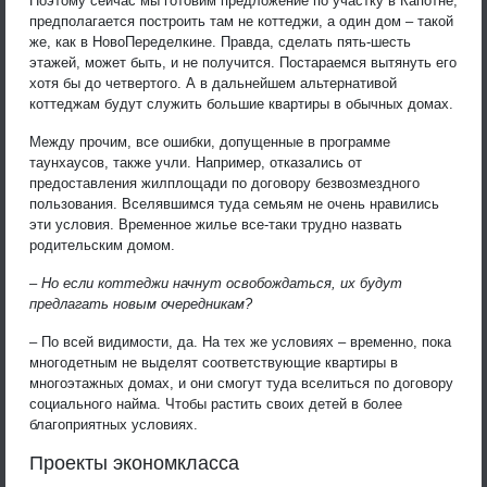
Поэтому сейчас мы готовим предложение по участку в Капотне,
предполагается построить там не коттеджи, а один дом – такой
же, как в НовоПеределкине. Правда, сделать пять-шесть
этажей, может быть, и не получится. Постараемся вытянуть его
хотя бы до четвертого. А в дальнейшем альтернативой
коттеджам будут служить большие квартиры в обычных домах.
Между прочим, все ошибки, допущенные в программе
таунхаусов, также учли. Например, отказались от
предоставления жилплощади по договору безвозмездного
пользования. Вселявшимся туда семьям не очень нравились
эти условия. Временное жилье все-таки трудно назвать
родительским домом.
– Но если коттеджи начнут освобождаться, их будут
предлагать новым очередникам?
– По всей видимости, да. На тех же условиях – временно, пока
многодетным не выделят соответствующие квартиры в
многоэтажных домах, и они смогут туда вселиться по договору
социального найма. Чтобы растить своих детей в более
благоприятных условиях.
Проекты экономкласса