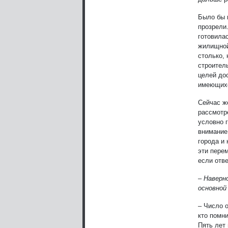
Было бы 
прозрели
готовила
жилищной
столько, 
строитель
целей дос
имеющихс
Сейчас ж
рассмотр
условно г
внимание
города и
эти перем
если отве
– Наверн
основной
– Число 
кто помни
Пять лет 