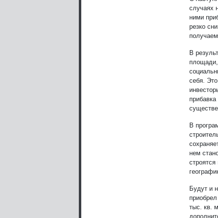
случаях 
ними при
резко сн
получаем
В резуль
площади,
социальн
себя. Эт
инвестор
прибавка
существе
В програ
строитель
сохраняе
нем стано
строятся
географи
Будут и 
приобрел 
тыс. кв.
дополнит