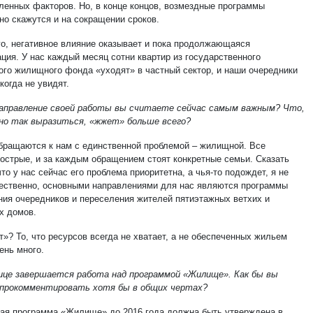
ленных факторов. Но, в конце концов, возмездные программы
но скажутся и на сокращении сроков.
го, негативное влияние оказывает и пока продолжающаяся
ция. У нас каждый месяц сотни квартир из государственного
ого жилищного фонда «уходят» в частный сектор, и наши очередники
когда не увидят.
направление своей работы вы считаете сейчас самым важным? Что,
но так выразиться, «жжет» больше всего?
бращаются к нам с единственной проблемой – жилищной. Все
 острые, и за каждым обращением стоят конкретные семьи. Сказать
что у нас сейчас его проблема приоритетна, а чья-то подождет, я не
тественно, основными направлениями для нас являются программы
ния очередников и переселения жителей пятиэтажных ветхих и
х домов.
»? То, что ресурсов всегда не хватает, а не обеспеченных жильем
ень много.
ице завершается работа над программой «Жилище». Как бы вы
 прокомментировать хотя бы в общих чертах?
кая программа «Жилище» до 2016 года должна быть утверждена в