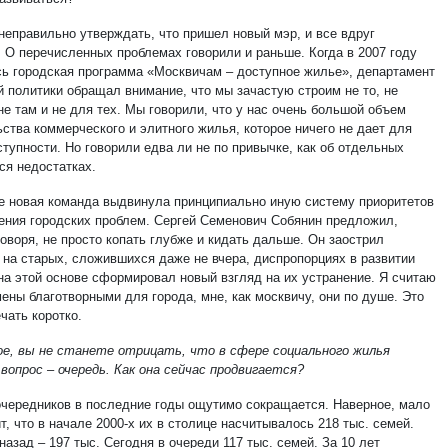
неправильно утверждать, что пришел новый мэр, и все вдруг
. О перечисленных проблемах говорили и раньше. Когда в 2007 году
сь городская программа «Москвичам – доступное жилье», департамент
 политики обращал внимание, что мы зачастую строим не то, не
не там и не для тех. Мы говорили, что у нас очень большой объем
ства коммерческого и элитного жилья, которое ничего не дает для
тупности. Но говорили едва ли не по привычке, как об отдельных
я недостатках.
е новая команда выдвинула принципиально иную систему приоритетов
ения городских проблем. Сергей Семенович Собянин предложил,
оворя, не просто копать глубже и кидать дальше. Он заострил
 на старых, сложившихся даже не вчера, диспропорциях в развитии
 на этой основе сформировал новый взгляд на их устранение. Я считаю
ены благотворными для города, мне, как москвичу, они по душе. Это
чать коротко.
ое, вы не станете отрицать, что в сфере социального жилья
 вопрос – очередь. Как она сейчас продвигается?
очередников в последние годы ощутимо сокращается. Наверное, мало
т, что в начале 2000-х их в столице насчитывалось 218 тыс. семей.
назад – 197 тыс. Сегодня в очереди 117 тыс. семей. За 10 лет