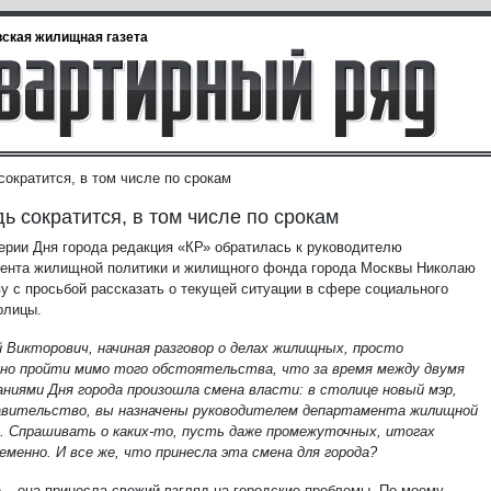
ская жилищная газета
сократится, в том числе по срокам
ь сократится, в том числе по срокам
ерии Дня города редакция «КР» обратилась к руководителю
ента жилищной политики и жилищного фонда города Москвы Николаю
у с просьбой рассказать о текущей ситуации в сфере социального
олицы.
й Викторович, начиная разговор о делах жилищных, просто
но пройти мимо того обстоятельства, что за время между двумя
аниями Дня города произошла смена власти: в столице новый мэр,
авительство, вы назначены руководителем департамента жилищной
. Спрашивать о каких-то, пусть даже промежуточных, итогах
еменно. И все же, что принесла эта смена для города?
е – она принесла свежий взгляд на городские проблемы. По моему