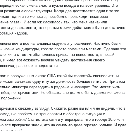
периодическая смена власти нужна всегда и на всех уровнях. Это
ля развития любой структуры. Когда два десятилетия одни и те же
имают одни и те же посты, неизбежно происходит некоторое
ание глаза». И если уж сложилось так, что меня назначили
телем департамента, то первыми моими действиями была достаточно
ротация кадров.
енены почти все начальники окружных управлений. Частично были
ы новые кандидатуры, кого-то просто поменяли местами. Сделано это
алочки, а с тем, чтобы человек пришел на новое место, в новый
в, и имел возможность воочию увидеть достижения своего
енника, равно как и недостатки.
вки: в вооруженных силах США какой бы «золотой» специалист ни
не может занимать одну и ту же должность больше пяти лет. При этом
тельно министра переводить в рядовые и наоборот. Это может быть
 вбок, по горизонтали. Но обязательно должно быть движение, смена
, положений.
рнемся к свежему взгляду. Скажите, разве вы или я не видели, что в
ромадные проблемы с транспортом и обострена ситуация с
ем застройки? Статистика хотя и утверждала, что в городе 10,5 млн
но все прекрасно знали, что на самом-то деле гораздо больше. И куда
азвиваться?