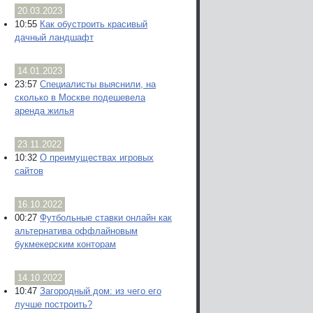
20.03.2023
10:55
Как обустроить красивый
дачный ландшафт
14.01.2023
23:57
Специалисты выяснили, на
сколько в Москве подешевела
аренда жилья
23.11.2022
10:32
О преимуществах игровых
сайтов
16.10.2022
00:27
Футбольные ставки онлайн как
альтернатива оффлайновым
букмекерским конторам
14.10.2022
10:47
Загородный дом: из чего его
лучше построить?