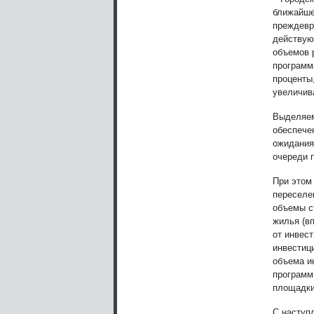
ближайше
преждевр
действую
объемов 
программ
проценты
увеличив
Выделяем
обеспечен
ожидания
очереди 
При этом
переселе
объемы с
жилья (в
от инвест
инвестиц
объема и
программ
площадки
С наступ