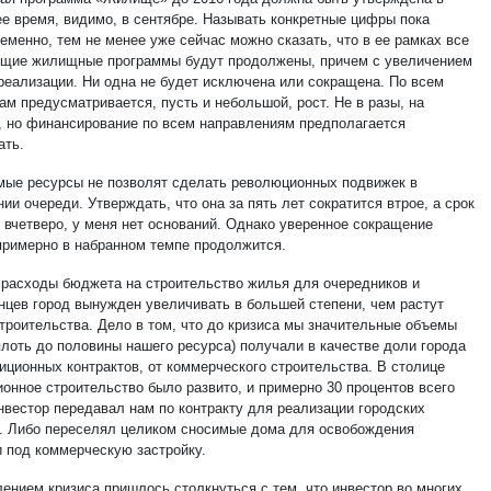
е время, видимо, в сентябре. Называть конкретные цифры пока
еменно, тем не менее уже сейчас можно сказать, что в ее рамках все
щие жилищные программы будут продолжены, причем с увеличением
реализации. Ни одна не будет исключена или сокращена. По всем
ам предусматривается, пусть и небольшой, рост. Не в разы, на
, но финансирование по всем направлениям предполагается
ать.
ые ресурсы не позволят сделать революционных подвижек в
ии очереди. Утверждать, что она за пять лет сократится втрое, а срок
 вчетверо, у меня нет оснований. Однако уверенное сокращение
примерно в набранном темпе продолжится.
 расходы бюджета на строительство жилья для очередников и
нцев город вынужден увеличивать в большей степени, чем растут
троительства. Дело в том, что до кризиса мы значительные объемы
плоть до половины нашего ресурса) получали в качестве доли города
иционных контрактов, от коммерческого строительства. В столице
ионное строительство было развито, и примерно 30 процентов всего
нвестор передавал нам по контракту для реализации городских
. Либо переселял целиком сносимые дома для освобождения
 под коммерческую застройку.
лением кризиса пришлось столкнуться с тем, что инвестор во многих