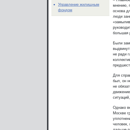
Управление жилищным
мнению, 
фондом
основа д
люди зан
«замылив
руководи
большая 
Были зам
выдвинут
не ради г
коллекти
предшеств
Для спра
был, он 
не обяза
движение
ситуаций
Однако ве
Москве г
уплотнени
человек, 
дальше р