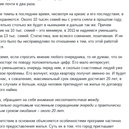
е почти в два раза.
е темпы в последнее время, несмотря на кризис и его последствия, в
храняются. Около 10 тысяч семей мы с учета сняли в прошлом году,
тельно столько же будет в нынешнем и дальше так же. Причем
ие на 10 тыс. семей – это минимум, в 2011-м надеемся уменьшить
а 13 тыс. семей. Статистика, вне всякого сомнения, позитивная. И не
 это было бы несправедливо по отношению к тем, кто этой работой
ся.
ремя, если спросить мнение любого очередника, то не думаю, что он
восторг по поводу положительных цифр. Его мало интересует,
о уменьшилась очередь перед ним, и сколько счастливых людей уже
ои проблемы. Его волнует, когда квартиру получит именно он. И будет
 нас, к сожалению, максимальный срок ожидания достигает 20 лет, в
х случаях и больше, когда человек претендует на жилье по договору
ого найма.
, обращает на себя внимание несоответствие между
ельно ощутимым численным сокращением очереди и практически
ым сроком ожидания – около 20 лет.
ветствие в основном объясняется особенностями программ частично
ого предоставления жилья. Суть их в том, что город приглашает