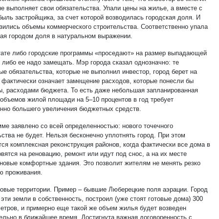
не выполняет свои обязательства. Упали цены на жилье, а вместе с
быль застройщика, за счет которой возводилась городская доля. И
изились объемы коммерческого строительства. Соответственно упала
ая городом доля в натуральном выражении.
тате либо городские программы «проседают» на размер выпадающей
 либо ее надо замещать. Мэр города сказал однозначно: те
ые обязательства, которые не выполнил инвестор, город берет на
о фактически означает замещение расходов, которые понесли бы
ы, расходами бюджета. То есть даже небольшая запланированная
 объемов жилой площади на 5–10 процентов в год требует
нно большего увеличения бюджетных средств.
мме заявлено со всей определенностью: нового точечного
ства не будет. Нельзя бесконечно уплотнять город. При этом
тся комплексная реконструкция районов, когда фактически все дома в
вятся на реновацию, ремонт или идут под снос, а на их месте
 новые комфортные здания. Это позволит жителям не менять резко
ю проживания.
новые территории. Пример – бывшие Люберецкие поля аэрации. Город
эти земли в собственность, построил (уже стоят готовые дома) 300
 метров, и примерно еще такой же объем жилья будет возведен
ельно в ближайшее время. Достигнута важная договоренность с