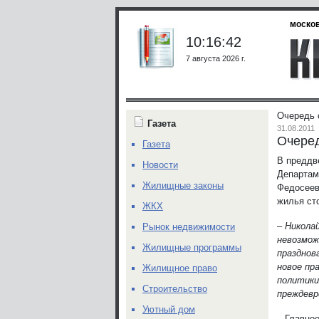
москов
10:16:42
7 августа 2026 г.
Очередь 
Газета
31.08.2011
Очеред
Газета
В преддв
Новости
Департам
Жилищные законы
Федосеев
жилья ст
ЖКХ
– Никола
Рынок недвижимости
невозмож
Жилищные программы
празднов
новое пр
Жилищное право
политики
Строительство
преждевр
Уютный дом
– Главно