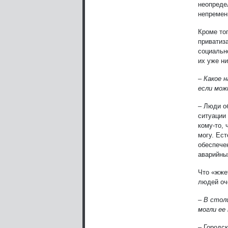
неопреде
непремен
Кроме то
приватиза
социальн
их уже ни
– Какое 
если мож
– Люди о
ситуации
кому-то, 
могу. Ес
обеспече
аварийны
Что «жжет
людей оч
– В стол
могли ее
– Городс