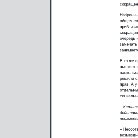
сокращени
Набранны
общем со
приблизи
сокращен
очередь н
замечать
занимает
В то же в
выкажет 
наскольк
решили св
прав. А у
отдельны
социальн
– Кстати
действит
неизменн
– Несоот
возмездн