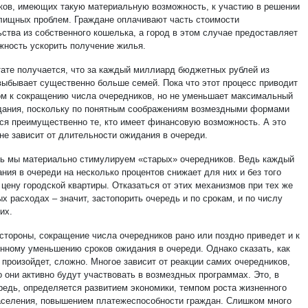
ков, имеющих такую материальную возможность, к участию в решении
лищных проблем. Граждане оплачивают часть стоимости
ьства из собственного кошелька, а город в этом случае предоставляет
жность ускорить получение жилья.
тате получается, что за каждый миллиард бюджетных рублей из
выбывает существенно больше семей. Пока что этот процесс приводит
ом к сокращению числа очередников, но не уменьшает максимальный
дания, поскольку по понятным соображениям возмездными формами
ся преимущественно те, кто имеет финансовую возможность. А это
не зависит от длительности ожидания в очереди.
сь мы материально стимулируем «старых» очередников. Ведь каждый
ния в очереди на несколько процентов снижает для них и без того
цену городской квартиры. Отказаться от этих механизмов при тех же
 расходах – значит, застопорить очередь и по срокам, и по числу
их.
 стороны, сокращение числа очередников рано или поздно приведет и к
нному уменьшению сроков ожидания в очереди. Однако сказать, как
 произойдет, сложно. Многое зависит от реакции самих очередников,
 они активно будут участвовать в возмездных программах. Это, в
редь, определяется развитием экономики, темпом роста жизненного
аселения, повышением платежеспособности граждан. Слишком много