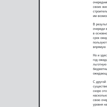
очередни
своих жи
строител
им возмо
В резуль
очереди 
в основн
срок ожи
пользуют
впрямую 
Но и зде
год ожида
льготную 
бюджетных
ожидающ
С другой
существе
скоро это
насколько
свою оче
уровня н